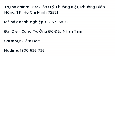
Trụ sở chính
:
284/25/20 Lý Thường Kiệt, Phường Diên
Hồng, TP. Hồ Chí Minh 72521
Mã số doanh nghiệp
:
0313723825
Đại Diện Công Ty
:
Ông Đỗ Đắc Nhân Tâm
Chức vụ
:
Giám Đốc
Hotline
:
1900 636 736
Hỗ trợ khách hàng
:
support@btaskee.com
Hỗ trợ doanh nghiệp
:
btaskee4biz.vn@btaskee.com
Việt Nam
Hỗ trợ
Liên hệ
Khiếu nại