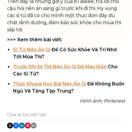
Trên đây là những gợi ý của bTaskee, trả lời cho
câu hỏi nên ăn sáng gì trước khi đi thi. Hy vọng
các sĩ tử đã có cho mình một thực đơn đầy đủ
chất dinh dưỡng, đảm bảo sức khỏe cho mùa thi
sắp tới.
>>> Xem thêm bài viết:
Sĩ Tử Nên Ăn Gì
Để Có Sức Khỏe Và Trí Nhớ
Tốt Mùa Thi?
Trước Khi Đi Thi Nên Ăn Gì Để May Mắn
Cho
Các Sĩ Tử?
Thức Khuya Học Bài Nên Ăn Gì
Để Không Buồn
Ngủ Và Tăng Tập Trung?
Hình ảnh: Pinterest
Chia sẻ bài viết này!