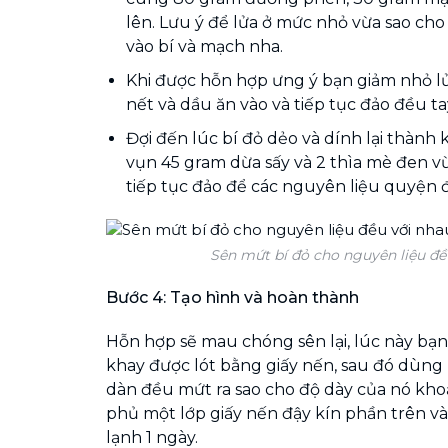
lên. Lưu ý để lửa ở mức nhỏ vừa sao ch
vào bí và mạch nha.
Khi được hỗn hợp ưng ý bạn giảm nhỏ l
nết và dầu ăn vào và tiếp tục đảo đều ta
Đợi đến lúc bí đỏ dẻo và dính lại thành 
vụn 45 gram dừa sấy và 2 thìa mè đen vừ
tiếp tục đảo để các nguyên liệu quyện 
Sên mứt bí đỏ cho nguyên liệu đề
Bước 4: Tạo hình và hoàn thành
Hỗn hợp sẽ mau chóng sên lại, lúc này bạ
khay được lót bằng giấy nến, sau đó dùng
dàn đều mứt ra sao cho độ dày của nó kho
phủ một lớp giấy nến đậy kín phần trên v
lạnh 1 ngày.