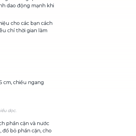
ành dao động mạnh khi
thiệu cho các bạn cách
êu chí thời gian làm
 5 cm, chiều ngang
iều dọc.
ách phần cặn và nước
u, đổ bỏ phần cặn, cho