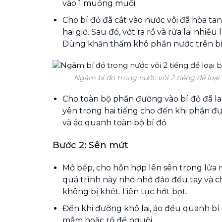
vào 1 muỗng muối.
Cho bí đỏ đã cắt vào nước vôi đã hòa tan
hai giờ. Sau đó, vớt ra rổ và rửa lại nhiều
Dùng khăn thấm khô phần nước trên bí
Ngâm bí đỏ trong nước vôi 2 tiếng để loại 
Cho toàn bộ phần đường vào bí đỏ đã l
yên trong hai tiếng cho đến khi phần 
và áo quanh toàn bộ bí đỏ
Bước 2: Sên mứt
Mở bếp, cho hỗn hợp lên sên trong lửa 
quá trình này nhớ nhớ đảo đều tay và c
không bị khét. Liên tục hớt bọt.
Đến khi đường khô lại, áo đều quanh bí đ
mâm hoặc rổ để nguội.