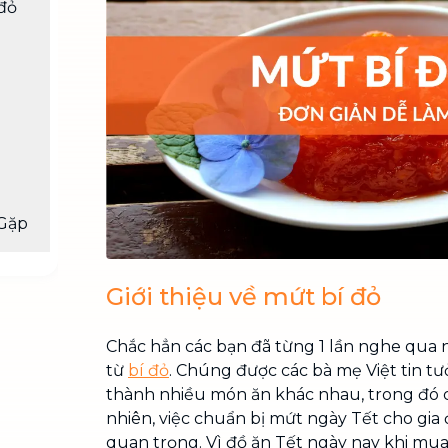
đỏ
Chuyển nhà trọn gói, không lo dọn
dẹp nơi đi nơi đến
Vệ sinh công nghiệp
NEW
Vệ sinh chuyên nghiệp cho văn
phòng, nhà xưởng, công trình lớn
Gặp
Giới thiệu về mứt bí đỏ
Chắc hẳn các bạn đã từng 1 lần nghe qua
từ
bí đỏ
. Chúng được các bà mẹ Việt tin tư
thành nhiều món ăn khác nhau, trong đó
nhiên, việc chuẩn bị mứt ngày Tết cho gia
quan trọng. Vì đồ ăn Tết ngày nay khi mu