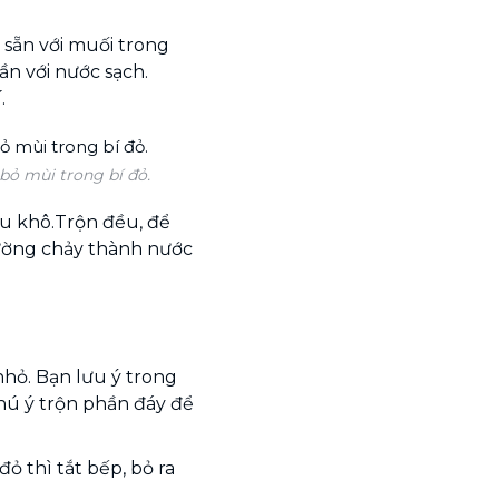
 sẵn với muối trong
 lần với nước sạch.
.
bỏ mùi trong bí đỏ.
au khô.Trộn đều, để
đường chảy thành nước
nhỏ. Bạn lưu ý trong
hú ý trộn phần đáy để
ỏ thì tắt bếp, bỏ ra