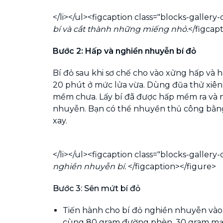
</li></ul><figcaption class="blocks-gallery-
bí và cắt thành những miếng nhỏ.
</figcap
Bước 2: Hấp và nghiền nhuyễn bí đỏ
Bí đỏ sau khi sơ chế cho vào xửng hấp và 
20 phút ở mức lửa vừa. Dùng đũa thử xiên 
mềm chưa. Lấy bí đã được hấp mềm ra và n
nhuyễn. Bạn có thể nhuyền thủ công bằn
xay.
</li></ul><figcaption class="blocks-gallery-
nghiền nhuyễn bí.
</figcaption></figure>
Bước 3: Sên mứt bí đỏ
Tiến hành cho bí đỏ nghiền nhuyễn và
cùng 80 gram đường phèn, 30 gram mạc