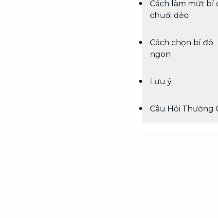
Cách làm mứt bí 
chuối dẻo
Cách chọn bí đỏ
ngon
Lưu ý
Câu Hỏi Thường 