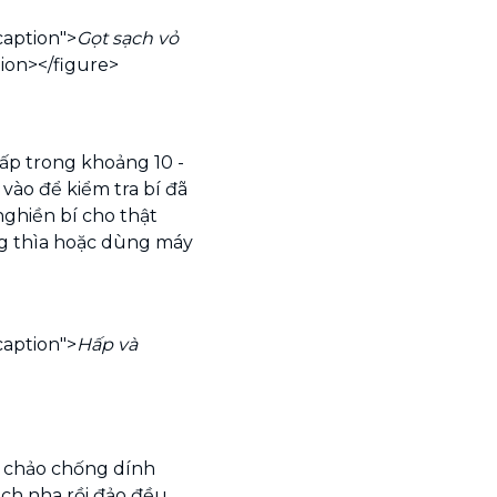
caption">
Gọt sạch vỏ
tion></figure>
hấp trong khoảng 10 -
vào để kiểm tra bí đã
ghiền bí cho thật
g thìa hoặc dùng máy
caption">
Hấp và
o chảo chống dính
h nha rồi đảo đều