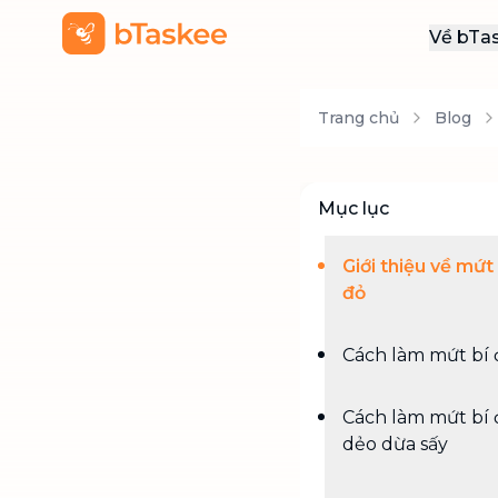
Về bTa
Giới
Trang chủ
Blog
Thôn
Khu
Tuy
Mục lục
Liên
Giới thiệu về mứt 
đỏ
Cách làm mứt bí 
Cách làm mứt bí 
dẻo dừa sấy