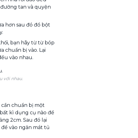
o đường tan và quyện
ửa hơn sau đó đổ bột
y.
khối, bạn hãy từ từ bóp
a chuẩn bị vào. Lại
đều vào nhau.
u với nhau.
n cần chuẩn bị một
 bất kì dụng cụ nào để
ảng 2cm. Sau đó lại
à để vào ngăn mát tủ