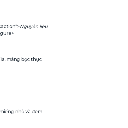
caption">
Nguyên liệu
figure>
hìa, màng bọc thực
g miếng nhỏ và đem