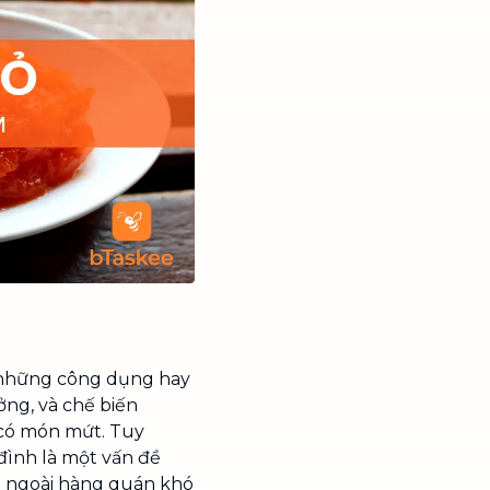
 những công dụng hay
ởng, và chế biến
 có món mứt. Tuy
 đình là một vấn đề
a ngoài hàng quán khó