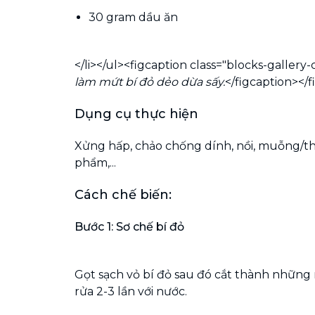
30 gram dầu ăn
</li></ul><figcaption class="blocks-gallery-
làm mứt bí đỏ dẻo dừa sấy.
</figcaption></
Dụng cụ thực hiện
Xửng hấp, chảo chống dính, nồi, muỗng/t
phẩm,...
Cách chế biến:
Bước 1: Sơ chế bí đỏ
Gọt sạch vỏ bí đỏ sau đó cắt thành nhữn
rửa 2-3 lần với nước.