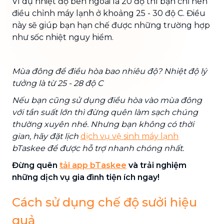
Ví dụ nhiệt độ bên ngoài là 20 độ thì bạn chỉ nên
điều chỉnh máy lạnh ở khoảng 25 - 30 độ C. Điều
này sẽ giúp bạn hạn chế được những trường hợp
như sốc nhiệt nguy hiểm.
Mùa đông để điều hòa bao nhiêu độ? Nhiệt độ lý
tưởng là từ 25 - 28 độ C
Nếu bạn cũng sử dụng điều hòa vào mùa đông
với tần suất lớn thì đừng quên làm sạch chúng
thường xuyên nhé. Nhưng bạn không có thời
gian, hãy đặt lịch
dịch vụ vệ sinh máy lạnh
bTaskee để được hỗ trợ nhanh chóng nhất.
Đừng quên
tải app bTaskee
và trải nghiệm
những dịch vụ gia đình tiện ích ngay!
Cách sử dụng chế độ sưởi hiệu
quả