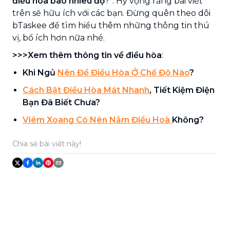
điều hòa bao nhiêu độ
?”. Hy vọng rằng bài viết
trên sẽ hữu ích với các bạn. Đừng quên theo dõi
bTaskee để tìm hiểu thêm những thông tin thú
vị, bổ ích hơn nữa nhé.
>>>Xem thêm thông tin về điều hòa
:
Khi Ngủ
Nên Để Điều Hòa Ở Chế Độ Nào
?
Cách Bật Điều Hòa Mát Nhanh
, Tiết Kiệm Điện
Bạn Đã Biết Chưa?
Viêm Xoang Có Nên Nằm Điều Hoà
Không?
Chia sẻ bài viết này!