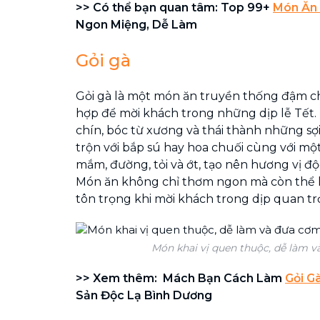
>> Có thể bạn quan tâm: Top 99+
Món Ăn
Ngon Miệng, Dễ Làm
Gỏi gà
Gỏi gà là một món ăn truyền thống đậm ch
hợp để mời khách trong những dịp lễ Tết. 
chín, bóc từ xương và thái thành những sợ
trộn với bắp sú hay hoa chuối cùng với một
mắm, đường, tỏi và ớt, tạo nên hương vị đ
Món ăn không chỉ thơm ngon mà còn thể h
tôn trọng khi mời khách trong dịp quan tr
Món khai vị quen thuộc, dễ làm v
>> Xem thêm: Mách Bạn Cách Làm
Gỏi G
Sản Độc Lạ Bình Dương