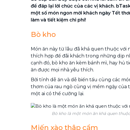
để đáp lại lời chúc của các vị khách. bTas
một số món ngon mời khách ngày Tết thơ
làm và tiết kiệm chi phí!
Bò kho
Món ăn này từ lâu đã khá quen thuộc với n
thích hợp để đãi khách trong những dịp nh
cạnh đó, bò kho ăn kèm bánh mì, hay hủ t
ăn được mọi nhà yêu thích.
Bởi tính dễ ăn và dễ biến tấu cùng các m
thơm của rau ngò cùng vị mềm ngậy của t
một ai có thể cưỡng lại.
Bò kho là một món ăn khá quen thuộc 
Miến xào thâp cẩm