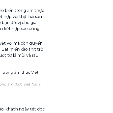
hổ biến trong ẩm thực
 hợp với thịt, hải sản
bạn đổi vị cho gia
n kết hợp xào cùng
yệt vời mà còn quyến
 Bát miến xào thịt trở
ớt từ lá mùi và rau
rong ẩm thực Việt Nam.
ời khách ngày tết độc