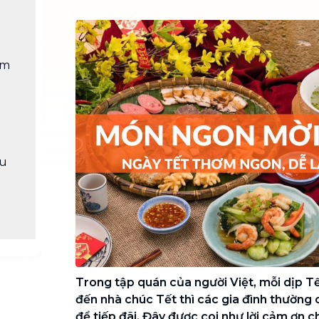
Chuyển nhà trọn gói, không lo dọn
dẹp nơi đi nơi đến
Vệ sinh công nghiệp
NEW
ắm
Vệ sinh chuyên nghiệp cho văn
phòng, nhà xưởng, công trình lớn
ẩu
Trong tập quán của người Việt, mỗi dịp T
đến nhà chúc Tết thì các gia đình thường
để tiếp đãi. Đây được coi như lời cảm ơn c