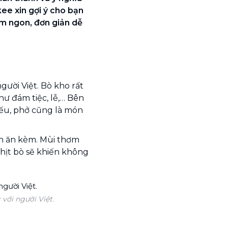
kee xin gợi ý cho bạn
m ngon, đơn giản dễ
gười Việt. Bò kho rất
ư đám tiệc, lễ,… Bên
iếu, phở cũng là món
ón ăn kèm. Mùi thơm
hịt bò sẽ khiến không
với người Việt.