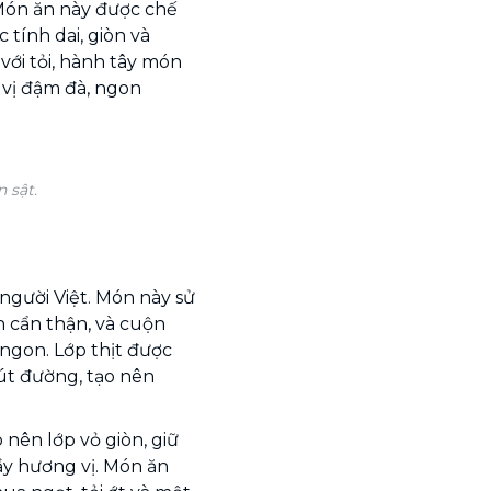
Món ăn này được chế
 tính dai, giòn và
với tỏi, hành tây món
 vị đậm đà, ngon
 sật.
người Việt. Món này sử
n cẩn thận, và cuộn
ngon. Lớp thịt được
hút đường, tạo nên
 nên lớp vỏ giòn, giữ
ầy hương vị. Món ăn