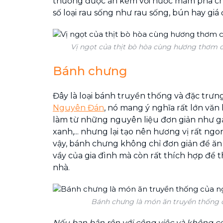
thường được ăn kèm với nước mắm pha chu
số loại rau sống như rau sống, bún hay giá 
Vị ngọt của thịt bò hòa cùng hương thơm củ
Bánh chưng
Đây là loại bánh truyền thống và đặc trư
Nguyên Đán
, nó mang ý nghĩa rất lớn văn
làm từ những nguyên liệu đơn giản như gạ
xanh,... nhưng lại tạo nên hương vị rất ngo
vậy, bánh chưng không chỉ đơn giản để 
vầy của gia đình mà còn rất thích hợp để t
nhà.
Bánh chưng là món ăn truyền thống c
Nếu bạn bận rộn với công việc và không có