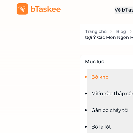
Về bTa
Giới
Trang chủ
Blog
Thôn
Gợi Ý Các Món Ngon M
Khu
Tuy
Mục lục
Liên
Bò kho
Miến xào thâp c
Gân bò cháy tỏi
Bò lá lốt