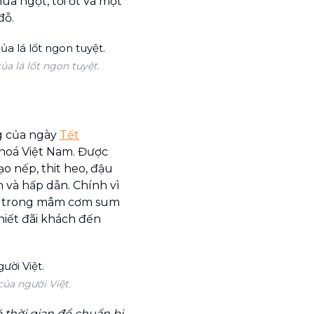
a ngọt, tỏi ớt và một
đỗ.
a lá lốt ngon tuyệt.
ng của ngày
Tết
 hoá Việt Nam. Được
o nếp, thit heo, đậu
n và hấp dẫn. Chính vì
ăn trong mâm cơm sum
hiết đãi khách đến
ủa người Việt.
 thời gian để chuẩn bị