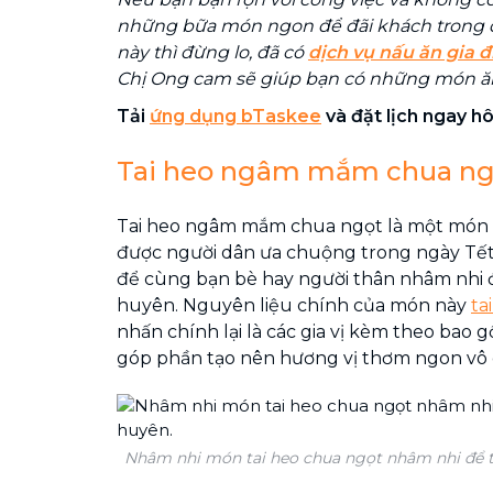
những bữa món ngon để đãi khách trong 
này thì đừng lo, đã có
dịch vụ nấu ăn gia đ
Chị Ong cam sẽ giúp bạn có những món ă
Tải
ứng dụng bTaskee
và đặt lịch ngay h
Tai heo ngâm mắm chua ng
Tai heo ngâm mắm chua ngọt là một món 
được người dân ưa chuộng trong ngày Tết
để cùng bạn bè hay người thân nhâm nhi 
huyên. Nguyên liệu chính của món này
ta
nhấn chính lại là các gia vị kèm theo bao gồ
góp phần tạo nên hương vị thơm ngon vô
Nhâm nhi món tai heo chua ngọt nhâm nhi để t