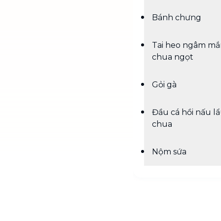
Bánh chưng
Tai heo ngâm m
chua ngọt
Gỏi gà
Đầu cá hồi nấu l
chua
Nộm sứa