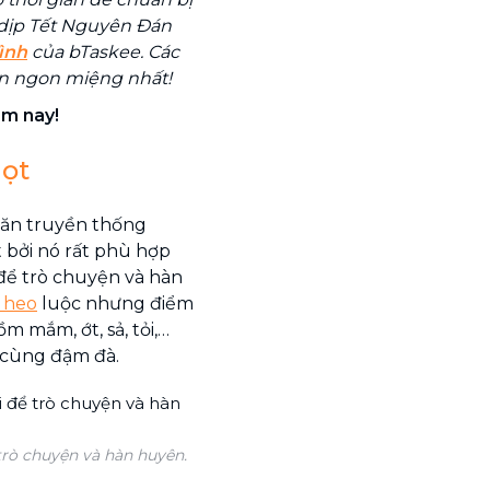
dịp Tết Nguyên Đán
ình
của bTaskee. Các
n ngon miệng nhất!
ôm nay!
ọt
ăn truyền thống
 bởi nó rất phù hợp
để trò chuyện và hàn
i heo
luộc nhưng điểm
m mắm, ớt, sả, tỏi,…
 cùng đậm đà.
rò chuyện và hàn huyên.