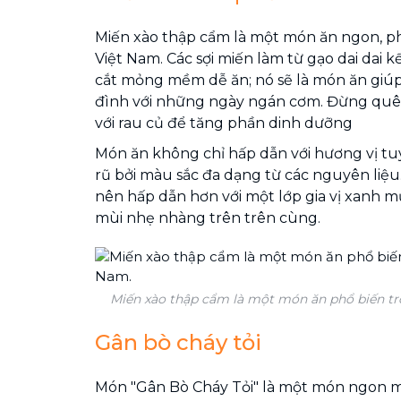
Miến xào thập cẩm là một món ăn ngon, p
Việt Nam. Các sợi miến làm từ gạo dai dai kết
cắt mỏng mềm dễ ăn; nó sẽ là món ăn giúp 
đình với những ngày ngán cơm. Đừng quê
với rau củ để tăng phần dinh dưỡng
Món ăn không chỉ hấp dẫn với hương vị tu
rũ bởi màu sắc đa dạng từ các nguyên liệu.
nên hấp dẫn hơn với một lớp gia vị xanh mư
mùi nhẹ nhàng trên trên cùng.
Miến xào thập cẩm là một món ăn phổ biến t
Gân bò cháy tỏi
Món "Gân Bò Cháy Tỏi" là một món ngon m