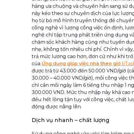
hàng ưa chuộng và chuyển hẳn sang sử d
này kéo theo sự chuyển dịch của lực lượng
họ từ bỏ mô hình truyền thống để chuyển
công nghệ vì lượng công việc ổn định, lươ
nghệ chỉ tập trung phát triển ứng dụng v
chăm sóc khách hàng cũng như tuyển dụ
nhẹ, không tốn nhiều chi phí. Chính vì vậy
trả mức lương cao hơn, đơn cử như khi trở
của
Ứng dụng giúp việc nhà theo giờ
bTas
được trả từ 43.000 đến 50.000 VND/giờ (cá
30.000 – 40.000 VND/giờ), mỗi công việc th
chỉ cần mỗi ngày làm 6 tiếng thu nhập 1 n
300.000 VND. Mức thu nhập này khá cao n
đều hết lòng tận tụy với công việc, chất l
động được nâng lên.
Dịch vụ nhanh – chất lượng
Sử dụng công nghệ vào việc tìm kiếm người