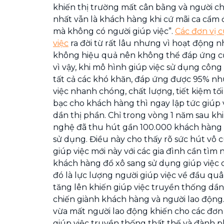
khiến thị trường mất cân bằng và người chị
nhất vẫn là khách hàng khi cứ mãi ca cẩm 
mà không có người giúp việc”.
Các đơn vị 
việc
ra đời từ rất lâu nhưng vì hoạt động 
không hiệu quả nên không thể đáp ứng c
vì vậy, khi mô hình giúp việc sử dụng công 
tất cả các khó khăn, đáp ứng được 95% nh
việc nhanh chóng, chất lượng, tiết kiệm tối 
bạc cho khách hàng thì ngay lập tức giúp
dần thị phần. Chỉ trong vòng 1 năm sau khi
nghệ đã thu hút gần 100.000 khách hàng 
sử dụng. Điều này cho thấy rõ sức hút vô
giúp việc mới này với các gia đình cần tìm 
khách hàng đổ xô sang sử dụng giúp việc
đó là lực lượng người giúp việc về đầu qu
tăng lên khiến giúp việc truyền thống dần
chiến giành khách hàng và người lao độn
vừa mất người lao động khiến cho các đơn
giúp việc truyền thống thất thế và đành p