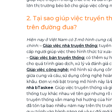
lớn thị trường béo bở cho giúp việc công 
2. Tại sao giúp việc truyền 
trên đường đua?
Hiện nay ở Việt Nam có 3 mô hình cung cấ
chính:
–
Giúp việc nhà truyền thống:
tuyển 
cấp người giúp việc theo hình thức từ xưa
–
Giúp việc bán truyền thống:
có thêm sự h
cho quá trình giao dịch, xử lý và đánh giá c
Giúp việc công nghệ:
mô hình sử dụng côn
giữa cung và cầu, sử dụng công nghệ hoàn
khâu. Đơn vị nổi bật trong mô hình này là
nhà
bTaskee
. Giúp việc truyền thống và g
thống tuy khác nhau về tên gọi nhưng rõ 
truyền thống vẫn mang hơi hướng của hình
đã tồn tại bao nhiêu năm nay trên thị trườ
quy trình vận hành nặng nề và sự đổi mới