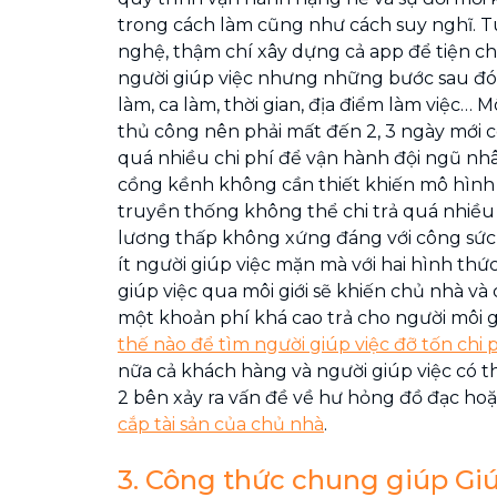
trong cách làm cũng như cách suy nghĩ. 
nghệ, thậm chí xây dựng cả app để tiện c
người giúp việc nhưng những bước sau đó
làm, ca làm, thời gian, địa điểm làm việc… 
thủ công nên phải mất đến 2, 3 ngày mới c
quá nhiều chi phí để vận hành đội ngũ nh
cồng kềnh không cần thiết khiến mô hình
truyền thống không thể chi trả quá nhiều 
lương thấp không xứng đáng với công sức
ít người giúp việc mặn mà với hai hình thứ
giúp việc qua môi giới sẽ khiến chủ nhà và 
một khoản phí khá cao trả cho người môi g
thế nào để tìm người giúp việc đỡ tốn chi 
nữa cả khách hàng và người giúp việc có t
2 bên xảy ra vấn đề về hư hỏng đồ đạc ho
cắp tài sản của chủ nhà
.
3. Công thức chung giúp Gi