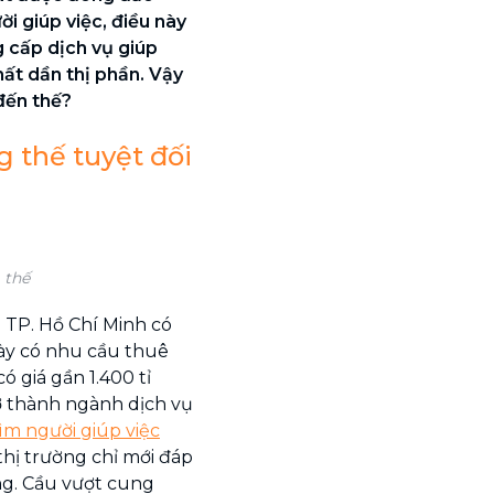
i giúp việc, điều này
g cấp dịch vụ giúp
ất dần thị phần. Vậy
đến thế?
g thế tuyệt đối
 thế
à TP. Hồ Chí Minh có
này có nhu cầu thuê
có giá gần 1.400 tỉ
ở thành ngành dịch vụ
ìm người giúp việc
hị trường chỉ mới đáp
g. Cầu vượt cung