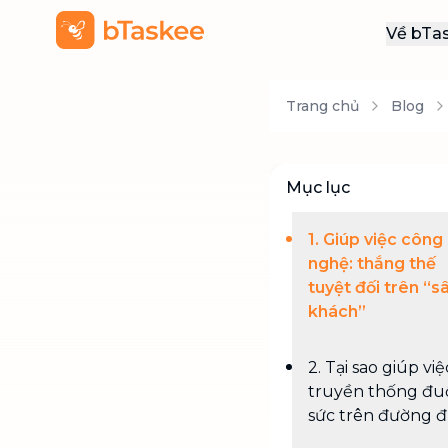
Về bTa
Giới
Trang chủ
Blog
Thôn
Khu
Tuy
Mục lục
Liên
1. Giúp việc công
nghệ: thắng thế
tuyệt đối trên “s
khách”
2. Tại sao giúp việ
truyền thống đu
sức trên đường 