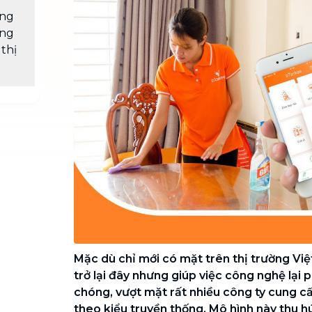
Chuyển nhà trọn gói, không lo dọn
ung
dẹp nơi đi nơi đến
ông
Vệ sinh công nghiệp
thị
NEW
Vệ sinh chuyên nghiệp cho văn
phòng, nhà xưởng, công trình lớn
Mặc dù chỉ mới có mặt trên thị trường V
trở lại đây nhưng giúp việc công nghệ lại 
chóng, vượt mặt rất nhiều công ty cung cấ
theo kiểu truyền thống. Mô hình này thu 