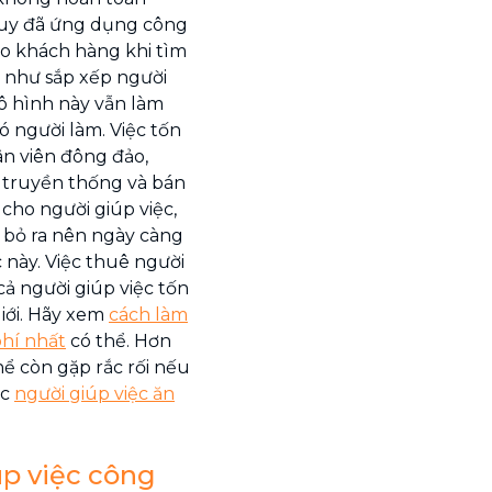
Tuy đã ứng dụng công
ho khách hàng khi tìm
 như sắp xếp người
Mô hình này vẫn làm
ó người làm. Việc tốn
ân viên đông đảo,
 truyền thống và bán
cho người giúp việc,
 bỏ ra nên ngày càng
c này. Việc thuê người
cả người giúp việc tốn
iới. Hãy xem
cách làm
phí nhất
có thể. Hơn
hể còn gặp rắc rối nếu
ặc
người giúp việc ăn
úp việc công