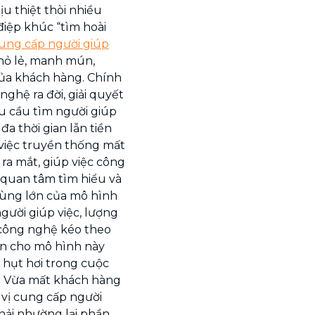
u thiệt thòi nhiều
điệp khúc “tìm hoài
cung cấp người giúp
nhỏ lẻ, manh mún,
ủa khách hàng. Chính
nghệ ra đời, giải quyết
u cầu tìm người giúp
đa thời gian lẫn tiền
 việc truyền thống mất
 ra mắt, giúp việc công
quan tâm tìm hiểu và
 cùng lớn của mô hình
người giúp việc, lượng
 công nghệ kéo theo
ân cho mô hình này
 hụt hơi trong cuộc
g. Vừa mất khách hàng
 vị cung cấp người
hải nhường lại phần