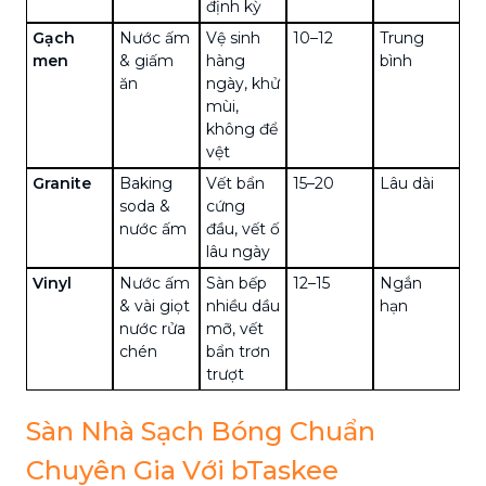
định kỳ
Gạch
Nước ấm
Vệ sinh
10–12
Trung
men
& giấm
hàng
bình
ăn
ngày, khử
mùi,
không để
vệt
Granite
Baking
Vết bẩn
15–20
Lâu dài
soda &
cứng
nước ấm
đầu, vết ố
lâu ngày
Vinyl
Nước ấm
Sàn bếp
12–15
Ngắn
& vài giọt
nhiều dầu
hạn
nước rửa
mỡ, vết
chén
bẩn trơn
trượt
Sàn Nhà Sạch Bóng Chuẩn
Chuyên Gia Với bTaskee