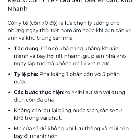
Mẹo 9: Cồn Y Tế - Lau Sàn Diệt Khuẩn, Khô
Nhanh
Cồn y tế (cồn 70 độ) là lựa chọn lý tưởng cho
những ngày thời tiết nồm ẩm hoặc khi bạn cần vệ
sinh và khử trùng sàn nhà.
Tác dụng:
Cồn có khả năng kháng khuẩn
mạnh và bay hơi rất nhanh, giúp sàn nhà khô
ngay lập tức mà không để lại vệt nước.
Tỷ lệ pha:
Pha loãng 1 phần cồn với 5 phần
nước.
Các bước thực hiện:
<ol><li>Lau sàn với dung
dịch cồn đã pha.
Không cần lau lại bằng nước sạch, sàn sẽ tự
khô trong vài phút.
Mở cửa sổ để không khí lưu thông và mùi cồn
bay đi nhanh hơn.