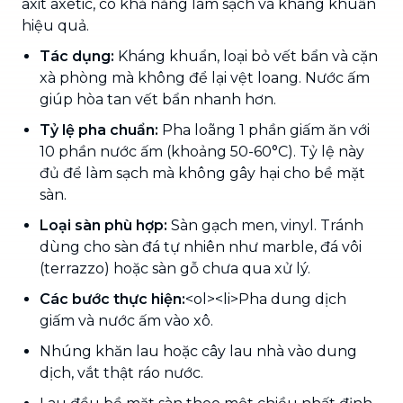
axit axetic, có khả năng làm sạch và kháng khuẩn
hiệu quả.
Tác dụng:
Kháng khuẩn, loại bỏ vết bẩn và cặn
xà phòng mà không để lại vệt loang. Nước ấm
giúp hòa tan vết bẩn nhanh hơn.
Tỷ lệ pha chuẩn:
Pha loãng 1 phần giấm ăn với
10 phần nước ấm (khoảng 50-60°C). Tỷ lệ này
đủ để làm sạch mà không gây hại cho bề mặt
sàn.
Loại sàn phù hợp:
Sàn gạch men, vinyl. Tránh
dùng cho sàn đá tự nhiên như marble, đá vôi
(terrazzo) hoặc sàn gỗ chưa qua xử lý.
Các bước thực hiện:
<ol><li>Pha dung dịch
giấm và nước ấm vào xô.
Nhúng khăn lau hoặc cây lau nhà vào dung
dịch, vắt thật ráo nước.