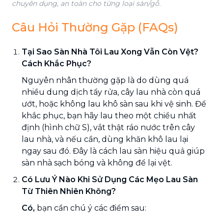
chuyên dụng, an toàn cho từng loại sàn/gỗ.
Câu Hỏi Thường Gặp (FAQs)
Tại Sao Sàn Nhà Tôi Lau Xong Vẫn Còn Vệt?
Cách Khắc Phục?
Nguyên nhân thường gặp là do dùng quá
nhiều dung dịch tẩy rửa, cây lau nhà còn quá
ướt, hoặc không lau khô sàn sau khi vệ sinh. Để
khắc phục, bạn hãy lau theo một chiều nhất
định (hình chữ S), vắt thật ráo nước trên cây
lau nhà, và nếu cần, dùng khăn khô lau lại
ngay sau đó. Đây là cách lau sàn hiệu quả giúp
sàn nhà sạch bóng và không để lại vệt.
Có Lưu Ý Nào Khi Sử Dụng Các Mẹo Lau Sàn
Từ Thiên Nhiên Không?
Có,
bạn cần chú ý các điểm sau: