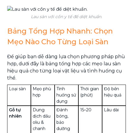
Lau sàn với cồn y tế để diệt khuẩn.
Bảng Tổng Hợp Nhanh: Chọn
Mẹo Nào Cho Từng Loại Sàn
Để giúp bạn dễ dàng lựa chọn phương pháp phù
hợp, dưới đây là bảng tổng hợp các mẹo lau sàn
hiệu quả cho từng loại vật liệu và tình huống cụ
thể.
Loại sàn
Mẹo phù
Tình
Thời gian
Độ bền
hợp
huống sử
(phút)
hiệu quả
dụng
Gỗ tự
Dung
Đánh
15–20
Lâu dài
nhiên
dịch dầu
bóng,
oliu &
bảo
chanh
dưỡng