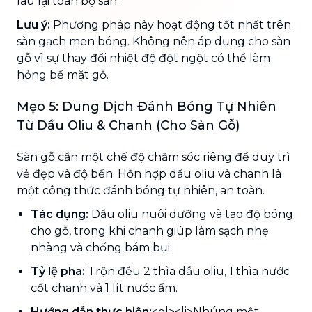
lau lại toàn bộ sàn.
Lưu ý:
Phương pháp này hoạt động tốt nhất trên
sàn gạch men bóng. Không nên áp dụng cho sàn
gỗ vì sự thay đổi nhiệt độ đột ngột có thể làm
hỏng bề mặt gỗ.
Mẹo 5: Dung Dịch Đánh Bóng Tự Nhiên
Từ Dầu Oliu & Chanh (Cho Sàn Gỗ)
Sàn gỗ cần một chế độ chăm sóc riêng để duy trì
vẻ đẹp và độ bền. Hỗn hợp dầu oliu và chanh là
một công thức đánh bóng tự nhiên, an toàn.
Tác dụng:
Dầu oliu nuôi dưỡng và tạo độ bóng
cho gỗ, trong khi chanh giúp làm sạch nhẹ
nhàng và chống bám bụi.
Tỷ lệ pha:
Trộn đều 2 thìa dầu oliu, 1 thìa nước
cốt chanh và 1 lít nước ấm.
Hướng dẫn thực hiện:
<ol><li>Nhúng một