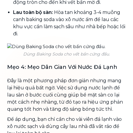
động tròn cho đến khi vết bẩn mờ đi.
Lau toàn bộ sàn:
Hòa tan khoảng 3-4 muỗng
canh baking soda vào xô nước ấm để lau các
khu vực cần làm sạch sâu như nhà bếp hoặc lối
đi.
Dùng Baking Soda cho vết bẩn cứng đầu.
Mẹo 4: Mẹo Dân Gian Với Nước Đá Lạnh
Đây là một phương pháp đơn giản nhưng mang
lại hiệu quả bất ngờ. Việc sử dụng nước lạnh để
lau sàn ở bước cuối cùng giúp bề mặt sàn co lại
một cách nhẹ nhàng, từ đó tạo ra hiệu ứng phản
quang tốt hơn và tăng độ sáng bóng tức thì.
Để áp dụng, bạn chỉ cần cho vài viên đá lạnh vào
xô nước sạch và dùng cây lau nhà đã vắt ráo để