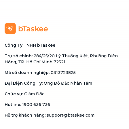
Công Ty TNHH bTaskee
Trụ sở chính
:
284/25/20 Lý Thường Kiệt, Phường Diên
Hồng, TP. Hồ Chí Minh 72521
Mã số doanh nghiệp
:
0313723825
Đại Diện Công Ty
:
Ông Đỗ Đắc Nhân Tâm
Chức vụ
:
Giám Đốc
Hotline
:
1900 636 736
Hỗ trợ khách hàng
:
support@btaskee.com
Hỗ trợ doanh nghiệp
:
btaskee4biz.vn@btaskee.com