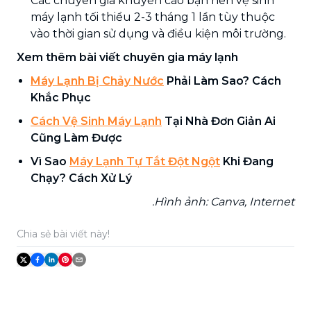
Các chuyên gia khuyến cáo bạn nên vệ sinh
máy lạnh tối thiểu 2-3 tháng 1 lần tùy thuộc
vào thời gian sử dụng và điều kiện môi trường.
Xem thêm bài viết chuyên gia máy lạnh
Máy Lạnh Bị Chảy Nước
Phải Làm Sao? Cách
Khắc Phục
Cách Vệ Sinh Máy Lạnh
Tại Nhà Đơn Giản Ai
Cũng Làm Được
Vì Sao
Máy Lạnh Tự Tắt Đột Ngột
Khi Đang
Chạy? Cách Xử Lý
.Hình ảnh: Canva, Internet
Chia sẻ bài viết này!