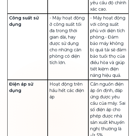
yêu cầu độ chính
xác cao.
Công suất sử
- Máy hoạt động
- Máy hoạt động
dụng
ở công suất tối
với công suất
đa trong thời
phù với diện tích
gian dài, hay
phòng.
- Đảm
được sử dụng
bảo máy không
cho những căn
bị quá tải sẽ đảm
phòng có diện
bảo
tuổi thọ của
tích lớn.
điều hòa
và giúp
tiết kiệm điện
năng hiệu quả.
Điện áp sử
Hoạt động trên
Cần nguồn điện
dụng
hầu hết các điện
áp ổn định, đáp
áp
ứng được yêu
cầu của máy. Sai
số điện áp cho
phép được nhà
sản xuất khuyến
nghị thường là
-/+ 5%.