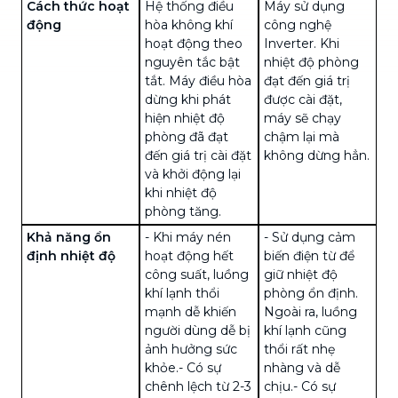
Cách thức hoạt
Hệ thống điều
Máy sử dụng
động
hòa không khí
công nghệ
hoạt động theo
Inverter. Khi
nguyên tắc bật
nhiệt độ phòng
tắt. Máy điều hòa
đạt đến giá trị
dừng khi phát
được cài đặt,
hiện
nhiệt độ
máy sẽ chạy
phòng đã đạt
chậm lại mà
đến giá trị cài đặt
không dừng hẳn.
và khởi động lại
khi nhiệt độ
phòng tăng.
Khả năng ổn
- Khi
máy nén
- Sử dụng cảm
định nhiệt độ
hoạt động hết
biến điện từ để
công suất
, luồng
giữ nhiệt độ
khí lạnh thổi
phòng ổn định.
mạnh dễ khiến
Ngoài ra, luồng
người dùng dễ bị
khí lạnh cũng
ảnh hưởng sức
thổi rất nhẹ
khỏe.
- Có sự
nhàng và dễ
chênh lệch từ 2-3
chịu.
- Có sự