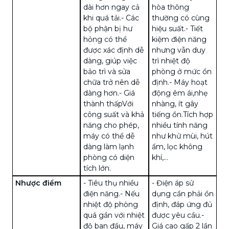
dài hơn ngay cả
hòa thông
khi quá tải.
- Các
thường có cùng
bộ phận bị hư
hiệu suất.
- Tiết
hỏng có thể
kiệm điện năng
được xác định dễ
nhưng vẫn duy
dàng, giúp việc
trì nhiệt độ
bảo trì và sửa
phòng ở mức ổn
chữa trở nên dễ
định.
- Máy hoạt
dàng hơn.
- Giá
động êm ái,nhẹ
thành thấpVới
nhàng, ít gây
công suất và khả
tiếng ồn.Tích hợp
năng cho phép,
nhiều tính năng
máy có thể dễ
như khử mùi, hút
dàng làm lạnh
ẩm, lọc không
phòng có diện
khí,...
tích lớn.
Nhược điểm
- Tiêu thụ nhiều
- Điện áp sử
điện năng.
- Nếu
dụng cần phải ổn
nhiệt độ phòng
định, đáp ứng đủ
quá gần với nhiệt
được yêu cầu.
-
độ ban đầu, máy
Giá cao gấp 2 lần