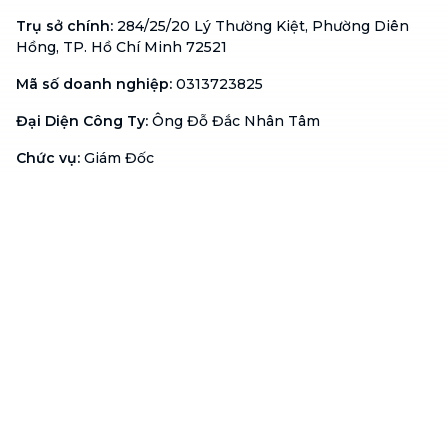
Trụ sở chính
:
284/25/20 Lý Thường Kiệt, Phường Diên
Hồng, TP. Hồ Chí Minh 72521
Mã số doanh nghiệp
:
0313723825
Đại Diện Công Ty
:
Ông Đỗ Đắc Nhân Tâm
Chức vụ
:
Giám Đốc
Hotline
:
1900 636 736
Hỗ trợ khách hàng
:
support@btaskee.com
Hỗ trợ doanh nghiệp
:
btaskee4biz.vn@btaskee.com
Việt Nam
Hỗ trợ
Liên hệ
Khiếu nại