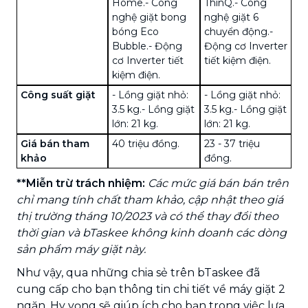
Home.
- Công
ThinQ.
- Công
nghệ giặt bong
nghệ giặt 6
bóng Eco
chuyển động.
-
Bubble.
- Động
Động cơ Inverter
cơ Inverter tiết
tiết kiệm điện.
kiệm điện.
Công suất giặt
- Lồng giặt nhỏ:
- Lồng giặt nhỏ:
3.5 kg.
- Lồng giặt
3.5 kg.
- Lồng giặt
lớn: 21 kg.
lớn: 21 kg.
Giá bán tham
40 triệu đồng.
23 - 37 triệu
khảo
đồng.
**Miễn trừ trách nhiệm:
Các mức giá bán bán trên
chỉ mang tính chất tham khảo, cập nhật theo giá
thị trường tháng 10/2023 và có thể thay đổi theo
thời gian và bTaskee không kinh doanh các dòng
sản phẩm máy giặt này.
Như vậy, qua những chia sẻ trên bTaskee đã
cung cấp cho bạn thông tin chi tiết về máy giặt 2
ngăn. Hy vọng sẽ giúp ích cho bạn trong việc lựa