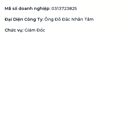
Mã số doanh nghiệp
:
0313723825
Đại Diện Công Ty
:
Ông Đỗ Đắc Nhân Tâm
Chức vụ
:
Giám Đốc
Hotline
:
1900 636 736
Hỗ trợ khách hàng
:
support@btaskee.com
Hỗ trợ doanh nghiệp
:
btaskee4biz.vn@btaskee.com
Việt Nam
Hỗ trợ
Liên hệ
Khiếu nại
Công ty