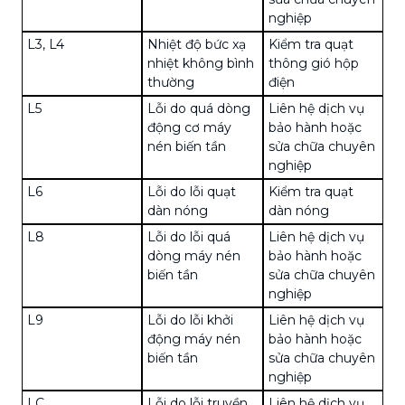
nghiệp
L3, L4
Nhiệt độ bức xạ
Kiểm tra quạt
nhiệt không bình
thông gió hộp
thường
điện
L5
Lỗi do quá dòng
Liên hệ dịch vụ
động cơ máy
bảo hành hoặc
nén biến tần
sửa chữa chuyên
nghiệp
L6
Lỗi do lỗi quạt
Kiểm tra quạt
dàn nóng
dàn nóng
L8
Lỗi do lỗi quá
Liên hệ dịch vụ
dòng máy nén
bảo hành hoặc
biến tần
sửa chữa chuyên
nghiệp
L9
Lỗi do lỗi khởi
Liên hệ dịch vụ
động máy nén
bảo hành hoặc
biến tần
sửa chữa chuyên
nghiệp
LC
Lỗi do lỗi truyền
Liên hệ dịch vụ