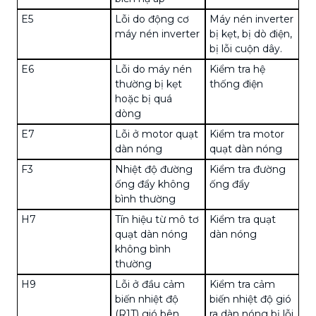
E5
Lỗi do động cơ
Máy nén inverter
máy nén inverter
bị kẹt, bị dò điện,
bị lỗi cuộn dây.
E6
Lỗi do máy nén
Kiểm tra hệ
thường bị kẹt
thống điện
hoặc bị quá
dòng
E7
Lỗi ở motor quạt
Kiểm tra motor
dàn nóng
quạt dàn nóng
F3
Nhiệt độ đường
Kiểm tra đường
ống đẩy không
ống đẩy
bình thường
H7
Tín hiệu từ mô tơ
Kiểm tra quạt
quạt dàn nóng
dàn nóng
không bình
thường
H9
Lỗi ở đầu cảm
Kiểm tra cảm
biến nhiệt độ
biến nhiệt độ gió
(R1T) gió bên
ra dàn nóng bị lỗi