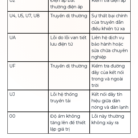
U2
Điện áp bất
Kiểm tra điện áp
thường điện áp
U4
, U5, U7, U8
Truyền dị thường
Sự thất bại chính
của truyền dẫn
điều khiển từ xa
UA
Lỗi do lỗi van tiết
Liên hệ dịch vụ
lưu điện tử
bảo hành hoặc
sửa chữa chuyên
nghiệp
UF
Truyền dị thường
Kiểm tra đường
dây của kết nối
trong và ngoài
trời
UJ
Lỗi hệ thống
Kết nối dây tín
truyền tải
hiệu giữa dàn
nóng và dàn lạnh
00
Độ ẩm không
Lỗi này thường
tăng lên để thiết
không xảy ra
lập giá trị