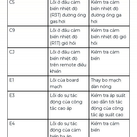
C5
Lỗi ở đầu cảm
Kiểm tra cảm
biến nhiệt độ
biến nhiệt độ
(R3T) đường ống
đường ống ga
gas hơi
hơi
C9
Lỗi ở đầu cảm
Kiểm tra cảm
biến nhiệt độ
biến nhiệt độ gió
(R1T) gió hồi
hồi
CJ
Lỗi ở đầu cảm
Kiểm tra cảm
biến nhiệt độ
biến
trên remote điều
khiển
E1
Lỗi của board
Thay bo mạch
mạch
dàn nóng
E3
Lỗi do sự tác
Kiểm tra áp suất
động của công
cao dẫn tới tác
tắc cao áp
động của công
tắc áp suất cao
E4
Lỗi do sự tác
Kiểm tra cảm
động của cảm
biến
biến hạ áp