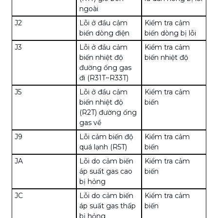
ngoài
J2
Lỗi ở đầu cảm
Kiểm tra cảm
biến dòng điện
biến dòng bị lỗi
J3
Lỗi ở đầu cảm
Kiểm tra cảm
biến nhiệt độ
biến nhiệt độ
đường ống gas
đi (R31T~R33T)
J5
Lỗi ở đầu cảm
Kiểm tra cảm
biến nhiệt độ
biến
(R2T) đường ống
gas về
J9
Lỗi cảm biến độ
Kiểm tra cảm
quá lạnh (R5T)
biến
JA
Lỗi do cảm biến
Kiểm tra cảm
áp suất gas cao
biến
bị hỏng
JC
Lỗi do cảm biến
Kiểm tra cảm
áp suất gas thấp
biến
bị hỏng