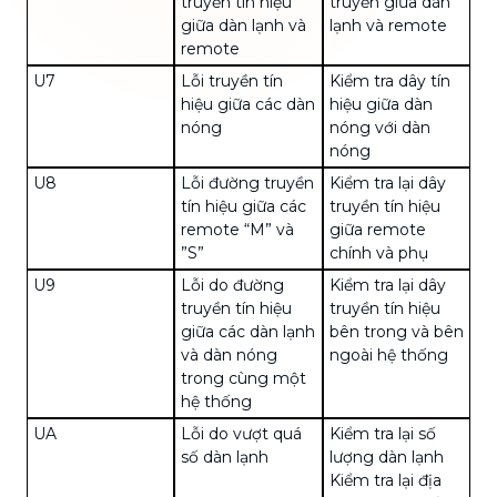
truyền tín hiệu
truyền giữa dàn
giữa dàn lạnh và
lạnh và remote
remote
U7
Lỗi truyền tín
Kiểm tra dây tín
hiệu giữa các dàn
hiệu giữa dàn
nóng
nóng với dàn
nóng
U8
Lỗi đường truyền
Kiểm tra lại dây
tín hiệu giữa các
truyền tín hiệu
remote “M” và
giữa remote
”S”
chính và phụ
U9
Lỗi do đường
Kiểm tra lại dây
truyền tín hiệu
truyền tín hiệu
giữa các dàn lạnh
bên trong và bên
và dàn nóng
ngoài hệ thống
trong cùng một
hệ thống
UA
Lỗi do vượt quá
Kiểm tra lại số
số dàn lạnh
lượng dàn lạnh
Kiểm tra lại địa