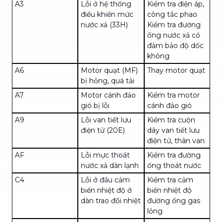
A3
Lỗi ở hệ thống
Kiểm tra điện áp,
điều khiển mức
công tắc phao
nước xả (33
H
)
Kiểm tra đường
ống nước xả có
đảm bảo độ dốc
không
A6
Motor quạt (MF)
Thay motor quạt
bị hỏng, quá tải
A7
Motor cánh đảo
Kiểm tra motor
gió bị lỗi
cánh đảo gió
A9
Lỗi van tiết lưu
Kiểm tra cuộn
điện tử (20E)
dây van tiết lưu
điện tử, thân van
AF
Lỗi mực thoát
Kiểm tra đường
nước xả dàn lạnh
ống thoát nước
C4
Lỗi ở đầu cảm
Kiểm tra cảm
biến nhiệt độ ở
biến nhiệt độ
dàn trao đổi nhiệt
đường ống gas
lỏng