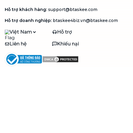
Hỗ trợ khách hàng
:
support@btaskee.com
Hỗ trợ doanh nghiệp
:
btaskee4biz.vn@btaskee.com
Việt Nam
Hỗ trợ
Liên hệ
Khiếu nại
Công ty
Về bTaskee
Liên hệ
Tuyển dụng
Câu chuyện người giúp
việc
bTaskee dành cho
Blog
doanh nghiệp