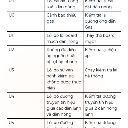
PJ
Lỗi cài đặt công
Kiểm tra lại cài
suất dàn nóng
đặt dàn nóng
U0
Cảnh báo thiếu
Kiểm tra lại
gas
đường ống dẫn
Gas
U1
Lỗi do lỗi board
Thay thế board
mạch dàn nóng
mạch
U2
Không đủ điện
Kiểm tra lại điện
áp nguồn hoặc
áp
bị tụt áp nhanh
U3
Lỗi do sự vận
Chạy kiểm tra lại
hành kiểm tra
hệ thống
không được thực
hiện.
U4
Lỗi do đường
Kiểm tra đường
truyền tín hiệu
truyền tín hiệu
giữa các dàn lạnh
giữa 2 dàn nóng
và dàn nóng
lạnh
U5
Lỗi do đường
Kiểm tra đường