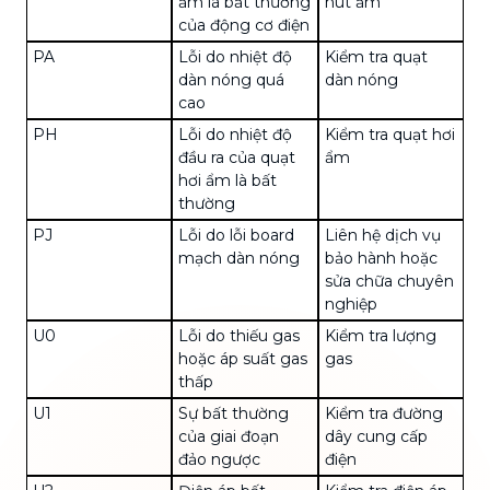
ẩm là bất thường
hút ẩm
của động cơ điện
PA
Lỗi do nhiệt độ
Kiểm tra quạt
dàn nóng quá
dàn nóng
cao
PH
Lỗi do nhiệt độ
Kiểm tra quạt hơi
đầu ra của quạt
ẩm
hơi ẩm là bất
thường
PJ
Lỗi do lỗi board
Liên hệ dịch vụ
mạch dàn nóng
bảo hành hoặc
sửa chữa chuyên
nghiệp
U0
Lỗi do thiếu gas
Kiểm tra lượng
hoặc áp suất gas
gas
thấp
U1
Sự bất thường
Kiểm tra đường
của giai đoạn
dây cung cấp
đảo ngược
điện