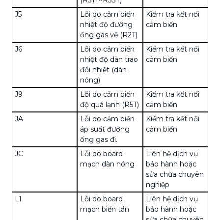
J5
Lỗi do cảm biến
Kiểm tra kết nối
nhiệt độ đường
cảm biến
ống gas về (R2T)
J6
Lỗi do cảm biến
Kiểm tra kết nối
nhiệt độ dàn trao
cảm biến
đổi nhiệt (dàn
nóng)
J9
Lỗi do cảm biến
Kiểm tra kết nối
độ quá lạnh (R5T)
cảm biến
JA
Lỗi do cảm biến
Kiểm tra kết nối
áp suất đường
cảm biến
ống gas đi.
JC
Lỗi do board
Liên hệ dịch vụ
mạch dàn nóng
bảo hành hoặc
sửa chữa chuyên
nghiệp
L1
Lỗi do board
Liên hệ dịch vụ
mạch biến tần
bảo hành hoặc
sửa chữa chuyên