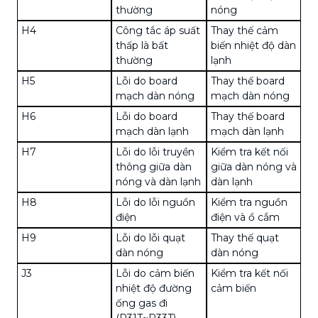
thường
nóng
H4
Công tắc áp suất
Thay thế cảm
thấp là bất
biến nhiệt độ dàn
thường
lạnh
H5
Lỗi do board
Thay thế board
mạch dàn nóng
mạch dàn nóng
H6
Lỗi do board
Thay thế board
mạch dàn lạnh
mạch dàn lạnh
H7
Lỗi do lỗi truyền
Kiểm tra kết nối
thông giữa dàn
giữa dàn nóng và
nóng và dàn lạnh
dàn lạnh
H8
Lỗi do lỗi nguồn
Kiểm tra nguồn
điện
điện và ổ cắm
H9
Lỗi do lỗi quạt
Thay thế quạt
dàn nóng
dàn nóng
J3
Lỗi do cảm biến
Kiểm tra kết nối
nhiệt độ đường
cảm biến
ống gas đi
(R31T~R33T)