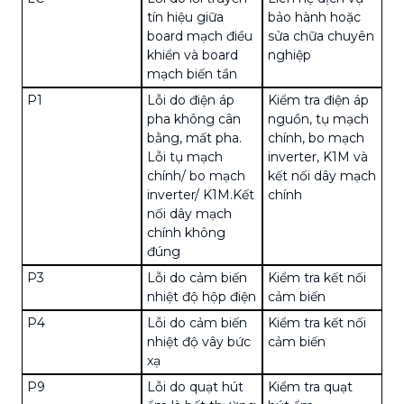
tín hiệu giữa
bảo hành hoặc
board mạch điều
sửa chữa chuyên
khiển và board
nghiệp
mạch biến tần
P1
Lỗi do điện áp
Kiểm tra điện áp
pha không cân
nguồn, tụ mạch
bằng, mất pha.
chính, bo mạch
Lỗi tụ mạch
inverter, K1M và
chính/ bo mạch
kết nối dây mạch
inverter/ K1M.Kết
chính
nối dây mạch
chính không
đúng
P3
Lỗi do cảm biến
Kiểm tra kết nối
nhiệt độ hộp điện
cảm biến
P4
Lỗi do cảm biến
Kiểm tra kết nối
nhiệt độ vây bức
cảm biến
xạ
P9
Lỗi do quạt hút
Kiểm tra quạt