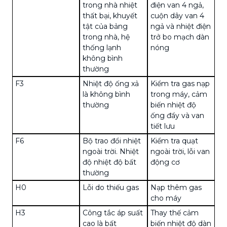
trong nhà nhiệt
điện van 4 ngả,
thất bại, khuyết
cuộn dây van 4
tật của bảng
ngả và nhiệt điện
trong nhà, hệ
trở bo mạch dàn
thống lạnh
nóng
không bình
thường
F3
Nhiệt độ ống xả
Kiểm tra gas nạp
là không bình
trong máy, cảm
thường
biến nhiệt độ
ống đẩy và van
tiết lưu
F6
Bộ trao đổi nhiệt
Kiểm tra quạt
ngoài trời. Nhiệt
ngoài trời, lỗi van
độ nhiệt độ bất
động cơ
thường
H0
Lỗi do thiếu gas
Nạp thêm gas
cho máy
H3
Công tắc áp suất
Thay thế cảm
cao là bất
biến nhiệt độ dàn