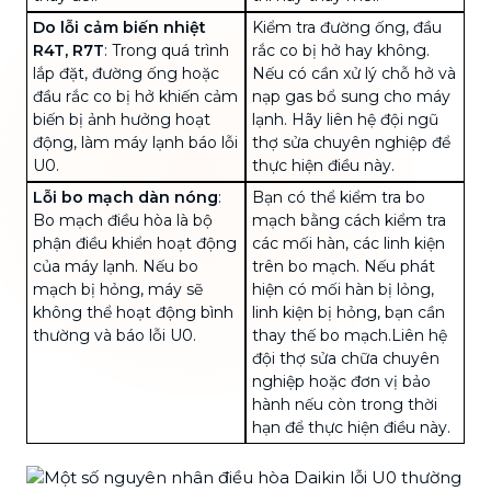
Do lỗi cảm biến nhiệt
Kiểm tra đường ống, đầu
R4T, R7T
: Trong quá trình
rắc co bị hở hay không.
lắp đặt, đường ống hoặc
Nếu có cần xử lý chỗ hở và
đầu rắc co bị hở khiến cảm
nạp gas bổ sung cho máy
biến bị ảnh hưởng hoạt
lạnh. Hãy liên hệ đội ngũ
động, làm máy lạnh báo lỗi
thợ sửa chuyên nghiệp để
U0.
thực hiện điều này.
Lỗi bo mạch dàn nóng
:
Bạn có thể kiểm tra bo
Bo mạch điều hòa
là bộ
mạch bằng cách kiểm tra
phận điều khiển hoạt động
các mối hàn, các linh kiện
của máy lạnh. Nếu bo
trên bo mạch. Nếu phát
mạch bị hỏng, máy sẽ
hiện có mối hàn bị lỏng,
không thể hoạt động bình
linh kiện bị hỏng, bạn cần
thường và báo lỗi U0.
thay thế bo mạch.Liên hệ
đội thợ sửa chữa chuyên
nghiệp hoặc đơn vị bảo
hành nếu còn trong thời
hạn để thực hiện điều này.