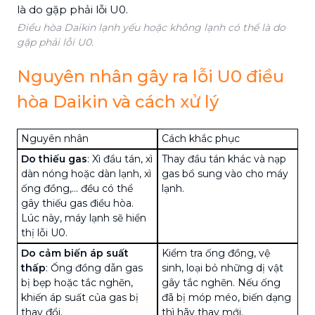
Điều hòa Daikin lạnh yếu hoặc không lạnh có thể là do
gặp phải lỗi U0.
Nguyên nhân gây ra lỗi U0 điều
hòa Daikin và cách xử lý
Nguyên nhân
Cách khắc phục
Do thiếu gas
: Xì đầu tán, xì
Thay đầu tán khác và nạp
dàn nóng
hoặc
dàn lạnh
, xì
gas bổ sung vào cho máy
ống đồng
,... đều có thể
lạnh.
gây thiếu gas điều hòa.
Lúc này, máy lạnh sẽ hiển
thị lỗi U0.
Do cảm biến áp suất
Kiểm tra ống đồng, vệ
thấp
: Ống đồng dẫn gas
sinh, loại bỏ những dị vật
bị bẹp hoặc tắc nghẽn,
gây tắc nghẽn. Nếu ống
khiến áp suất của gas bị
đã bị móp méo, biến dạng
thay đổi.
thì hãy thay mới.