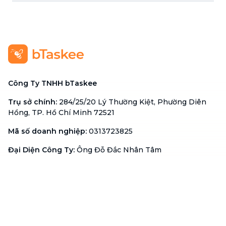
Công Ty TNHH bTaskee
Trụ sở chính
:
284/25/20 Lý Thường Kiệt, Phường Diên
Hồng, TP. Hồ Chí Minh 72521
Mã số doanh nghiệp
:
0313723825
Đại Diện Công Ty
:
Ông Đỗ Đắc Nhân Tâm
Chức vụ
:
Giám Đốc
Hotline
:
1900 636 736
Hỗ trợ khách hàng
:
support@btaskee.com
Hỗ trợ doanh nghiệp
:
btaskee4biz.vn@btaskee.com