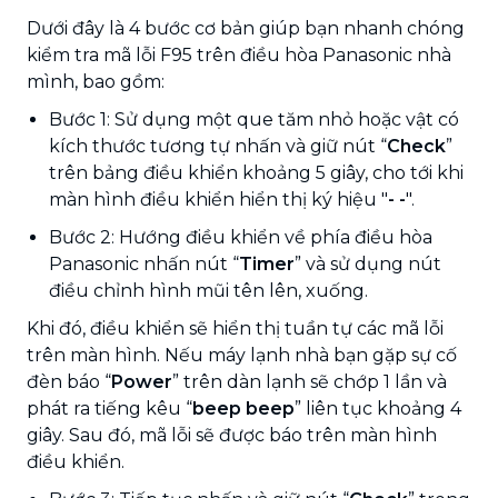
Dưới đây là 4 bước cơ bản giúp bạn nhanh chóng
kiểm tra mã lỗi F95 trên điều hòa Panasonic nhà
mình, bao gồm:
Bước 1: Sử dụng một que tăm nhỏ hoặc vật có
kích thước tương tự nhấn và giữ nút “
Check
”
trên bảng điều khiển khoảng 5 giây, cho tới khi
màn hình điều khiển hiển thị ký hiệu "
- -
".
Bước 2: Hướng điều khiển về phía điều hòa
Panasonic nhấn nút “
Timer
” và sử dụng nút
điều chỉnh hình mũi tên lên, xuống.
Khi đó, điều khiển sẽ hiển thị tuần tự các mã lỗi
trên màn hình. Nếu máy lạnh nhà bạn gặp sự cố
đèn báo “
Power
” trên dàn lạnh sẽ chớp 1 lần và
phát ra tiếng kêu “
beep beep
” liên tục khoảng 4
giây. Sau đó, mã lỗi sẽ được báo trên màn hình
điều khiển.