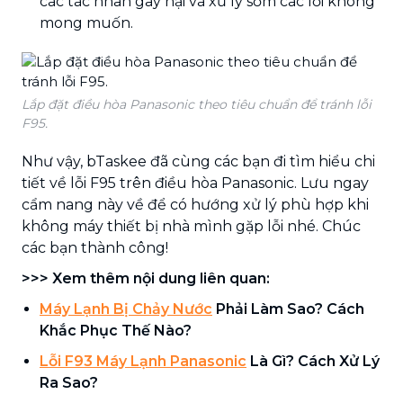
các tác nhân gây hại và xử lý sớm các lỗi không
mong muốn.
Lắp đặt điều hòa Panasonic theo tiêu chuẩn để tránh lỗi
F95.
Như vậy, bTaskee đã cùng các bạn đi tìm hiểu chi
tiết về lỗi F95 trên điều hòa Panasonic. Lưu ngay
cẩm nang này về để có hướng xử lý phù hợp khi
không máy thiết bị nhà mình gặp lỗi nhé. Chúc
các bạn thành công!
>>> Xem thêm nội dung liên quan:
Máy Lạnh Bị Chảy Nước
Phải Làm Sao? Cách
Khắc Phục Thế Nào?
Lỗi F93 Máy Lạnh Panasonic
Là Gì? Cách Xử Lý
Ra Sao?