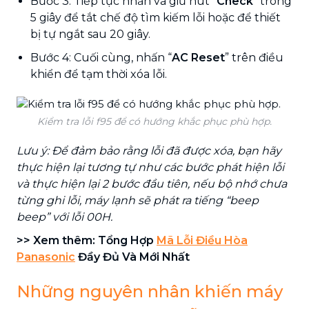
Bước 3: Tiếp tục nhấn và giữ nút “
Check
” trong
5 giây để tắt chế độ tìm kiếm lỗi hoặc để thiết
bị tự ngắt sau 20 giây.
Bước 4: Cuối cùng, nhấn “
AC Reset
” trên điều
khiển để tạm thời xóa lỗi.
Kiểm tra lỗi f95 để có hướng khắc phục phù hợp.
Lưu ý: Để đảm bảo rằng lỗi đã được xóa, bạn hãy
thực hiện lại tương tự như các bước phát hiện lỗi
và thực hiện lại 2 bước đầu tiên, nếu bộ nhớ chưa
từng ghi lỗi, máy lạnh sẽ phát ra tiếng “beep
beep” với lỗi 00H.
>> Xem thêm:
Tổng Hợp
Mã Lỗi Điều Hòa
Panasonic
Đầy Đủ Và Mới Nhất
Những nguyên nhân khiến máy