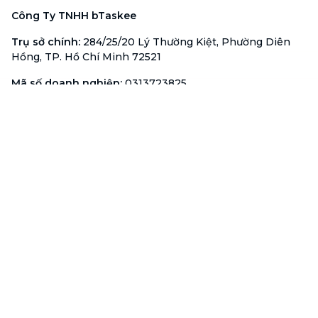
Công Ty TNHH bTaskee
Trụ sở chính
:
284/25/20 Lý Thường Kiệt, Phường Diên
Hồng, TP. Hồ Chí Minh 72521
Mã số doanh nghiệp
:
0313723825
Đại Diện Công Ty
:
Ông Đỗ Đắc Nhân Tâm
Chức vụ
:
Giám Đốc
Hotline
:
1900 636 736
Hỗ trợ khách hàng
:
support@btaskee.com
Hỗ trợ doanh nghiệp
:
btaskee4biz.vn@btaskee.com
Việt Nam
Hỗ trợ
Liên hệ
Khiếu nại