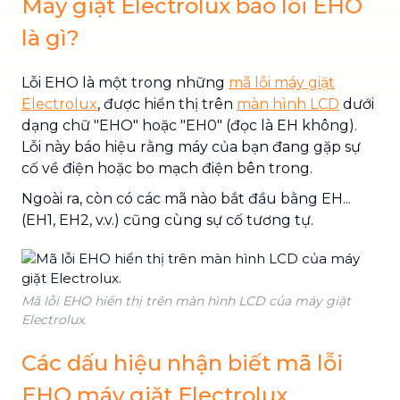
Máy giặt Electrolux báo lỗi EHO
là gì?
Lỗi EHO là một trong những
mã lỗi máy giặt
Electrolux
, được hiển thị trên
màn hình LCD
dưới
dạng chữ "EHO" hoặc "EH0" (đọc là EH không).
Lỗi này báo hiệu rằng máy của bạn đang gặp sự
cố về điện hoặc bo mạch điện bên trong.
Ngoài ra, còn có các mã nào bắt đầu bằng EH...
(EH1, EH2, v.v.) cũng cùng sự cố tương tự.
Mã lỗi EHO hiển thị trên màn hình LCD của máy giặt
Electrolux.
Các dấu hiệu nhận biết mã lỗi
EHO máy giặt Electrolux