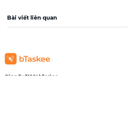
Bài viết liên quan
Công Ty TNHH bTaskee
Trụ sở chính
:
284/25/20 Lý Thường Kiệt, Phường Diên
Hồng, TP. Hồ Chí Minh 72521
Mã số doanh nghiệp
:
0313723825
Đại Diện Công Ty
:
Ông Đỗ Đắc Nhân Tâm
Chức vụ
:
Giám Đốc