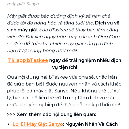
máy giặt Sanyo.
Máy giặt được bảo dưỡng định kỳ sẽ hạn chế
được tối đa hỏng hóc và tăng tuổi thọ.
Dịch vụ vệ
sinh máy giặt
của bTaskee sẽ thay bạn làm công
việc đó. Đặt lịch ngay hôm nay, các anh Ong Cam
sẽ đến để “bảo trì” chiếc máy giặt của gia đình
bạn được sáng bóng như mới!
Tải app bTaskee
ngay để trải nghiệm nhiều dịch
vụ tiện ích!
Qua nội dung mà bTaskee vừa chia sẻ, chắc hẳn
đã giúp bạn biết được nguyên nhân và cách khắc
phục lỗi ed máy giặt Sanyo. Nếu không thể tự xử
lý, bạn có thể liên hệ với trung tâm dịch vụ sửa
chữa chuyên nghiệp để được hỗ trợ kịp thời nhé!
>>> Xem thêm các nội dung liên quan:
Lỗi E1 Máy Giặt Sanyo
: Nguyên Nhân Và Cách