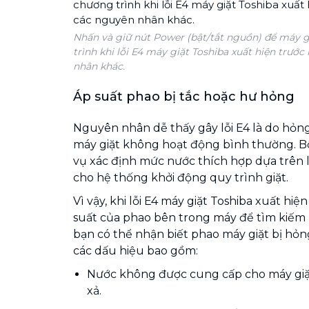
Nhấn và giữ nút Power (bật/tắt nguồn) để máy gi
trình khi lỗi E4 máy giặt Toshiba xuất hiện trước
nhân khác.
Áp suất phao bị tắc hoặc hư hỏng
Nguyên nhân dễ thấy gây lỗi E4 là do hỏn
máy giặt không hoạt động bình thường. B
vụ xác định mức nước thích hợp dựa trên
cho hệ thống khởi động quy trình giặt.
Vì vậy, khi lỗi E4 máy giặt Toshiba xuất hiệ
suất của phao bên trong máy để tìm kiếm
bạn có thể nhận biết phao máy giặt bị hỏ
các dấu hiệu bao gồm:
Nước không được cung cấp cho máy giặt 
xả.