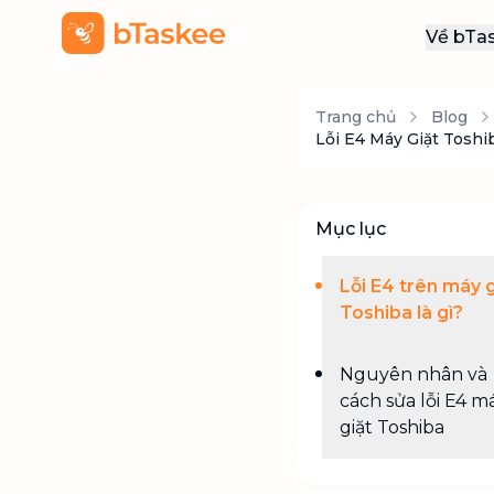
Về bTa
Giới
Trang chủ
Blog
Thôn
Lỗi E4 Máy Giặt Toshi
Khu
Tuy
Mục lục
Liên
Lỗi E4 trên máy g
Toshiba là gì?
Nguyên nhân và
cách sửa lỗi E4 m
giặt Toshiba