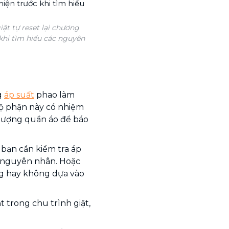
ặt tự reset lại chương
 khi tìm hiểu các nguyên
g
áp suất
phao làm
ộ phận này có nhiệm
 lượng quần áo để báo
n bạn cần kiểm tra áp
 nguyên nhân. Hoặc
ng hay không dựa vào
trong chu trình giặt,