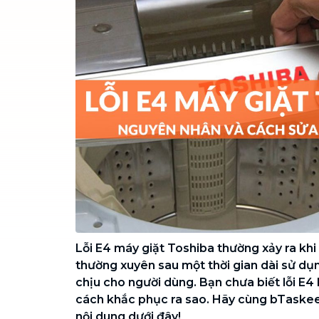
Chuyển nhà trọn gói, không lo dọn
dẹp nơi đi nơi đến
Vệ sinh công nghiệp
NEW
Vệ sinh chuyên nghiệp cho văn
phòng, nhà xưởng, công trình lớn
Lỗi E4 máy giặt Toshiba thường xảy ra kh
thường xuyên sau một thời gian dài sử dụ
chịu cho người dùng. Bạn chưa biết lỗi E4 
cách khắc phục ra sao. Hãy cùng bTaske
nội dung dưới đây!