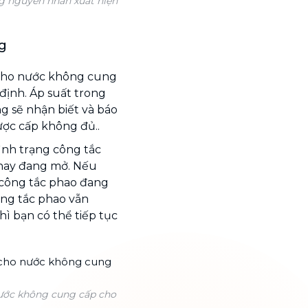
g nguyên nhân xuất hiện
g
cho nước không cung
 định. Áp suất trong
 sẽ nhận biết và báo
ược cấp không đủ..
ình trạng công tắc
 hay đang mở. Nếu
 công tắc phao đang
ông tắc phao vẫn
hì bạn có thể tiếp tục
ước không cung cấp cho