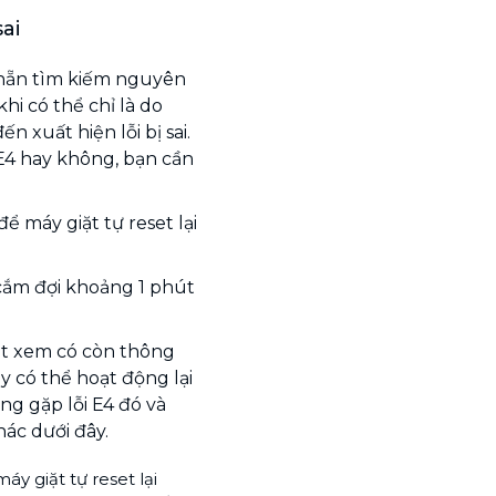
ai
n hẵn tìm kiếm nguyên
hi có thể chỉ là do
n xuất hiện lỗi bị sai.
 E4 hay không, bạn cần
ể máy giặt tự reset lại
cắm đợi khoảng 1 phút
iặt xem có còn thông
y có thể hoạt động lại
ng gặp lỗi E4 đó và
ác dưới đây.