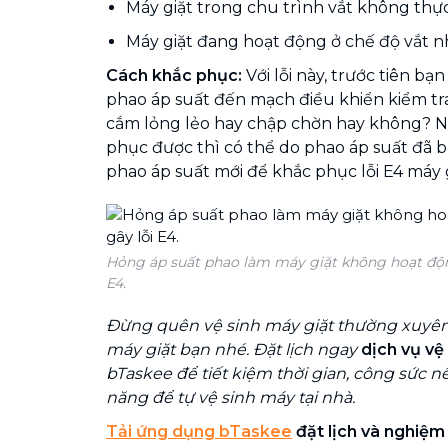
Máy giặt trong chu trình vắt không thực
Máy giặt đang hoạt động ở chế độ vắt n
Cách khắc phục:
Với lỗi này, trước tiên bạ
phao áp suất đến mạch điều khiển kiểm tr
cắm lỏng lẻo hay chập chờn hay không? 
phục được thì có thể do phao áp suất đã bị
phao áp suất mới để khắc phục lỗi E4 máy g
Hỏng áp suất phao làm máy giặt không hoạt độn
E4.
Đừng quên vệ sinh máy giặt thường xuyên 
máy giặt bạn nhé. Đặt lịch ngay
dịch vụ vệ
bTaskee để tiết kiệm thời gian, công sức 
năng để tự vệ sinh máy tại nhà.
Tải ứng dụng bTaskee
đặt lịch và nghiệm