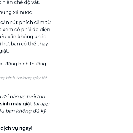
 hiện chế độ vắt.
hưng xả nước.
n cần
rút phích cắm từ
a xem có phải do điện
Nếu vẫn không khắc
 hư, bạn có thể thay
iặt.
g bình thường gây lỗi
để bảo vệ tuổi thọ
 sinh máy giặt
tại app
nếu bạn không đủ kỹ
 dịch vụ ngay!