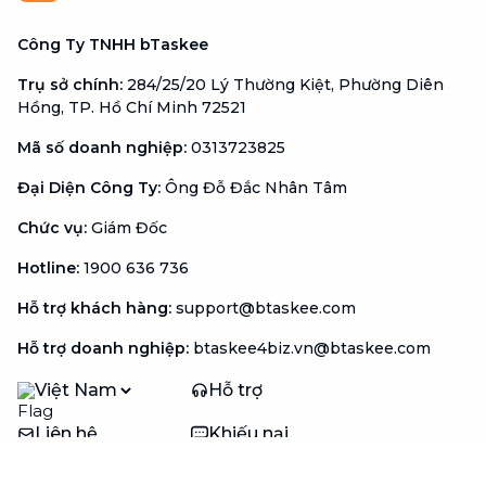
Công Ty TNHH bTaskee
Trụ sở chính
:
284/25/20 Lý Thường Kiệt, Phường Diên
Hồng, TP. Hồ Chí Minh 72521
Mã số doanh nghiệp
:
0313723825
Đại Diện Công Ty
:
Ông Đỗ Đắc Nhân Tâm
Chức vụ
:
Giám Đốc
Hotline
:
1900 636 736
Hỗ trợ khách hàng
:
support@btaskee.com
Hỗ trợ doanh nghiệp
:
btaskee4biz.vn@btaskee.com
Việt Nam
Hỗ trợ
Liên hệ
Khiếu nại