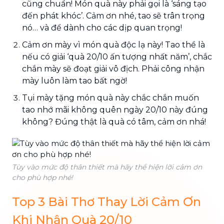
cũng chuẩn! Món quà này phải gọi là ‘sáng tạo
đến phát khóc’. Cảm ơn nhé, tao sẽ trân trọng
nó… và để dành cho các dịp quan trọng!
Cảm ơn mày vì món quà độc lạ này! Tao thề là
nếu có giải ‘quà 20/10 ấn tượng nhất năm’, chắc
chắn mày sẽ đoạt giải vô địch. Phải công nhận
mày luôn làm tao bất ngờ!
Tụi mày tặng món quà này chắc chắn muốn
tao nhớ mãi không quên ngày 20/10 này đúng
không? Đúng thật là quà có tâm, cảm ơn nhá!
Tùy vào mức độ thân thiết mà hãy thể hiện lời cảm ơn
cho phù hợp nhé!
Top 3 Bài Thơ Thay Lời Cảm Ơn
Khi Nhận Quà 20/10