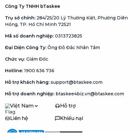
Công Ty TNHH bTaskee
Trụ sở chính
:
284/25/20 Lý Thường Kiệt, Phường Diên
Hồng, TP. Hồ Chí Minh 72521
Mã số doanh nghiệp
:
0313723825
Đại Diện Công Ty
:
Ông Đỗ Đắc Nhân Tâm
Chức vụ
:
Giám Đốc
Hotline
:
1900 636 736
Hỗ trợ khách hàng
:
support@btaskee.com
Hỗ trợ doanh nghiệp
:
btaskee4biz.vn@btaskee.com
Việt Nam
Hỗ trợ
Liên hệ
Khiếu nại