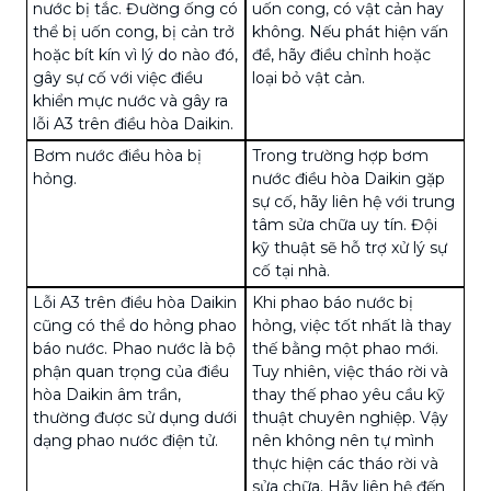
nước bị tắc. Đường ống có
uốn cong, có vật cản hay
thể bị uốn cong, bị cản trở
không. Nếu phát hiện vấn
hoặc bít kín vì lý do nào đó,
đề, hãy điều chỉnh hoặc
gây sự cố với việc điều
loại bỏ vật cản.
khiển mực nước và gây ra
lỗi A3 trên điều hòa Daikin.
Bơm nước điều hòa bị
Trong trường hợp bơm
hỏng.
nước điều hòa Daikin gặp
sự cố, hãy liên hệ với trung
tâm sửa chữa uy tín. Đội
kỹ thuật sẽ hỗ trợ xử lý sự
cố tại nhà.
Lỗi A3 trên điều hòa Daikin
Khi phao báo nước bị
cũng có thể do hỏng phao
hỏng, việc tốt nhất là thay
báo nước. Phao nước là bộ
thế bằng một phao mới.
phận quan trọng của điều
Tuy nhiên, việc tháo rời và
hòa Daikin âm trần,
thay thế phao yêu cầu kỹ
thường được sử dụng dưới
thuật chuyên nghiệp. Vậy
dạng phao nước điện tử.
nên không nên tự mình
thực hiện các tháo rời và
sửa chữa. Hãy liên hệ đến