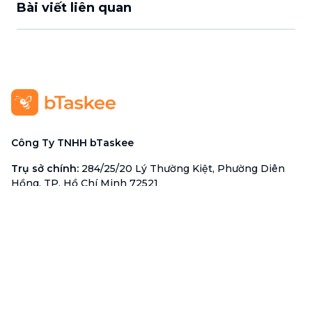
Bài viết liên quan
Công Ty TNHH bTaskee
Trụ sở chính
:
284/25/20 Lý Thường Kiệt, Phường Diên
Hồng, TP. Hồ Chí Minh 72521
Mã số doanh nghiệp
:
0313723825
Đại Diện Công Ty
:
Ông Đỗ Đắc Nhân Tâm
Chức vụ
:
Giám Đốc
Hotline
:
1900 636 736