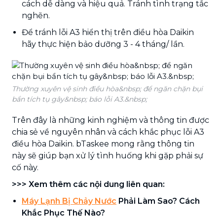
cách dễ dàng và hiệu quả. Tránh tình trạng tắc
nghẽn.
Để tránh lỗi A3 hiển thị trên điều hòa Daikin
hãy thực hiện bảo dưỡng 3 - 4 tháng/ lần.
Thường xuyên vệ sinh điều hòa&nbsp; để ngăn chặn bụi
bẩn tích tụ gây&nbsp; báo lỗi A3.&nbsp;
Trên đây là những kinh nghiệm và thông tin được
chia sẻ về nguyên nhân và cách khắc phục lỗi A3
điều hòa Daikin. bTaskee mong rằng thông tin
này sẽ giúp bạn xử lý tình huống khi gặp phải sự
cố này.
>>> Xem thêm các nội dung liên quan:
Máy Lạnh Bị Chảy Nước
Phải Làm Sao? Cách
Khắc Phục Thế Nào?