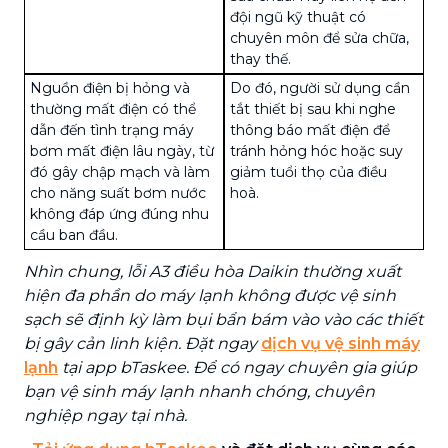
đội ngũ kỹ thuật có
chuyên môn để sửa chữa,
thay thế.
Nguồn điện bị hỏng và
Do đó, người sử dụng cần
thường mất điện có thể
tắt thiết bị sau khi nghe
dẫn đến tình trạng máy
thông báo mất điện để
bơm mất điện lâu ngày, từ
tránh hỏng hóc hoặc suy
đó gây chập mạch và làm
giảm
tuổi thọ của điều
cho năng suất bơm nước
hoà
.
không đáp ứng đúng nhu
cầu ban đầu.
Nhìn chung, lỗi A3 điều hòa Daikin thường xuất
hiện đa phần do máy lạnh không được vệ sinh
sạch sẽ định kỳ làm bụi bẩn bám vào vào các thiết
bị gây cản linh kiện. Đặt ngay
dịch vụ vệ sinh máy
lạnh
tại app bTaskee. Để có ngay chuyên gia giúp
bạn vệ sinh máy lạnh nhanh chóng, chuyên
nghiệp ngay tại nhà.