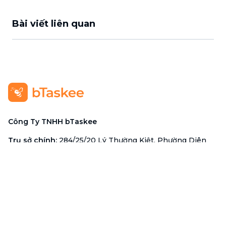
Bài viết liên quan
Công Ty TNHH bTaskee
Trụ sở chính
:
284/25/20 Lý Thường Kiệt, Phường Diên
Hồng, TP. Hồ Chí Minh 72521
Mã số doanh nghiệp
:
0313723825
Đại Diện Công Ty
:
Ông Đỗ Đắc Nhân Tâm
Chức vụ
:
Giám Đốc
Hotline
:
1900 636 736