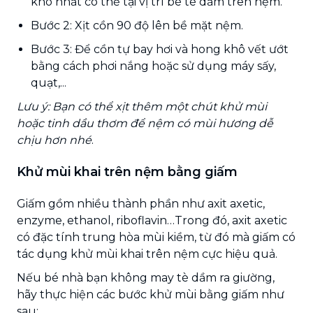
khô nhất có thể tại vị trí bé tè dầm trên nệm.
Bước 2: Xịt cồn 90 độ lên bề mặt nệm.
Bước 3: Để cồn tự bay hơi và hong khô vết ướt
bằng cách phơi nắng hoặc sử dụng máy sấy,
quạt,...
Lưu ý: Bạn có thể xịt thêm một chút khử mùi
hoặc tinh dầu thơm để nệm có mùi hương dễ
chịu hơn nhé
.
Khử mùi khai trên nệm bằng giấm
Giấm gồm nhiều thành phần như axit axetic,
enzyme, ethanol, riboflavin…Trong đó, axit axetic
có đặc tính trung hòa mùi kiềm, từ đó mà giấm có
tác dụng khử mùi khai trên nệm cực hiệu quả.
Nếu bé nhà bạn không may tè dầm ra giường,
hãy thực hiện các bước khử mùi bằng giấm như
sau: