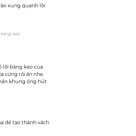
vào xung quanh lõi
 băng keo
 lõi băng keo của
a cứng rồi ấn nhẹ.
phần khung ống hút
ại để tạo thành vách