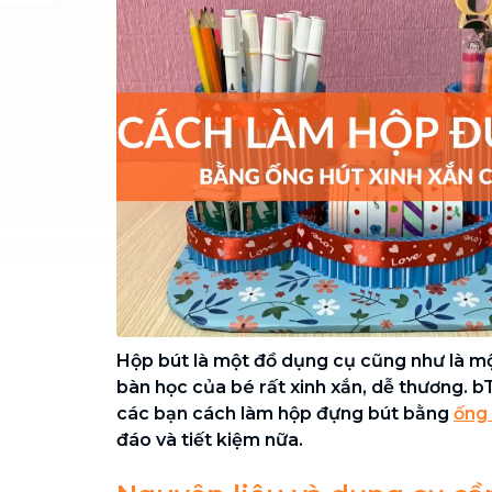
Chuyển nhà trọn gói, không lo dọn
dẹp nơi đi nơi đến
Vệ sinh công nghiệp
NEW
Vệ sinh chuyên nghiệp cho văn
phòng, nhà xưởng, công trình lớn
Hộp bút là một đồ dụng cụ cũng như là mộ
bàn học của bé rất xinh xắn, dễ thương. b
các bạn cách làm hộp đựng bút bằng
ống
đáo và tiết kiệm nữa.