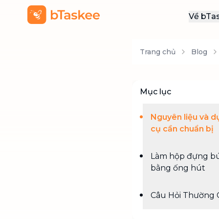
Về bTa
Giới
Trang chủ
Blog
Thôn
Khu
Tuy
Mục lục
Liên
Nguyên liệu và d
cụ cần chuẩn bị
Làm hộp đựng b
bằng ống hút
Câu Hỏi Thường 