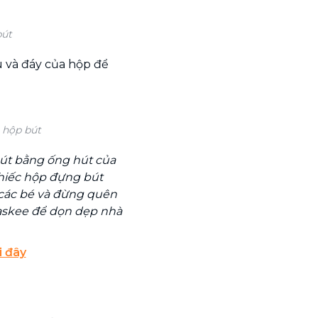
bút
 và đáy của hộp để
 hộp bút
bút bằng ống hút của
chiếc hộp đựng bút
a các bé và đừng quên
skee để dọn dẹp nhà
i đây