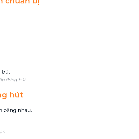
n chuẩn bị
hộp đựng bút
ng hút
ạn bằng nhau.
oạn