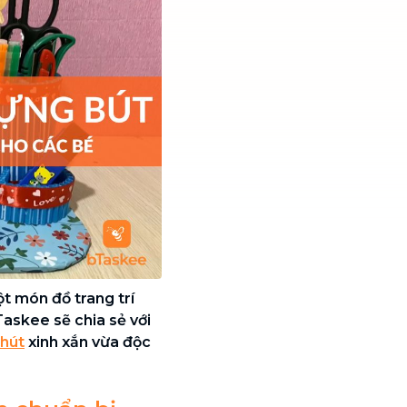
t món đồ trang trí
Taskee sẽ chia sẻ với
 hút
xinh xắn vừa độc