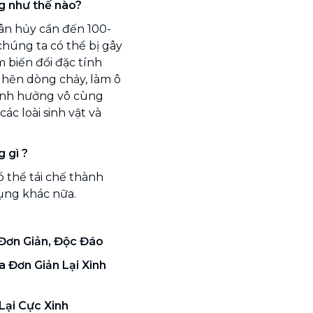
g như thế nào?
ân hủy cần đến 100-
húng ta có thể bị gây
m biến đổi đặc tính
nghẽn dòng chảy, làm ô
ảnh hưởng vô cùng
c loài sinh vật và
 gì ?
 thể tái chế thành
dụng khác nữa.
Đơn Giản, Độc Đáo
 Đơn Giản Lại Xinh
Lại Cực Xinh