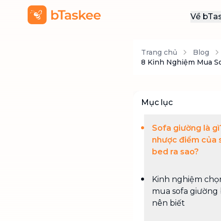
Về bTa
Giới
Trang chủ
Blog
Thôn
8 Kinh Nghiệm Mua So
Khu
Tuy
Mục lục
Liên
Sofa giường là g
nhược điểm của 
bed ra sao?
Kinh nghiệm chọ
mua sofa giường
nên biết