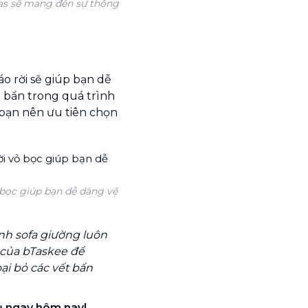
vas sẽ mang đến sự thông
o rời sẽ giúp bạn dễ
t bẩn trong quá trình
 bạn nên ưu tiên chọn
 bọc giúp bạn dễ dàng vệ
nh sofa giường luôn
của bTaskee để
ại bỏ các vết bẩn
vụ ngay hôm nay!