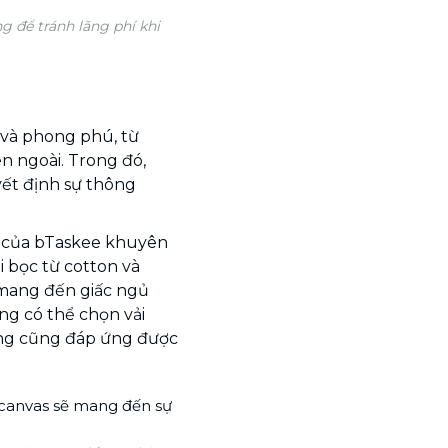
 để tránh lãng phí khi
g và phong phú, từ
n ngoài. Trong đó,
uyết định sự thông
g của bTaskee khuyên
 bọc từ cotton và
mang đến giấc ngủ
ũng có thể chọn vải
húng cũng đáp ứng được