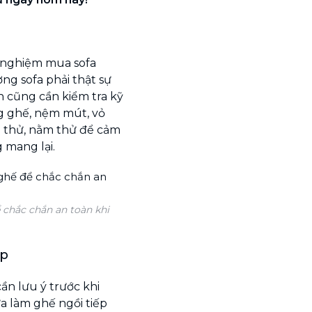
h nghiệm mua sofa
ng sofa phải thật sự
n cũng cần kiểm tra kỹ
g ghế, nệm mút, vỏ
ồi thử, nằm thử để cảm
 mang lại.
 chắc chắn an toàn khi
ợp
ần lưu ý trước khi
a làm ghế ngồi tiếp