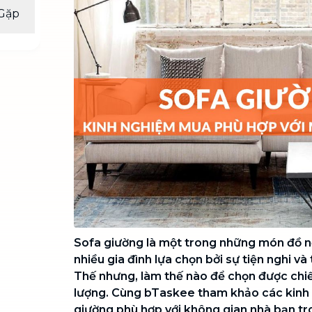
Chuyển nhà trọn gói, không lo dọn
Gặp
dẹp nơi đi nơi đến
Vệ sinh công nghiệp
NEW
Vệ sinh chuyên nghiệp cho văn
phòng, nhà xưởng, công trình lớn
Sofa giường là một trong những món đồ n
nhiều gia đình lựa chọn bởi sự tiện nghi và
Thế nhưng, làm thế nào để chọn được chi
lượng. Cùng bTaskee tham khảo các kinh
giường phù hợp với không gian nhà bạn tro