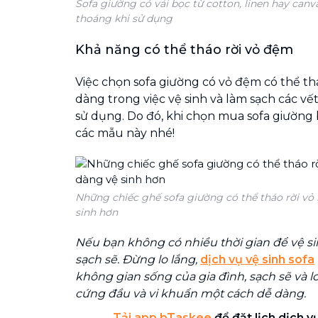
Sofa giường có vải bọc từ cotton, linen hay can
thoáng khi sử dụng
Khả năng có thể tháo rời vỏ đệm
Việc chọn sofa giường có vỏ đệm có thể thá
dàng trong việc vệ sinh và làm sạch các vế
sử dụng. Do đó, khi chọn mua sofa giường
các mẫu này nhé!
Những chiếc ghế sofa giường có thể tháo rời vỏ
sinh hơn
Nếu bạn không có nhiều thời gian để vệ si
sạch sẽ. Đừng lo lắng,
dịch vụ vệ sinh sofa
không gian sống của gia đình, sạch sẽ và lo
cứng đầu và vi khuẩn một cách dễ dàng.
Tải app bTaskee
để đặt lịch dịch 