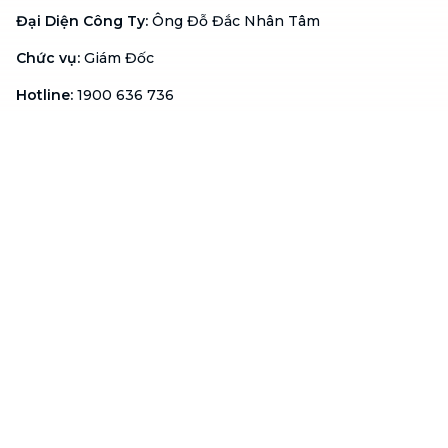
Đại Diện Công Ty
:
Ông Đỗ Đắc Nhân Tâm
Chức vụ
:
Giám Đốc
Hotline
:
1900 636 736
Hỗ trợ khách hàng
:
support@btaskee.com
Hỗ trợ doanh nghiệp
:
btaskee4biz.vn@btaskee.com
Việt Nam
Hỗ trợ
Liên hệ
Khiếu nại
Công ty
Về bTaskee
Liên hệ