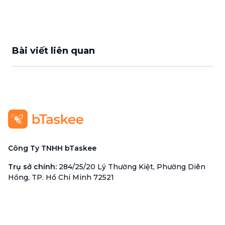
Bài viết liên quan
Công Ty TNHH bTaskee
Trụ sở chính
:
284/25/20 Lý Thường Kiệt, Phường Diên
Hồng, TP. Hồ Chí Minh 72521
Mã số doanh nghiệp
:
0313723825
Đại Diện Công Ty
:
Ông Đỗ Đắc Nhân Tâm