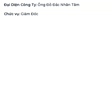
Đại Diện Công Ty
:
Ông Đỗ Đắc Nhân Tâm
Chức vụ
:
Giám Đốc
Hotline
:
1900 636 736
Hỗ trợ khách hàng
:
support@btaskee.com
Hỗ trợ doanh nghiệp
:
btaskee4biz.vn@btaskee.com
Việt Nam
Hỗ trợ
Liên hệ
Khiếu nại
Công ty
Về bTaskee
Liên hệ