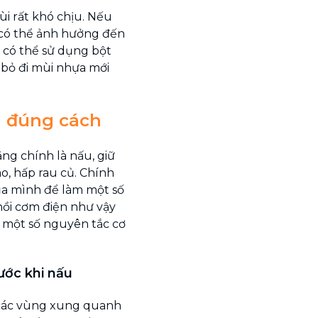
i rất khó chịu. Nếu
 có thể ảnh hưởng đến
n có thể sử dụng bột
i bỏ đi mùi nhựa mới
n đúng cách
ng chính là nấu, giữ
, hấp rau củ. Chính
ủa mình để làm một số
nồi cơm điện như vậy
ý một số nguyên tắc cơ
ước khi nấu
 các vùng xung quanh