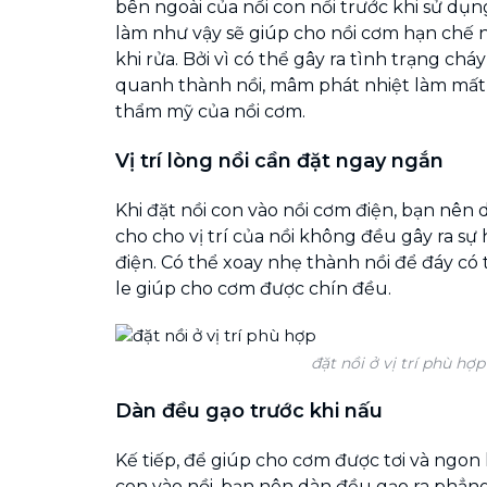
bên ngoài của nồi con nồi trước khi sử dụ
làm như vậy sẽ giúp cho nồi cơm hạn chế 
khi rửa. Bởi vì có thể gây ra tình trạng ch
quanh thành nồi, mâm phát nhiệt làm mất 
thẩm mỹ của nồi cơm.
Vị trí lòng nồi cần đặt ngay ngắn
Khi đặt nồi con vào nồi cơm điện, bạn nên 
cho cho vị trí của nồi không đều gây ra sự 
điện. Có thể xoay nhẹ thành nồi để đáy có
le giúp cho cơm được chín đều.
đặt nồi ở vị trí phù hợp
Dàn đều gạo trước khi nấu
Kế tiếp, để giúp cho cơm được tơi và ngon 
con vào nồi, bạn nên dàn đều gạo ra phẳn