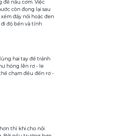
ng để nấu cơm. Việc
nước còn đọng lại sau
áy xém đáy nồi hoặc đen
đi độ bền và tính
dùng hai tay để tránh
hư hỏng lên rơ - le
 thể chạm đều đến rơ -
hơn thì khi cho nồi
g. Bởi nếu trường hợp