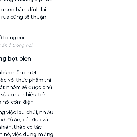
m còn bám dính lại
i rửa cũng sẽ thuận
ăn ở trong nồi.
ng bọt biển
nhôm dẫn nhiệt
iếp với thực phẩm thì
p lót nhôm sẽ được phủ
 sử dụng nhiều trên
 nồi cơm điện.
g việc lau chùi, nhiều
bộ đồ ăn, bát đũa và
nhiên, thép có tác
n nó, việc dùng miếng