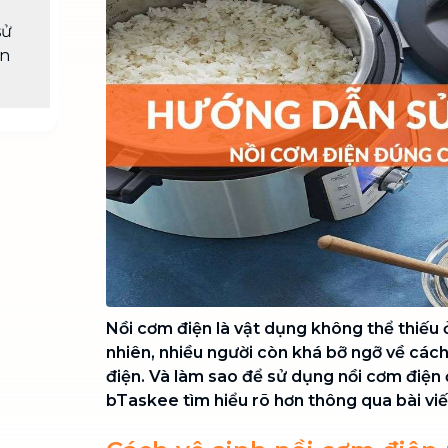
Chuyển nhà trọn gói, không lo dọn
sử
dẹp nơi đi nơi đến
ện
Vệ sinh công nghiệp
NEW
Vệ sinh chuyên nghiệp cho văn
phòng, nhà xưởng, công trình lớn
Nồi cơm điện là vật dụng không thể thiếu ở
nhiên, nhiều người còn khá bỡ ngỡ về các
điện. Và làm sao để sử dụng nồi cơm điện
bTaskee tìm hiểu rõ hơn thông qua bài viế