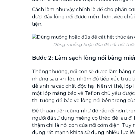
Cách làm như vậy chính là để cho phần cơ
dưới đáy lòng nồi được mềm hơn, việc chù
tiện.
Dùng muỗng hoặc đũa để cất hết thức 
Bước 2: Làm sạch lòng nồi bằng miế
Thông thường, nồi con sẽ được làm bằng 
nhưng sau khi lớp nhôm đó tiếp xúc trực t
dễ sinh ra các chất độc hại. Nên vì thế, lớ
một lớp màng bảo vệ Teflon chủ yếu được
thị tường để bảo vệ lòng nồi bên trong của
Để thuận tiện cũng như đỡ rắc rối hơn tron
người đã sử dụng miếng cọ thép để lau đi 
thậm chí là nồi con của nồi cơm điện. Tuy 
dụng rất mạnh khi ta sử dụng nhiều lực lê