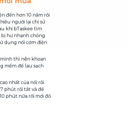
 mới mua
ện đến hơn 10 năm rồi
iều người lại chỉ sử
Sau khi bTaskee tìm
n bị hư nhanh chóng
 sử dụng nồi cơm điện
h mình thì nên khoan
ng mềm để lau sạch
ao nhất của nồi rồi
 phút rồi tắt và để
10 phút nữa rồi mới đổ