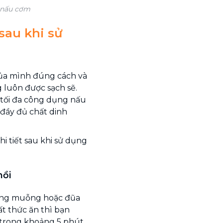
i nấu cơm
sau khi sử
của mình đúng cách và
 luôn được sạch sẽ.
 tối đa công dụng nấu
đầy đủ chất dinh
i tiết sau khi sử dụng
nồi
dùng muỗng hoặc đũa
cất thức ăn thì bạn
trong khoảng 5 phút.