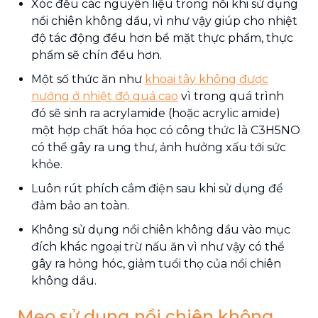
Xóc đều các nguyên liệu trong nồi khi sử dụng
nồi chiên không dầu, vì như vậy giúp cho nhiệt
độ tác động đều hơn bề mặt thực phẩm, thực
phẩm sẽ chín đều hơn.
Một số thức ăn như
khoai tây không được
nướng ở nhiệt độ quá cao
vì trong quá trình
đó sẽ sinh ra acrylamide (hoặc acrylic amide)
một hợp chất hóa học có công thức là C3H5NO
có thể gây ra ung thư, ảnh hưởng xấu tới sức
khỏe.
Luôn rút phích cắm điện sau khi sử dụng để
đảm bảo an toàn.
Không sử dụng nồi chiên không dầu vào mục
đích khác ngoại trừ nấu ăn vì như vậy có thể
gây ra hỏng hóc, giảm tuổi thọ của nồi chiên
không dầu.
Mẹo sử dụng nồi chiên không