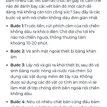
bám nhiều các vết bẩn do thức ăn gây ra. Làm thế
nào để đánh bay các vết bẩn đó một cách dễ
dàng mà không cần tốn công sức? Sau đây là các
bước vệ sinh nồi chiên không dầu đơn giản nhất.
Bước 1:
Trước tiên, rút phích cắm của nồi chiên
không dầu ra khỏi ổ điện. Chờ đợi cho tới khi
nào nồi chiên nguội, thông thường tầm
khoảng 10-20 phút.
Bước 2:
Vệ sinh mặt ngoài thiết bị bằng khăn
ẩm
Bước 3:
Lấy nồi và giỏ ra khỏi thiết bị, sau đó vệ
sinh bằng nước nóng và nước rửa chén. Sử
dụng các vật dụng mềm để tẩy rửa. Không
được sử dụng các đồ vật có tính ăn mòn vì sẽ
làm mất đi lớp chống dính bên ngoài nồi chiên
không dầu.
Bước 4:
Nếu có nhiều chất bẩn cứng đầu bám