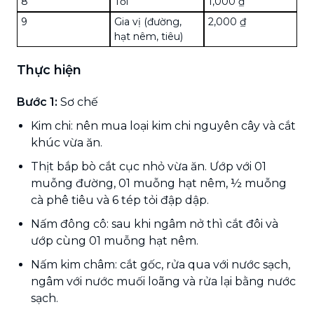
8
Tỏi
1,000 ₫
9
Gia vị (đường,
2,000 ₫
hạt nêm, tiêu)
Thực hiện
Bước 1:
Sơ chế
Kim chi: nên mua loại kim chi nguyên cây và cắt
khúc vừa ăn.
Thịt bắp bò cắt cục nhỏ vừa ăn. Ướp với 01
muỗng đường, 01 muỗng hạt nêm, ½ muỗng
cà phê tiêu và 6 tép tỏi đập dập.
Nấm đông cô: sau khi ngâm nở thì cắt đôi và
ướp cùng 01 muỗng hạt nêm.
Nấm kim châm: cắt gốc, rửa qua với nước sạch,
ngâm với nước muối loãng và rửa lại bằng nước
sạch.