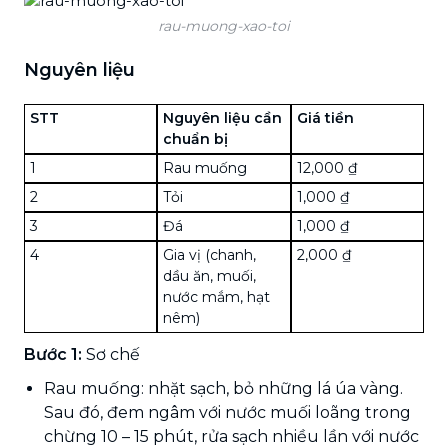
rau-muong-xao-toi
Nguyên liệu
STT
Nguyên liệu cần
Giá tiền
chuẩn bị
1
Rau muống
12,000 ₫
2
Tỏi
1,000 ₫
3
Đá
1,000 ₫
4
Gia vị (chanh,
2,000 ₫
dầu ăn, muối,
nước mắm, hạt
nêm)
Bước 1:
Sơ chế
Rau muống: nhặt sạch, bỏ những lá úa vàng.
Sau đó, đem ngâm với nước muối loãng trong
chừng 10 – 15 phút, rửa sạch nhiều lần với nước