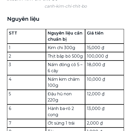
canh-kim-chi-thit-bo
Nguyên liệu
STT
Nguyên liệu cần
Giá tiền
chuẩn bị
1
Kim chi 300g
15,000 ₫
2
Thịt bắp bò 500g
100,000 ₫
3
Nấm đông cô 5 –
18,000 ₫
6 cây
4
Nấm kim châm
10,000 ₫
100g
5
Đậu hũ non
12,000 ₫
220g
6
Hành ba-rô 2
13,000 ₫
cọng
7
Ớt sừng 1 trái
2,000 ₫