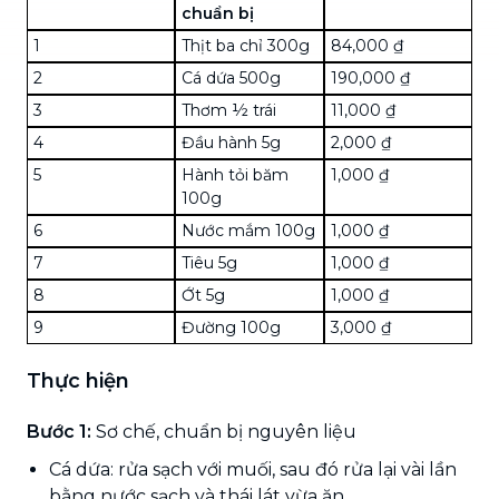
chuẩn bị
1
Thịt ba chỉ 300g
84,000 ₫
2
Cá dứa 500g
190,000 ₫
3
Thơm ½ trái
11,000 ₫
4
Đầu hành 5g
2,000 ₫
5
Hành tỏi băm
1,000 ₫
100g
6
Nước mắm 100g
1,000 ₫
7
Tiêu 5g
1,000 ₫
8
Ớt 5g
1,000 ₫
9
Đường 100g
3,000 ₫
Thực hiện
Bước 1:
Sơ chế, chuẩn bị nguyên liệu
Cá dứa: rửa sạch với muối, sau đó rửa lại vài lần
bằng nước sạch và thái lát vừa ăn.