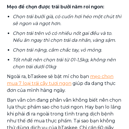
Mẹo để chọn được trái bưởi năm roi ngon:
Chọn trái bưởi già, có cuốn hơi héo một chút thì
sẽ ngon và ngọt hơn.
Chọn trái trên vỏ có nhiều nốt gai đều và to.
Nếu ăn ngay thì chọn trái da nhăn, vàng sậm.
Chọn trái nặng, cầm chắc tay, vỏ mỏng.
Tốt nhất nên chọn trái từ 01-1,5kg, không nên
chọn trái dưới 01kg
Ngoài ra, bTaskee sẽ bật mí cho bạn
mẹo chọn
mua 7 loại trái cây tươi ngon
giúp đa dạng thực
đơn của mình hàng ngày.
Bạn vẫn còn đang phân vân không biết nên chọn
lựa thực phẩm sao cho tươi ngon. Hay bạn lo lắng
khi phải đi ra ngoài trong tình trạng dịch bệnh
như thế để mua thực phẩm. Tại sao bạn không
thử dùng dịch vụ của bTaskee. Chỉ cần 60 giây