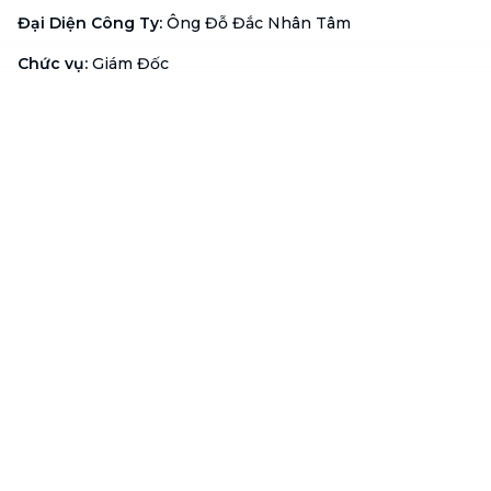
Đại Diện Công Ty
:
Ông Đỗ Đắc Nhân Tâm
Chức vụ
:
Giám Đốc
Hotline
:
1900 636 736
Hỗ trợ khách hàng
:
support@btaskee.com
Hỗ trợ doanh nghiệp
:
btaskee4biz.vn@btaskee.com
Việt Nam
Hỗ trợ
Liên hệ
Khiếu nại
Công ty
Về bTaskee
Liên hệ