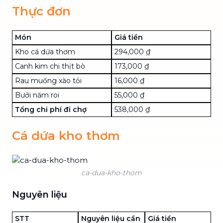
Thực đơn
Món
Giá tiền
Kho cá dứa thơm
294,000 ₫
Canh kim chi thịt bò
173,000 ₫
Rau muống xào tỏi
16,000 ₫
Bưởi năm roi
55,000 ₫
Tổng chi phí đi chợ
538,000 ₫
Cá dứa kho thơm
ca-dua-kho-thom
Nguyên liệu
STT
Nguyên liệu cần
Giá tiền