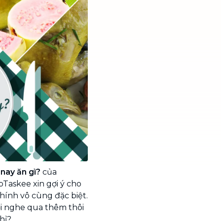
nay ăn gì?
của
bTaskee xin gợi ý cho
ính vô cùng đặc biệt.
i nghe qua thêm thôi
hỉ?