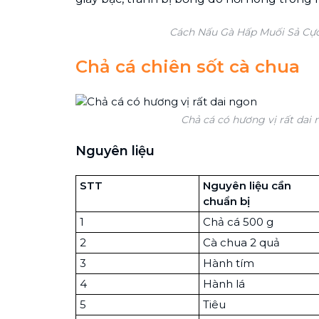
Cách Nấu Gà Hấp Muối Sả Cự
Chả cá chiên sốt cà chua
Chả cá có hương vị rất dai
Nguyên liệu
STT
Nguyên liệu cần
chuẩn bị
1
Chả cá 500 g
2
Cà chua 2 quả
3
Hành tím
4
Hành lá
5
Tiêu