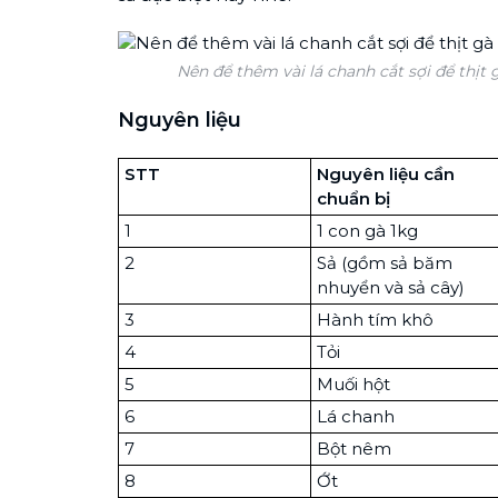
Nên để thêm vài lá chanh cắt sợi để thị
Nguyên liệu
STT
Nguyên liệu cần
chuẩn bị
1
1 con gà 1kg
2
Sả (gồm sả băm
nhuyển và sả cây)
3
Hành tím khô
4
Tỏi
5
Muối hột
6
Lá chanh
7
Bột nêm
8
Ớt