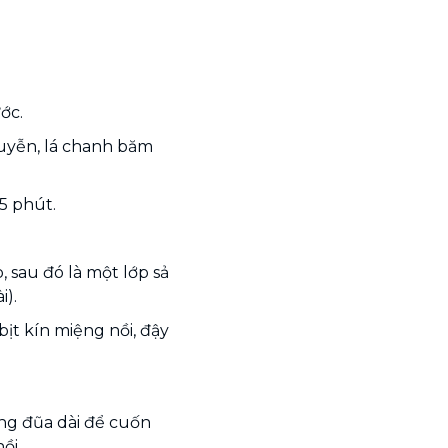
ớc.
huyễn, lá chanh băm
5 phút.
 sau đó là một lớp sả
i).
bịt kín miệng nồi, đậy
ụng đũa dài để cuốn
ồi.