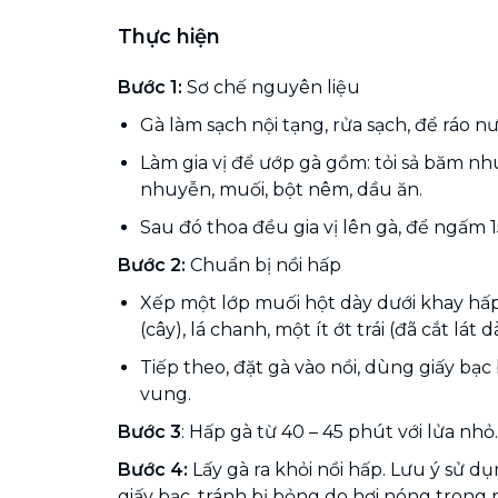
Thực hiện
Bước 1:
Sơ chế nguyên liệu
Gà làm sạch nội tạng, rửa sạch, để ráo nư
Làm gia vị để ướp gà gồm: tỏi sả băm n
nhuyễn, muối, bột nêm, dầu ăn.
Sau đó thoa đều gia vị lên gà, để ngấm 1
Bước 2:
Chuẩn bị nồi hấp
Xếp một lớp muối hột dày dưới khay hấp,
(cây), lá chanh, một ít ớt trái (đã cắt lát dà
Tiếp theo, đặt gà vào nồi, dùng giấy bạc 
vung.
Bước 3
: Hấp gà từ 40 – 45 phút với lửa nhỏ.
Bước 4:
Lấy gà ra khỏi nồi hấp. Lưu ý sử d
giấy bạc, tránh bị bỏng do hơi nóng trong n