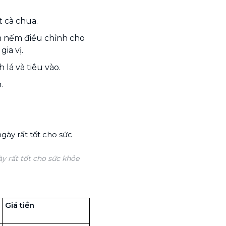
t cà chua.
êm nếm điều chỉnh cho
ia vị.
 lá và tiêu vào.
.
y rất tốt cho sức khỏe
Giá tiền