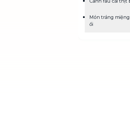
Canh rau cải thịt
Món tráng miệng 
ổi