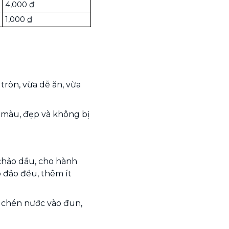
4,000 ₫
1,000 ₫
tròn, vừa dễ ăn, vừa
g màu, đẹp và không bị
chảo dầu, cho hành
 đảo đều, thêm ít
m chén nước vào đun,