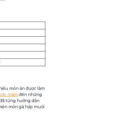
₫
 nhiều món ăn được làm
nước mắm
đến những
đã từng hướng dẫn
hiện món gà hấp muối