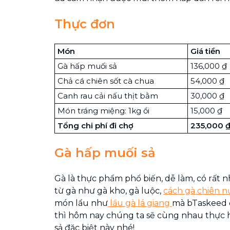
Thực đơn
Món
Giá tiền
Gà hấp muối sả
136,000 ₫
Chả cá chiên sốt cà chua
54,000 ₫
Canh rau cải nấu thịt bằm
30,000 ₫
Món tráng miệng: 1kg ổi
15,000 ₫
Tổng chi phí đi chợ
235,000 
Gà hấp muối sả
Gà là thực phẩm phổ biến, dễ làm, có rất
từ gà như gà kho, gà luộc,
cách gà chiên 
món lẩu như
lẩu gà lá giang
mà bTaskeed 
thì hôm nay chúng ta sẽ cùng nhau thực 
sả đặc biệt này nhé!