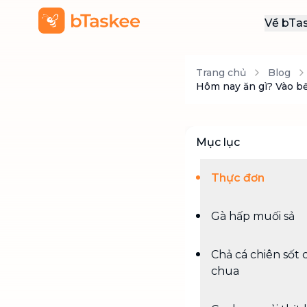
Về bTa
Giới
Trang chủ
Blog
Thôn
Hôm nay ăn gì? Vào bế
Khu
Tuy
Mục lục
Liên
Thực đơn
Gà hấp muối sả
Chả cá chiên sốt 
chua