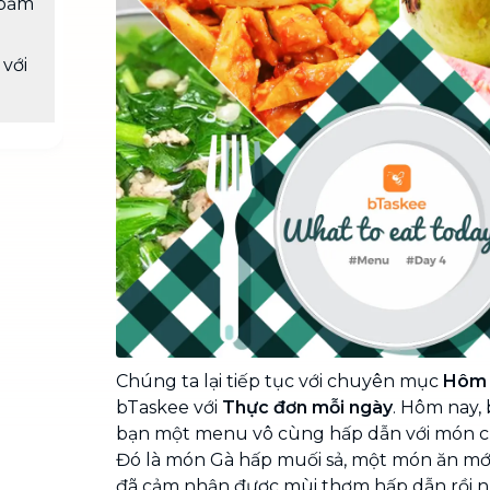
 bằm
Chuyển nhà trọn gói, không lo dọn
dẹp nơi đi nơi đến
với
Vệ sinh công nghiệp
NEW
Vệ sinh chuyên nghiệp cho văn
phòng, nhà xưởng, công trình lớn
Chúng ta lại tiếp tục với chuyên mục
Hôm 
bTaskee với
Thực đơn mỗi ngày
. Hôm nay, 
bạn một menu vô cùng hấp dẫn với món ch
Đó là món Gà hấp muối sả, một món ăn mớ
đã cảm nhận được mùi thơm hấp dẫn rồi n