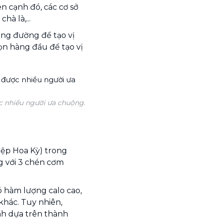
n cạnh đó, các cơ sở
hà là,...
ùng đường để tạo vị
ọn hàng đầu để tạo vị
ợc nhiều người ưa chuộng.
ệp Hoa Kỳ) trong
g với 3 chén cơm
ó hàm lượng calo cao,
khác. Tuy nhiên,
nh dựa trên thành