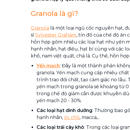
Granola là gì?
Granola
là một loại ngũ cốc nguyên hạt, đư
sĩ
Sylvester Graham
, tín đồ của chế độ ăn 
hỗn hợp gồm nhiều các loại hạt như yến m
hạnh nhân, hạt điều, hạt bí cùng với các lo
khô, nam việt quất, chà là. Cụ thể, hỗn hợ
Yến mạch
: Đây là một thành phần khôn
granola. Yến mạch cung cấp nhiều chất 
trình trao đổi chất, tạo cảm giác no lâu.
yến mạch trong granola sẽ khoảng từ 0
trong chế độ giảm cân được khuyên dùng
yến mạch 20 - 30%.
Các loại hạt dinh dưỡng
: Thường bao gồ
hạnh nhân,
óc chó
, macca,...
Các loại trái cây khô
: Trong các loại gran