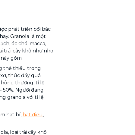
ợc phát triển bởi bác
chay. Granola là một
ạch, óc chó, macca,
ại trái cây khô như nho
p này gồm:
g thể thiếu trong
xơ, thúc đẩy quá
 Thông thường, tỉ lệ
 - 50%. Người đang
 granola với tỉ lệ
m hạt bí,
hạt điều
,
ola, loại trái cây khô