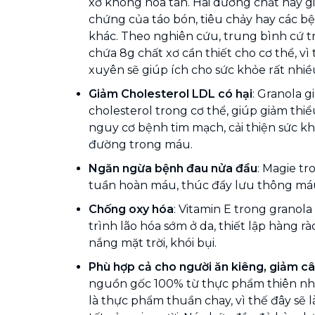
xơ không hòa tan. Hai dưỡng chất này gi
chứng của táo bón, tiêu chảy hay các b
khác. Theo nghiên cứu, trung bình cứ t
chứa 8g chất xơ cần thiết cho cơ thể, v
xuyên sẽ giúp ích cho sức khỏe rất nhiề
Giảm Cholesterol LDL có hại
: Granola 
cholesterol trong cơ thể, giúp giảm thiể
nguy cơ bệnh tim mạch, cải thiện sức k
đường trong máu.
Ngăn ngừa bệnh đau nửa đầu
: Magie tr
tuần hoàn máu, thúc đẩy lưu thông má
Chống oxy hóa
: Vitamin E trong granola
trình lão hóa sớm ở da, thiết lập hàng r
nắng mặt trời, khói bụi.
Phù hợp cả cho người ăn kiêng, giảm câ
nguồn gốc 100% từ thực phẩm thiên nh
là thực phẩm thuần chay, vì thế đây sẽ