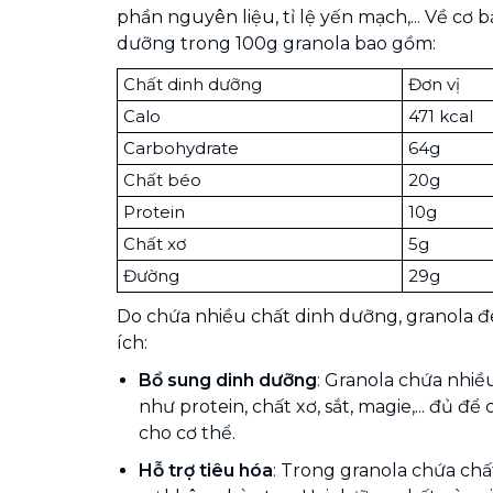
phần nguyên liệu, tỉ lệ yến mạch,... Về cơ 
dưỡng trong 100g granola bao gồm:
Chất dinh dưỡng
Đơn vị
Calo
471 kcal
Carbohydrate
64g
Chất béo
20g
Protein
10g
Chất xơ
5g
Đường
29g
Do chứa nhiều chất dinh dưỡng, granola đe
ích:
Bổ sung dinh dưỡng
: Granola chứa nhiề
như protein, chất xơ, sắt, magie,... đủ 
cho cơ thể.
Hỗ trợ tiêu hóa
: Trong granola chứa chấ