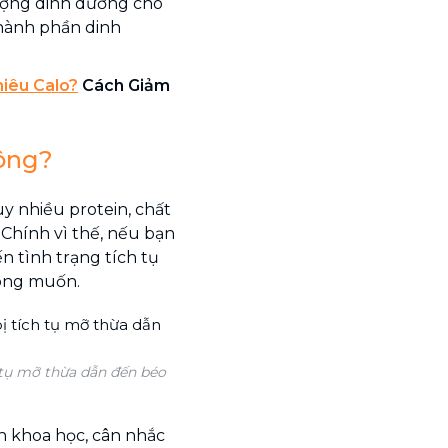
lượng dinh dưỡng cho
thành phần dinh
iêu Calo?
Cách Giảm
hông?
uy nhiều protein, chất
Chính vì thế, nếu bạn
n tình trạng tích tụ
mong muốn.
h tụ mỡ thừa dẫn đến béo
n khoa học, cân nhắc