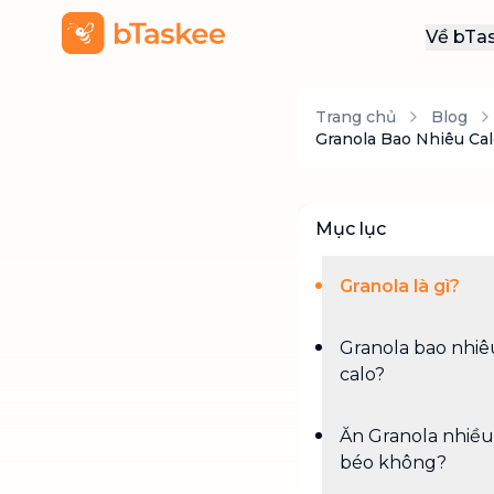
Về bTa
Giới
Trang chủ
Blog
Thôn
Granola Bao Nhiêu Ca
Khu
Tuy
Mục lục
Liên
Granola là gì?
Granola bao nhiê
calo?
Ăn Granola nhiều
béo không?