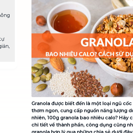
Chuyển nhà trọn gói, không lo dọn
dẹp nơi đi nơi đến
hông
Vệ sinh công nghiệp
NEW
Vệ sinh chuyên nghiệp cho văn
phòng, nhà xưởng, công trình lớn
tự
iản,
Granola được biết đến là một loại ngũ cốc
thơm ngon, cung cấp nguồn năng lượng dồ
nhiên, 100g granola bao nhiêu calo? Hãy 
chi tiết về thành phần, công dụng cũng n
granola hợp lý qua những chia sẻ dưới đây