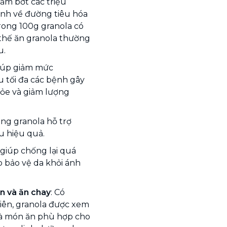
ảm bớt các triệu
ệnh về đường tiêu hóa
rong 100g granola có
ì thế ăn granola thường
u.
giúp giảm mức
u tối đa các bệnh gây
hỏe và giảm lượng
ong granola hỗ trợ
u hiệu quả.
 giúp chống lại quá
ào bảo vệ da khỏi ánh
n và ăn chay
: Có
iên, granola được xem
 là món ăn phù hợp cho