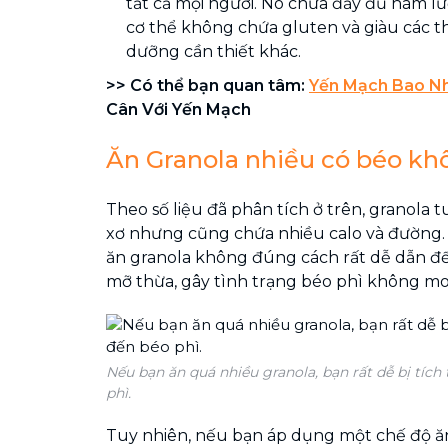
tất cả mọi người. Nó chứa đầy đủ hàm 
cơ thể không chứa gluten và giàu các 
dưỡng cần thiết khác.
>> Có thể bạn quan tâm:
Yến Mạch Bao Nh
Cân Với Yến Mạch
Ăn Granola nhiều có béo k
Theo số liệu đã phân tích ở trên, granola t
xơ nhưng cũng chứa nhiều calo và đường. 
ăn granola không đúng cách rất dễ dẫn đế
mỡ thừa, gây tình trạng béo phì không 
Nếu bạn ăn quá nhiều granola, bạn rất dễ bị tíc
phì.
Tuy nhiên, nếu bạn áp dụng một chế độ ă