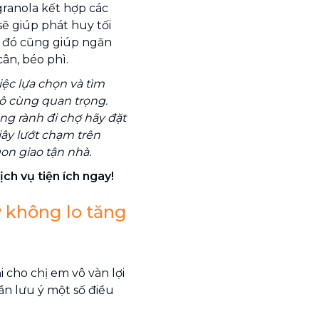
 granola kết hợp các
ẽ giúp phát huy tối
u đó cũng giúp ngăn
ân, béo phì.
iệc lựa chọn và tìm
vô cùng quan trọng.
g rành đi chợ hãy đặt
iây lướt chạm trên
on giao tận nhà.
ịch vụ tiện ích ngay!
ý không lo tăng
 cho chị em vô vàn lợi
ần lưu ý một số điều