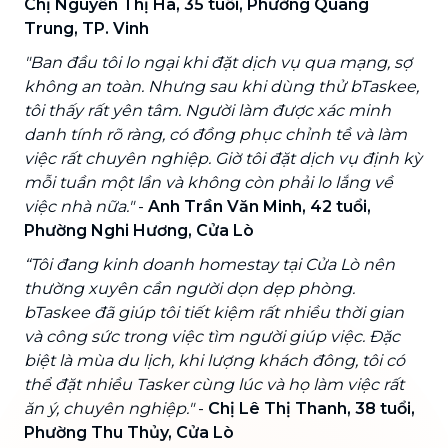
Chị Nguyễn Thị Hà, 35 tuổi, Phường Quang
Trung, TP. Vinh
"Ban đầu tôi lo ngại khi đặt dịch vụ qua mạng, sợ
không an toàn. Nhưng sau khi dùng thử bTaskee,
tôi thấy rất yên tâm. Người làm được xác minh
danh tính rõ ràng, có đồng phục chỉnh tề và làm
việc rất chuyên nghiệp. Giờ tôi đặt dịch vụ định kỳ
mỗi tuần một lần và không còn phải lo lắng về
việc nhà nữa."
-
Anh Trần Văn Minh, 42 tuổi,
Phường Nghi Hương, Cửa Lò
“Tôi đang kinh doanh homestay tại Cửa Lò nên
thường xuyên cần người dọn dẹp phòng.
bTaskee đã giúp tôi tiết kiệm rất nhiều thời gian
và công sức trong việc tìm người giúp việc. Đặc
biệt là mùa du lịch, khi lượng khách đông, tôi có
thể đặt nhiều Tasker cùng lúc và họ làm việc rất
ăn ý, chuyên nghiệp."
-
Chị Lê Thị Thanh, 38 tuổi,
Phường Thu Thủy, Cửa Lò