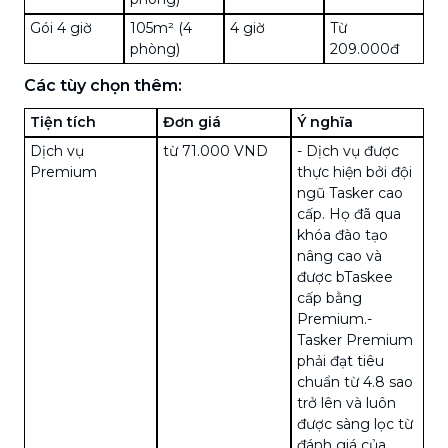
Gói 4 giờ
105m² (4
4 giờ
Từ
phòng)
209.000đ
Các tùy chọn thêm:
Tiện tích
Đơn giá
Ý nghĩa
Dịch vụ
từ 71.000 VND
- Dịch vụ được
Premium
thực hiện bởi đội
ngũ Tasker cao
cấp. Họ đã qua
khóa đào tạo
nâng cao và
được bTaskee
cấp bằng
Premium.
-
Tasker Premium
phải đạt tiêu
chuẩn từ 4.8 sao
trở lên và luôn
được sàng lọc từ
đánh giá của