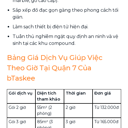
marble, gỗ cao cấp).
Sắp xếp đồ đạc gọn gàng theo phong cách tối
giản.
Làm sạch thiết bị điện tử hiện đại.
Tuân thủ nghiêm ngặt quy định an ninh và vệ
sinh tại các khu compound.
Bảng Giá Dịch Vụ Giúp Việc
Theo Giờ Tại Quận 7 Của
bTaskee
Gói dịch vụ
Diện tích
Thời gian
Đơn giá
tham khảo
Gói 2 giờ
55m² (2
2 giờ
Từ 132.000đ
phòng)
Gói 3 giờ
85m² (3
3 giờ
Từ 165.000đ
phòng)