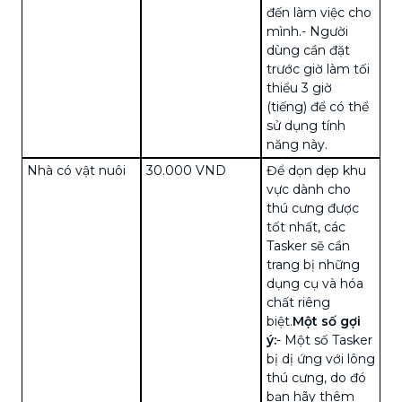
đến làm việc cho
mình.
- Người
dùng cần đặt
trước giờ làm tối
thiểu 3 giờ
(tiếng) để có thể
sử dụng tính
năng này.
Nhà có vật nuôi
30.000 VND
Để dọn dẹp khu
vực dành cho
thú cưng được
tốt nhất, các
Tasker sẽ cần
trang bị những
dụng cụ và hóa
chất riêng
biệt.
Một số gợi
ý:
- Một số Tasker
bị dị ứng với lông
thú cưng, do đó
bạn hãy thêm