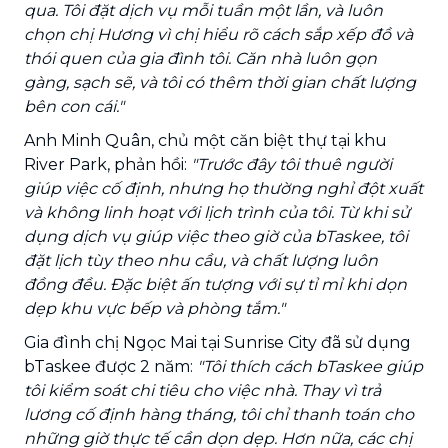
qua. Tôi đặt dịch vụ mỗi tuần một lần, và luôn
chọn chị Hương vì chị hiểu rõ cách sắp xếp đồ và
thói quen của gia đình tôi. Căn nhà luôn gọn
gàng, sạch sẽ, và tôi có thêm thời gian chất lượng
bên con cái."
Anh Minh Quân, chủ một căn biệt thự tại khu
River Park, phản hồi:
"Trước đây tôi thuê người
giúp việc cố định, nhưng họ thường nghỉ đột xuất
và không linh hoạt với lịch trình của tôi. Từ khi sử
dụng dịch vụ giúp việc theo giờ của bTaskee, tôi
đặt lịch tùy theo nhu cầu, và chất lượng luôn
đồng đều. Đặc biệt ấn tượng với sự tỉ mỉ khi dọn
dẹp khu vực bếp và phòng tắm."
Gia đình chị Ngọc Mai tại Sunrise City đã sử dụng
bTaskee được 2 năm:
"Tôi thích cách bTaskee giúp
tôi kiểm soát chi tiêu cho việc nhà. Thay vì trả
lương cố định hàng tháng, tôi chỉ thanh toán cho
những giờ thực tế cần dọn dẹp. Hơn nữa, các chị