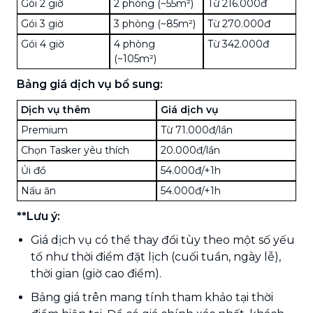
Gói 2 giờ
2 phòng (~55m²)
Từ 216.000đ
Gói 3 giờ
3 phòng (~85m²)
Từ 270.000đ
Gói 4 giờ
4 phòng
Từ 342.000đ
(~105m²)
Bảng giá dịch vụ bổ sung:
Dịch vụ thêm
Giá dịch vụ
Premium
Từ 71.000đ/lần
Chọn Tasker yêu thích
20.000đ/lần
Ủi đồ
54.000đ/+1h
Nấu ăn
54.000đ/+1h
**Lưu ý:
Giá dịch vụ có thể thay đổi tùy theo một số yếu
tố như thời điểm đặt lịch (cuối tuần, ngày lễ),
thời gian (giờ cao điểm).
Bảng giá trên mang tính tham khảo tại thời