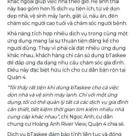
khác ngoài giúp việc nhà theo giờ. Hệ sinh thái
này bao gồm hơn 15 dịch vụ tiện ích, từ vệ dọn
dẹp nhà, vệ sinh máy lạnh, giặt ủi, nấu ăn, đến
chăm sóc người cao tuổi và chăm sóc người bệnh.
Khả năng tích hợp nhiều dịch vụ trong cùng một
ứng dụng mang lại sự thuận tiện đáng kể cho
người dùng. Thay vì phải cài đặt nhiều ứng dụng
khác nhau, khách hàng chỉ cần sử dụng bTaskee
để đáp ứng đa dạng nhu cầu chăm sóc gia đình.
Điều này đặc biệt hữu ích cho cư dân bận rộn tại
Quận 4.
“Tôi thấy rất tiện khi dùng bTaskee cho cả việc
dọn nhà và vệ sinh máy lạnh. Chỉ với một ứng
dụng, tôi có thể quản lý tất cả các dịch vụ gia đình
cần thiết, tiết kiệm thời gian tìm kiếm nhiều nhà
cung cấp khác nhau”
, chị Ngọc Anh, cư dân
chung cư Hoàng Anh River View, Quận 4 chia sẻ.
Dịch vụ bTaskee đảm bảo tính liên tục và đồng