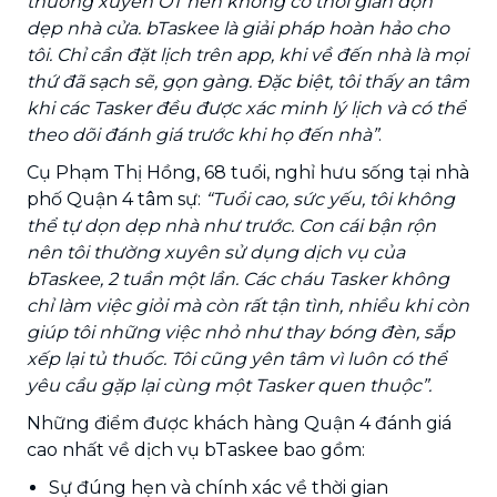
thường xuyên OT nên không có thời gian dọn
dẹp nhà cửa. bTaskee là giải pháp hoàn hảo cho
tôi. Chỉ cần đặt lịch trên app, khi về đến nhà là mọi
thứ đã sạch sẽ, gọn gàng. Đặc biệt, tôi thấy an tâm
khi các Tasker đều được xác minh lý lịch và có thể
theo dõi đánh giá trước khi họ đến nhà”
.
Cụ Phạm Thị Hồng, 68 tuổi, nghỉ hưu sống tại nhà
phố Quận 4 tâm sự:
“Tuổi cao, sức yếu, tôi không
thể tự dọn dẹp nhà như trước. Con cái bận rộn
nên tôi thường xuyên sử dụng dịch vụ của
bTaskee, 2 tuần một lần. Các cháu Tasker không
chỉ làm việc giỏi mà còn rất tận tình, nhiều khi còn
giúp tôi những việc nhỏ như thay bóng đèn, sắp
xếp lại tủ thuốc. Tôi cũng yên tâm vì luôn có thể
yêu cầu gặp lại cùng một Tasker quen thuộc”.
Những điểm được khách hàng Quận 4 đánh giá
cao nhất về dịch vụ bTaskee bao gồm:
Sự đúng hẹn và chính xác về thời gian