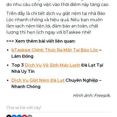
do nhu cầu công việc vào thời điểm này tăng cao.
Trên đây là chi tiết dịch vụ giặt nệm tại nhà Bảo
Lộc nhanh chóng và hiệu quả. Nếu bạn muốn
làm sạch nệm tiện lợi, đảm bảo an toàn, chất
lượng thì hẹn lịch ngay với bTaskee nhé!
>>> Xem thêm bài viết liên quan:
bTaskee Chính Thức Ra Mắt Tại Bảo Lộc
–
Lâm Đồng
Top 3
Dịch Vụ Vệ Sinh Máy Lạnh
Đà Lạt Tại
Nhà Uy Tín
Dịch Vụ Giặt Nệm Đà Lạt
Chuyên Nghiệp –
Nhanh Chóng
Hình ảnh: Freepik.
Chia sẻ bài viết này!