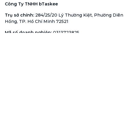
Công Ty TNHH bTaskee
Trụ sở chính
:
284/25/20 Lý Thường Kiệt, Phường Diên
Hồng, TP. Hồ Chí Minh 72521
Mã số doanh nghiệp
:
0313723825
Đại Diện Công Ty
:
Ông Đỗ Đắc Nhân Tâm
Chức vụ
:
Giám Đốc
Hotline
:
1900 636 736
Hỗ trợ khách hàng
:
support@btaskee.com
Hỗ trợ doanh nghiệp
:
btaskee4biz.vn@btaskee.com
Việt Nam
Hỗ trợ
Liên hệ
Khiếu nại