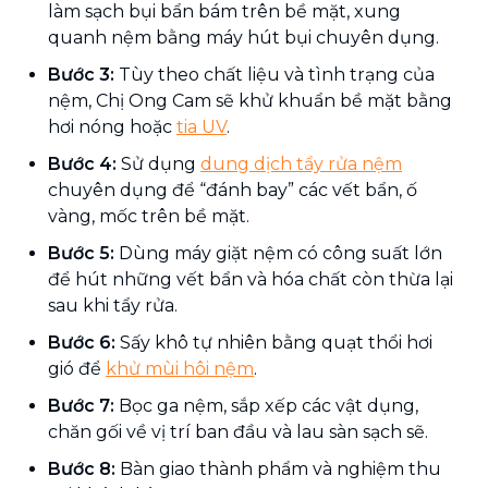
làm sạch bụi bẩn bám trên bề mặt, xung
quanh nệm bằng máy hút bụi chuyên dụng.
Bước 3:
Tùy theo chất liệu và tình trạng của
nệm, Chị Ong Cam sẽ khử khuẩn bề mặt bằng
hơi nóng hoặc
tia UV
.
Bước 4:
Sử dụng
dung dịch tẩy rửa nệm
chuyên dụng để “đánh bay” các vết bẩn, ố
vàng, mốc trên bề mặt.
Bước 5:
Dùng máy giặt nệm có công suất lớn
để hút những vết bẩn và hóa chất còn thừa lại
sau khi tẩy rửa.
Bước 6:
Sấy khô tự nhiên bằng quạt thổi hơi
gió để
khử mùi hôi nệm
.
Bước 7:
Bọc ga nệm, sắp xếp các vật dụng,
chăn gối về vị trí ban đầu và lau sàn sạch sẽ.
Bước 8:
Bàn giao thành phẩm và nghiệm thu