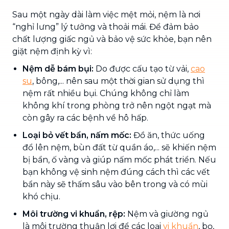
Sau một ngày dài làm việc mệt mỏi, nệm là nơi
“nghỉ lưng” lý tưởng và thoải mái. Để đảm bảo
chất lượng giấc ngủ và bảo vệ sức khỏe, bạn nên
giặt nệm định kỳ vì:
Nệm dễ bám bụi:
Do được cấu tạo từ vải,
cao
su
, bông,... nên sau một thời gian sử dụng thì
nệm rất nhiều bụi. Chúng không chỉ làm
không khí trong phòng trở nên ngột ngạt mà
còn gây ra các bệnh về hô hấp.
Loại bỏ vết bẩn, nấm mốc:
Đồ ăn, thức uống
đổ lên nệm, bùn đất từ quần áo,... sẽ khiến nệm
bị bẩn, ố vàng và giúp nấm mốc phát triển. Nếu
bạn không vệ sinh nệm đúng cách thì các vết
bẩn này sẽ thấm sâu vào bên trong và có mùi
khó chịu.
Môi trường vi khuẩn, rệp:
Nệm và giường ngủ
là môi trường thuận lợi để các loại
vi khuẩn
, bọ,