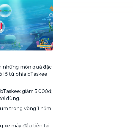
bạn những món quà đặc
ỏ lỡ từ phía bTaskee
 bTaskee: giảm 5,000đ;
ười dùng.
ium trong vòng 1 năm
 xe máy đầu tiên tại