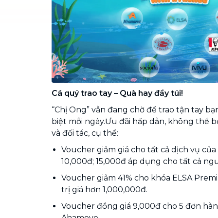
Chuyển nhà trọn gói, không lo dọn
dẹp nơi đi nơi đến
Vệ sinh công nghiệp
NEW
Vệ sinh chuyên nghiệp cho văn
phòng, nhà xưởng, công trình lớn
Cá quý trao tay – Quà hay đầy túi!
“Chị Ong” vẫn đang chờ để trao tận tay 
biệt mỗi ngày.Ưu đãi hấp dẫn, không thể b
và đối tác, cụ thể:
Voucher giảm giá cho tất cả dịch vụ của
10,000đ; 15,000đ áp dụng cho tất cả ng
Voucher giảm 41% cho khóa ELSA Prem
trị giá hơn 1,000,000đ.
Voucher đồng giá 9,000đ cho 5 đơn hàng
Ahamove