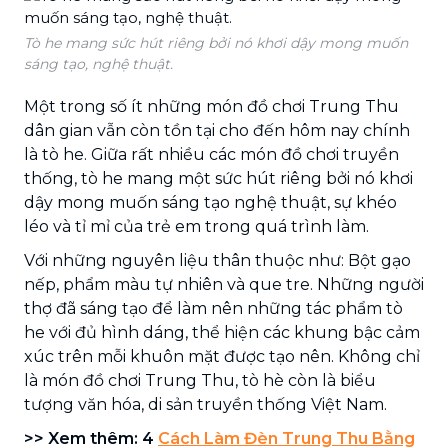
Tò he mang sức hút riêng bởi nó khơi dậy mong muốn
sáng tạo, nghệ thuật.
Một trong số ít những món đồ chơi Trung Thu
dân gian vẫn còn tồn tại cho đến hôm nay chính
là tò he. Giữa rất nhiều các món đồ chơi truyền
thống, tò he mang một sức hút riêng bởi nó khơi
dậy mong muốn sáng tạo nghệ thuật, sự khéo
léo và tỉ mỉ của trẻ em trong quá trình làm.
Với những nguyên liệu thân thuộc như: Bột gạo
nếp, phẩm màu tự nhiên và que tre. Những người
thợ đã sáng tạo để làm nên những tác phẩm tò
he với đủ hình dáng, thể hiện các khung bậc cảm
xúc trên mỗi khuôn mặt được tạo nên. Không chỉ
là món đồ chơi Trung Thu, tò hè còn là biểu
tượng văn hóa, di sản truyền thống Việt Nam.
>> Xem thêm: 4
Cách Làm Đèn Trung Thu Bằng