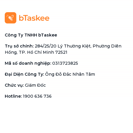
Công Ty TNHH bTaskee
Trụ sở chính
:
284/25/20 Lý Thường Kiệt, Phường Diên
Hồng, TP. Hồ Chí Minh 72521
Mã số doanh nghiệp
:
0313723825
Đại Diện Công Ty
:
Ông Đỗ Đắc Nhân Tâm
Chức vụ
:
Giám Đốc
Hotline
:
1900 636 736
Hỗ trợ khách hàng
:
support@btaskee.com
Hỗ trợ doanh nghiệp
:
btaskee4biz.vn@btaskee.com
Việt Nam
Hỗ trợ