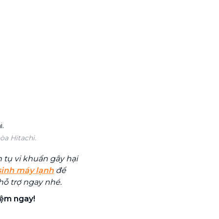
òa Hitachi.
 tụ vi khuẩn gây hại
 sinh máy lạnh
để
hỗ trợ ngay nhé.
iệm ngay!