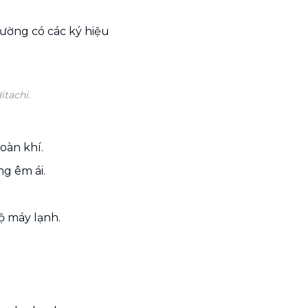
hường có các ký hiệu
itachi.
oàn khí.
g êm ái.
ộ máy lạnh.