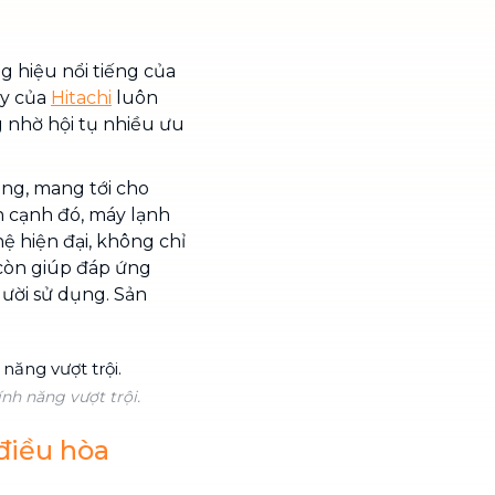
 hiệu nổi tiếng của
áy của
Hitachi
luôn
g nhờ hội tụ nhiều ưu
ng, mang tới cho
 cạnh đó, máy lạnh
ệ hiện đại, không chỉ
 còn giúp đáp ứng
ười sử dụng. Sản
ính năng vượt trội.
 điều hòa