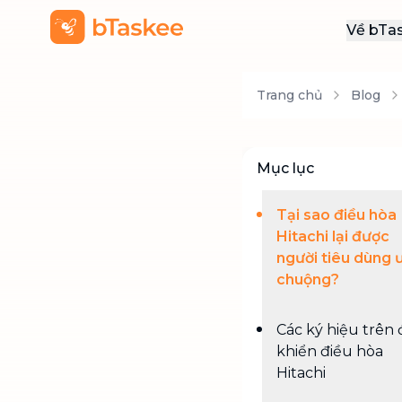
Về bTa
Giới
Trang chủ
Blog
Thôn
Khu
Tuy
Mục lục
Liên
Tại sao điều hòa
Hitachi lại được
người tiêu dùng 
chuộng?
Các ký hiệu trên 
khiển điều hòa
Hitachi