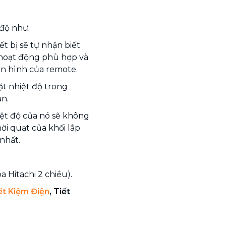
độ như:
ết bị sẽ tự nhận biết
 hoạt động phù hợp và
àn hình của remote.
ặt nhiệt độ trong
n.
hiệt độ của nó sẽ không
ời quạt của khối lắp
nhất.
a Hitachi 2 chiều).
t Kiệm Điện
, Tiết