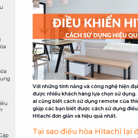
Chuyển nhà trọn gói, không lo dọn
ều
dẹp nơi đi nơi đến
Vệ sinh công nghiệp
NEW
Vệ sinh chuyên nghiệp cho văn
phòng, nhà xưởng, công trình lớn
g
hòa
hòa
 dụng
Với những tính năng và công nghệ hiện đại
được nhiều khách hàng lựa chọn sử dụng. 
ai cũng biết cách sử dụng remote của thi
iều
giúp các bạn biết được cách sử dụng điều
?
Hitachi đơn giản và hiệu quả nhất.
Tại sao điều hòa Hitachi lại
Gặp