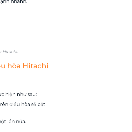
lạnh nhanh.
 Hitachi.
u hòa Hitachi
ực hiện như sau:
ên điều hòa sẽ bật
ột lần nữa.