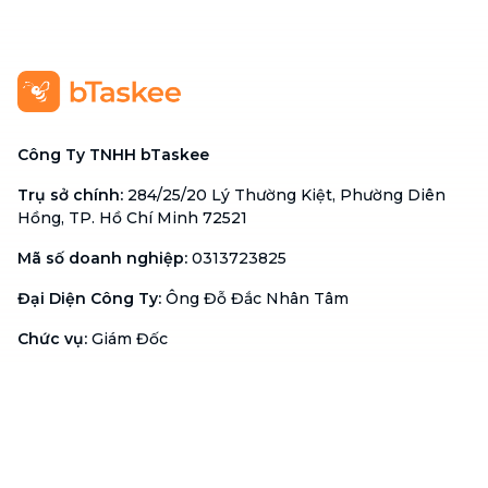
Công Ty TNHH bTaskee
Trụ sở chính
:
284/25/20 Lý Thường Kiệt, Phường Diên
Hồng, TP. Hồ Chí Minh 72521
Mã số doanh nghiệp
:
0313723825
Đại Diện Công Ty
:
Ông Đỗ Đắc Nhân Tâm
Chức vụ
:
Giám Đốc
Hotline
:
1900 636 736
Hỗ trợ khách hàng
:
support@btaskee.com
Hỗ trợ doanh nghiệp
:
btaskee4biz.vn@btaskee.com