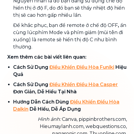
Nguyên nhân là do bạn đang sử dụng chế độ
hiển thị ở độ F, do đó bạn sẽ thấy nhiệt độ hiển
thị sẽ cao hơn gấp nhiều lần.
Để khắc phục, bạn để remote ở chế độ OFF
,
ấn
cùng lúcphím Mode và phím giảm (mũi tên đi
xuống) là remote sẽ hiển thị độ C như bình
thường.
Xem thêm các bài viết liên quan:
Cách Sử Dụng
Điều Khiển Điều Hòa Funiki
Hiệu
Quả
Cách Sử Dụng
Điều Khiển Điều Hòa Casper
Đơn Giản, Dễ Hiểu Tại Nhà
Hướng Dẫn Cách Dùng
Điều Khiển Điều Hòa
Daikin
Dễ Hiểu, Dễ Áp Dụng
Hình ảnh:
Canva, pippinbrothers.com,
Hieumaylanh.com, webquestions.co,
panasonic.com, Thuonline.com,