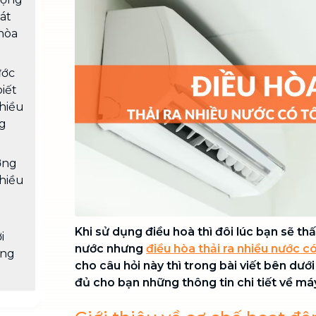
Chuyển nhà trọn gói, không lo dọn
át
dẹp nơi đi nơi đến
hòa
Vệ sinh công nghiệp
NEW
Vệ sinh chuyên nghiệp cho văn
ước
phòng, nhà xưởng, công trình lớn
biết
nhiều
ng
ợng
nhiều
Khi sử dụng điều hoà thì đôi lúc bạn sẽ thấ
i
nước nhưng
điều hòa thải ra nhiều nước c
ụng
cho câu hỏi này thì trong bài viết bên dướ
đủ cho bạn những thông tin chi tiết về má