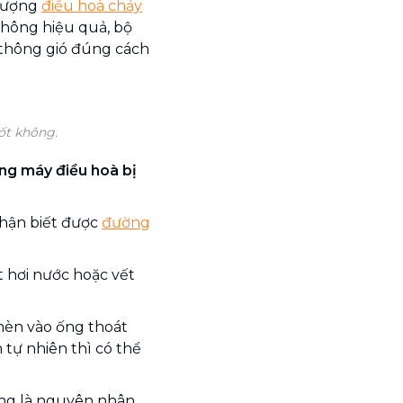
 tượng
điều hoà chảy
không hiệu quả, bộ
 thông gió đúng cách
ốt không.
ng máy điều hoà bị
nhận biết được
đường
t hơi nước hoặc vết
èn vào ống thoát
tự nhiên thì có thể
ũng là nguyên nhân