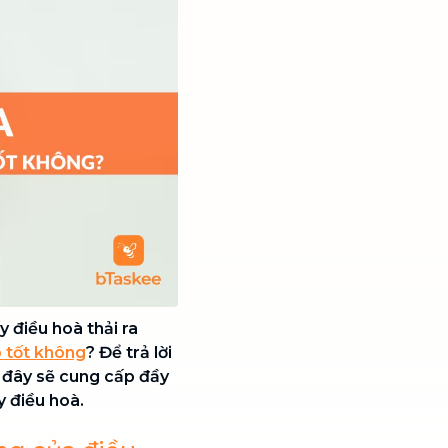
y điều hoà thải ra
ó tốt không
? Để trả lời
i đây sẽ cung cấp đầy
y điều hoà.