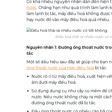
Có khá nhiều nguyên nhân dẫn đến hiện
nước
. Chẳng hạn như quá trình làm lạnh 
làm lạnh bị tắc, máy điều hoà không được
hay nước đổ vào máy điều hoà quá nhiều.
Điều hoà thải ra nhiều nước có t
Nguyên nhân 1: Đường ống thoát nước tro
tắc
Một số dấu hiệu sau đây sẽ giúp cho bạn 
ống thoát nước của máy điều hoà
bị tắc:
Nước rò rỉ từ máy điều hoà, xuất hiện vế
ẩm dưới máy điều hoà.
Sử dụng dụng cụ như cây cọ mềm để ch
nước. Nếu nước không chảy ra một cách 
đường ống thoát nước đã bị tắc.
Đầu ống thoát nước có nhiều cặn bã c