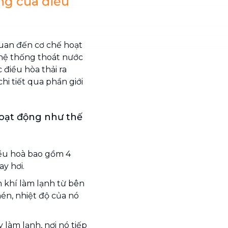
ộng của điều
quan đến cơ chế hoạt
hệ thống thoát nước
 điều hòa thải ra
hi tiết qua phần giới
hoạt động như thế
ều hoà bao gồm 4
ay hơi.
 khí làm lạnh từ bên
nén, nhiệt độ của nó
làm lạnh, nơi nó tiếp