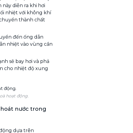
này diễn ra khi hơi
đổi nhiệt với không khí
n chuyển thành chất
chuyển đến ống dẫn
dẫn nhiệt vào vùng cần
ạnh sẽ bay hơi và phả
ến cho nhiệt độ xung
oà hoạt động.
thoát nước trong
 động dựa trên