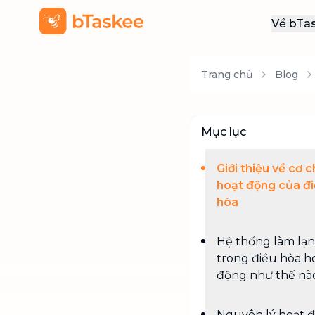
Về bTa
Giới
Trang chủ
Blog
Thôn
Khu
Tuy
Mục lục
Liên
Giới thiệu về cơ 
hoạt động của đ
hòa
Hệ thống làm lạ
trong điều hòa h
động như thế nà
Nguyên lý hoạt 