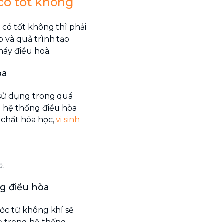
 có tốt không
 có tốt không thì phải
 và quả trình tạo
máy điều hoà.
òa
 sử dụng trong quá
 hệ thống điều hòa
 chất hóa học,
vi sinh
à.
ng điều hòa
ớc từ không khí sẽ
p trong hệ thống