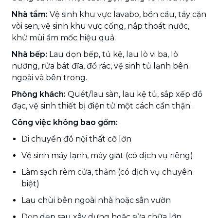
Nhà tắm:
Vệ sinh khu vực lavabo, bồn cầu, tẩy cặn
vòi sen, vệ sinh khu vực cống, nắp thoát nước,
khử mùi ẩm mốc hiệu quả.
Nhà bếp:
Lau dọn bếp, tủ kệ, lau lò vi ba, lò
nướng, rửa bát đĩa, đổ rác, vệ sinh tủ lạnh bên
ngoài và bên trong.
Phòng khách:
Quét/lau sàn, lau kệ tủ, sắp xếp đồ
đạc, vệ sinh thiết bị điện tử một cách cẩn thận.
Công việc không bao gồm:
Di chuyển đồ nội thất cỡ lớn
Vệ sinh máy lạnh, máy giặt (có dịch vụ riêng)
Làm sạch rèm cửa, thảm (có dịch vụ chuyên
biệt)
Lau chùi bên ngoài nhà hoặc sân vườn
Dọn dẹp sau xây dựng hoặc sửa chữa lớn