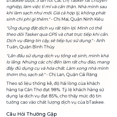
bTaskee được 3 lần rồi. Các chị Tasker rất chuyên
nghiệp, làm việc tỉ mỉ và cẩn thận. Nhà mình sau
khi làm sạch như mới. Giá cả hợp lý, không phát
sinh chi phí gì thêm."
- Chị Mai, Quận Ninh Kiều
"Ứng dụng đặt dịch vụ rất tiện lợi. Mình có thể
theo dõi Tasker qua GPS và chat trực tiếp khi cần.
Dịch vụ đáng tin cậy, sẽ tiếp tục sử dụng."
- Anh
Tuấn, Quận Bình Thủy
"Lần đầu sử dụng dịch vụ tổng vệ sinh, mình khá
lo lắng. Nhưng các chị đến làm rất chu đáo, mang
đầy đủ dụng cụ và hóa chất. Làm xong nhà mình
thơm tho, sạch sẽ."
- Chị Lan, Quận Cái Răng
Theo số liệu thống kê, độ hài lòng của khách
hàng tại Cần Thơ đạt 98%. Tỷ lệ khách hàng sử
dụng lại dịch vụ đạt 85%, cho thấy mức độ tin
tưởng cao vào chất lượng dịch vụ của bTaskee.
Câu Hỏi Thường Gặp