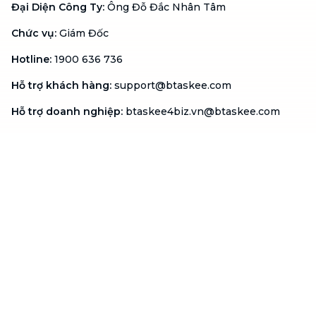
Đại Diện Công Ty
:
Ông Đỗ Đắc Nhân Tâm
Chức vụ
:
Giám Đốc
Hotline
:
1900 636 736
Hỗ trợ khách hàng
:
support@btaskee.com
Hỗ trợ doanh nghiệp
:
btaskee4biz.vn@btaskee.com
Việt Nam
Hỗ trợ
Liên hệ
Khiếu nại
Công ty
Về bTaskee
Liên hệ
Tuyển dụng
Câu chuyện người giúp