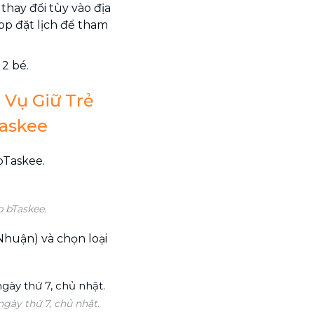
thay đổi tùy vào địa
app đặt lịch để tham
 2 bé.
 Vụ Giữ Trẻ
Taskee
bTaskee.
p bTaskee.
 Nhuận) và chọn loại
ngày thứ 7, chủ nhật.