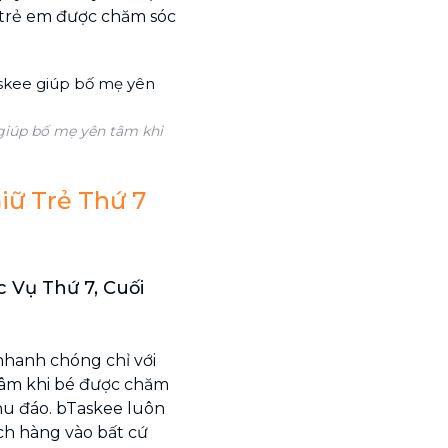
 trẻ em được chăm sóc
 giúp bố mẹ yên tâm khi
iữ Trẻ Thứ 7
 Vụ Thứ 7, Cuối
 nhanh chóng chỉ với
n tâm khi bé được chăm
chu đáo. bTaskee luôn
ch hàng vào bất cứ