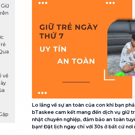
Chuyển nhà trọn gói, không lo dọn
 Giữ
dẹp nơi đi nơi đến
Trên
Vệ sinh công nghiệp
NEW
Vệ sinh chuyên nghiệp cho văn
phòng, nhà xưởng, công trình lớn
ớc
Trẻ
 Qua
ì về
gày
ủa
Lo lắng về sự an toàn của con khi bạn phải
bTaskee cam kết mang đến dịch vụ giữ tr
Gặp
nhật chuyên nghiệp, đảm bảo an toàn tuy
bạn! Đặt lịch ngay chỉ với 30s ở bất cứ nơ