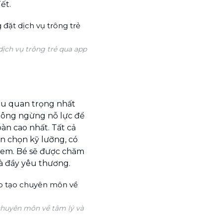
ết.
dịch vụ trông trẻ qua app
iều quan trọng nhất
không ngừng nỗ lực để
àn cao nhất. Tất cả
n chọn kỹ lưỡng, có
ẻ em. Bé sẽ được chăm
và đầy yêu thương.
 chuyên môn về tâm lý và