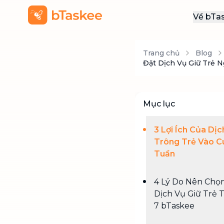
Về bTa
Giới
Trang chủ
Blog
Thôn
Đặt Dịch Vụ Giữ Trẻ N
Khu
Tuy
Mục lục
Liên
3 Lợi Ích Của Dị
Trông Trẻ Vào C
Tuần
4 Lý Do Nên Chọ
Dịch Vụ Giữ Trẻ 
7 bTaskee