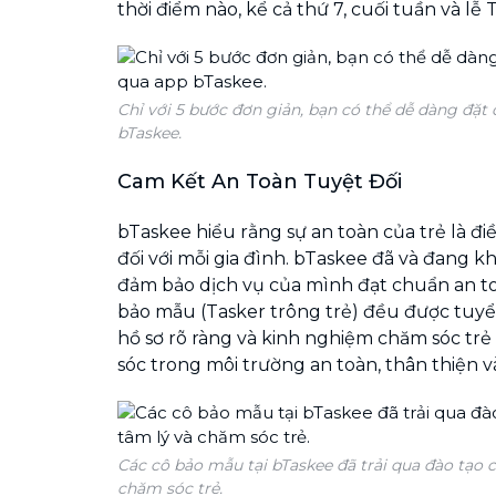
thời điểm nào, kể cả thứ 7, cuối tuần và lễ T
Chỉ với 5 bước đơn giản, bạn có thể dễ dàng đặt 
bTaskee.
Cam Kết An Toàn Tuyệt Đối
bTaskee hiểu rằng sự an toàn của trẻ là đ
đối với mỗi gia đình. bTaskee đã và đang 
đảm bảo dịch vụ của mình đạt chuẩn an to
bảo mẫu (Tasker trông trẻ) đều được tuyể
hồ sơ rõ ràng và kinh nghiệm chăm sóc tr
sóc trong môi trường an toàn, thân thiện 
Các cô bảo mẫu tại bTaskee đã trải qua đào tạo
chăm sóc trẻ.