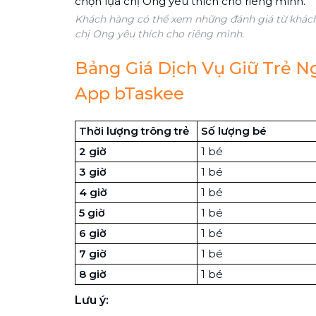
Khách hàng có thể xem những đánh giá từ khách
chị Ong yêu thích cho riêng mình.
Bảng Giá Dịch Vụ Giữ Trẻ N
App bTaskee
Thời lượng trông trẻ
Số lượng bé
2 giờ
1 bé
3 giờ
1 bé
4 giờ
1 bé
5 giờ
1 bé
6 giờ
1 bé
7 giờ
1 bé
8 giờ
1 bé
Lưu ý: