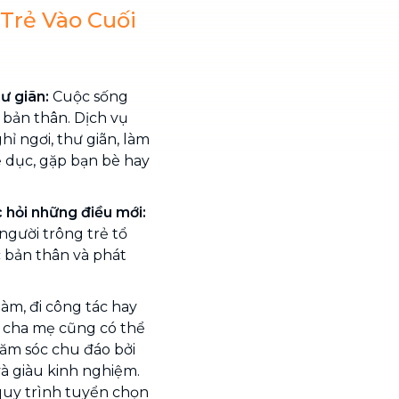
 Trẻ Vào Cuối
hư giãn:
Cuộc sống
 bản thân. Dịch vụ
ỉ ngơi, thư giãn, làm
ể dục, gặp bạn bè hay
c hỏi những điều mới:
người trông trẻ tổ
c bản thân và phát
làm, đi công tác hay
, cha mẹ cũng có thể
ăm sóc chu đáo bởi
à giàu kinh nghiệm.
 quy trình tuyển chọn