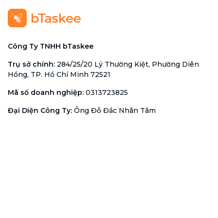
Công Ty TNHH bTaskee
Trụ sở chính
:
284/25/20 Lý Thường Kiệt, Phường Diên
Hồng, TP. Hồ Chí Minh 72521
Mã số doanh nghiệp
:
0313723825
Đại Diện Công Ty
:
Ông Đỗ Đắc Nhân Tâm
Chức vụ
:
Giám Đốc
Hotline
:
1900 636 736
Hỗ trợ khách hàng
:
support@btaskee.com
Hỗ trợ doanh nghiệp
:
btaskee4biz.vn@btaskee.com
Việt Nam
Hỗ trợ