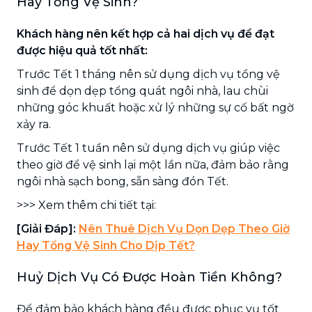
Hay Tổng Vệ Sinh?
Khách hàng nên kết hợp cả hai dịch vụ để đạt
được hiệu quả tốt nhất:
Trước Tết 1 tháng nên sử dụng dịch vụ tổng vệ
sinh để dọn dẹp tổng quát ngôi nhà, lau chùi
những góc khuất hoặc xử lý những sự cố bất ngờ
xảy ra.
Trước Tết 1 tuần nên sử dụng dịch vụ giúp việc
theo giờ để vệ sinh lại một lần nữa, đảm bảo rằng
ngôi nhà sạch bong, sẵn sàng đón Tết.
>>> Xem thêm chi tiết tại:
[Giải Đáp]:
Nên Thuê Dịch Vụ Dọn Dẹp Theo Giờ
Hay Tổng Vệ Sinh Cho Dịp Tết?
Huỷ Dịch Vụ Có Được Hoàn Tiền Không?
Để đảm bảo khách hàng đều được phục vụ tốt