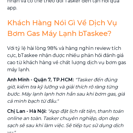
nhận và có thể theo dõi Tasker đến tận nơi qua
app.
Khách Hàng Nói Gì Về Dịch Vụ
Bơm Gas Máy Lạnh bTaskee?
Với tỷ lệ hài lòng 98% và hàng nghìn review tích
cực, bTaskee nhận được nhiều phản hồi đánh giá
cao từ khách hàng về chất lượng dịch vụ bơm gas
máy lạnh.
Anh Minh - Quận 7, TP.HCM:
"Tasker đến đúng
giờ, kiểm tra kỹ lưỡng và giải thích rõ ràng từng
bước. Máy lạnh lạnh hơn hẳn sau khi bơm gas, giá
cả minh bạch từ đầu."
Chị Lan - Hà Nội:
"App đặt lịch rất tiện, thanh toán
online an toàn. Tasker chuyên nghiệp, dọn dẹp
sạch sẽ sau khi làm việc. Sẽ tiếp tục sử dụng dịch
vụ."