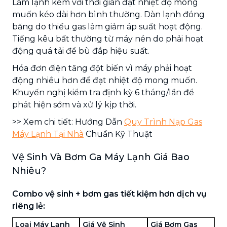
Làm lạnh kém với thời gian đạt nhiệt độ mong
muốn kéo dài hơn bình thường. Dàn lạnh đóng
băng do thiếu gas làm giảm áp suất hoạt động.
Tiếng kêu bất thường từ máy nén do phải hoạt
động quá tải để bù đắp hiệu suất.
Hóa đơn điện tăng đột biến vì máy phải hoạt
động nhiều hơn để đạt nhiệt độ mong muốn.
Khuyến nghị kiểm tra định kỳ 6 tháng/lần để
phát hiện sớm và xử lý kịp thời.
>> Xem chi tiết: Hướng Dẫn
Quy Trình Nạp Gas
Máy Lạnh Tại Nhà
Chuẩn Kỹ Thuật
Vệ Sinh Và Bơm Ga Máy Lạnh Giá Bao
Nhiêu?
Combo vệ sinh + bơm gas tiết kiệm hơn dịch vụ
riêng lẻ:
Loại Máy Lạnh
Giá Vệ Sinh
Giá Bơm Gas