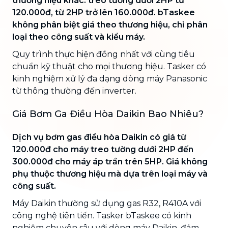
thương hiệu khác: treo tường dưới 2HP từ
120.000đ, từ 2HP trở lên 160.000đ. bTaskee
không phân biệt giá theo thương hiệu, chỉ phân
loại theo công suất và kiểu máy.
Quy trình thực hiện đồng nhất với cùng tiêu
chuẩn kỹ thuật cho mọi thương hiệu. Tasker có
kinh nghiệm xử lý đa dạng dòng máy Panasonic
từ thông thường đến inverter.
Giá Bơm Ga Điều Hòa Daikin Bao Nhiêu?
Dịch vụ bơm gas điều hòa Daikin có giá từ
120.000đ cho máy treo tường dưới 2HP đến
300.000đ cho máy áp trần trên 5HP. Giá không
phụ thuộc thương hiệu mà dựa trên loại máy và
công suất.
Máy Daikin thường sử dụng gas R32, R410A với
công nghệ tiên tiến. Tasker bTaskee có kinh
nghiệm chuyên sâu với dòng máy Daikin, đảm