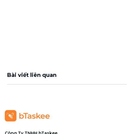
Bài viết liên quan
Công Ty TNHH bTaskee