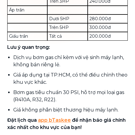
Trên 3HP
240.000đ
Áp trần
Dưới 5HP
280.000đ
Trên 5HP
300.000đ
Giấu trần
Tất cả
200.000đ
Lưu ý quan trọng:
Dịch vụ bơm gas chỉ kèm với vệ sinh máy lạnh,
không bán riêng lẻ.
Giá áp dụng tại TP.HCM, có thể điều chỉnh theo
khu vực khác.
Bơm gas tiêu chuẩn 30 PSI, hỗ trợ mọi loại gas
(R410A, R32, R22).
Giá không phân biệt thương hiệu máy lạnh.
Đặt lịch qua
app bTaskee
để nhận báo giá chính
xác nhất cho khu vực của bạn!