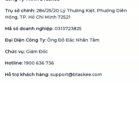
Trụ sở chính
:
284/25/20 Lý Thường Kiệt, Phường Diên
Hồng, TP. Hồ Chí Minh 72521
Mã số doanh nghiệp
:
0313723825
Đại Diện Công Ty
:
Ông Đỗ Đắc Nhân Tâm
Chức vụ
:
Giám Đốc
Hotline
:
1900 636 736
Hỗ trợ khách hàng
:
support@btaskee.com
Hỗ trợ doanh nghiệp
:
btaskee4biz.vn@btaskee.com
Việt Nam
Hỗ trợ
Liên hệ
Khiếu nại