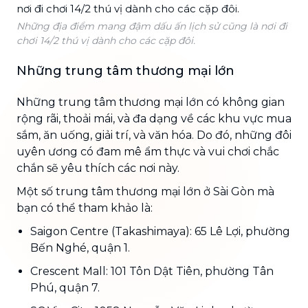
Những địa điểm mang đậm dấu ấn lịch sử cũng là nơi đi
chơi 14/2 thú vị dành cho các cặp đôi.
Những trung tâm thương mại lớn
Những trung tâm thương mại lớn có không gian
rộng rãi, thoải mái, và đa dạng về các khu vực mua
sắm, ăn uống, giải trí, và văn hóa. Do đó, những đôi
uyên ương có đam mê ẩm thực và vui chơi chắc
chắn sẽ yêu thích các nơi này.
Một số trung tâm thương mại lớn ở Sài Gòn mà
bạn có thể tham khảo là:
Saigon Centre (Takashimaya): 65 Lê Lợi, phường
Bến Nghé, quận 1.
Crescent Mall: 101 Tôn Dật Tiên, phường Tân
Phú, quận 7.