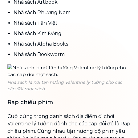
Nhà sách Artbook
Nhà sách Phương Nam
Nhà sách Tân Việt
Nhà sách Kim Đồng
Nhà sách Alpha Books
Nhà sách Bookworm
Nhà sách là nơi tận hưởng Valentine lý tưởng cho các
cặp đôi mọt sách.
Rạp chiếu phim
Cuối cùng trong danh sách địa điểm đi chơi
Valentine lý tưởng dành cho các cặp đôi đó là Rạp
chiếu phim. Cùng nhau tận hưởng bộ phim yêu