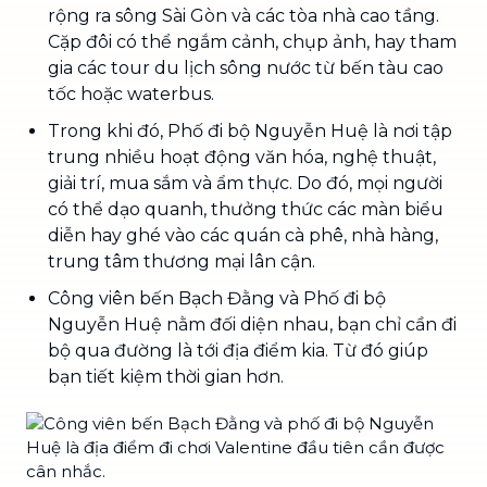
rộng ra sông Sài Gòn và các tòa nhà cao tầng.
Cặp đôi có thể ngắm cảnh, chụp ảnh, hay tham
gia các tour du lịch sông nước từ bến tàu cao
tốc hoặc waterbus.
Trong khi đó, Phố đi bộ Nguyễn Huệ là nơi tập
trung nhiều hoạt động văn hóa, nghệ thuật,
giải trí, mua sắm và ẩm thực. Do đó, mọi người
có thể dạo quanh, thưởng thức các màn biểu
diễn hay ghé vào các quán cà phê, nhà hàng,
trung tâm thương mại lân cận.
Công viên bến Bạch Đằng và Phố đi bộ
Nguyễn Huệ nằm đối diện nhau, bạn chỉ cần đi
bộ qua đường là tới địa điểm kia. Từ đó giúp
bạn tiết kiệm thời gian hơn.