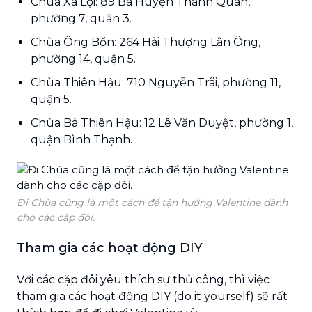
Chùa Xá Lợi: 89 Bà Huyện Thanh Quan,
phường 7, quận 3.
Chùa Ông Bổn: 264 Hải Thượng Lãn Ông,
phường 14, quận 5.
Chùa Thiên Hậu: 710 Nguyễn Trãi, phường 11,
quận 5.
Chùa Bà Thiên Hậu: 12 Lê Văn Duyệt, phường 1,
quận Bình Thạnh.
Đi Chùa cũng là một cách để tận hưởng Valentine dành
cho các cặp đôi.
Tham gia các hoạt động DIY
Với các cặp đôi yêu thích sự thủ công, thì việc
tham gia các hoạt động DIY (do it yourself) sẽ rất