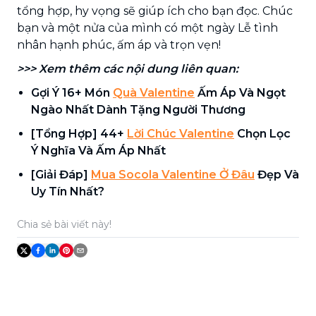
tổng hợp, hy vọng sẽ giúp ích cho bạn đọc. Chúc
bạn và một nửa của mình có một ngày Lễ tình
nhân hạnh phúc, ấm áp và trọn vẹn!
>>> Xem thêm các nội dung liên quan:
Gợi Ý 16+ Món
Quà Valentine
Ấm Áp Và Ngọt
Ngào Nhất Dành Tặng Người Thương
[Tổng Hợp] 44+
Lời Chúc Valentine
Chọn Lọc
Ý Nghĩa Và Ấm Áp Nhất
[Giải Đáp]
Mua Socola Valentine Ở Đâu
Đẹp Và
Uy Tín Nhất?
Chia sẻ bài viết này!