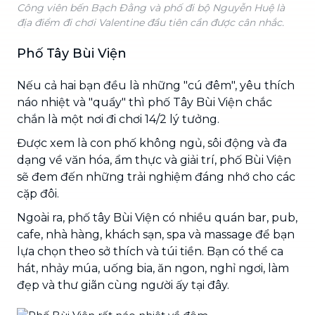
Công viên bến Bạch Đằng và phố đi bộ Nguyễn Huệ là
địa điểm đi chơi Valentine đầu tiên cần được cân nhắc.
Phố Tây Bùi Viện
Nếu cả hai bạn đều là những "cú đêm", yêu thích
náo nhiệt và "quẩy" thì phố Tây Bùi Viện chắc
chắn là một nơi đi chơi 14/2 lý tưởng.
Được xem là con phố không ngủ, sôi động và đa
dạng về văn hóa, ẩm thực và giải trí, phố Bùi Viện
sẽ đem đến những trải nghiệm đáng nhớ cho các
cặp đôi.
Ngoài ra, phố tây Bùi Viện có nhiều quán bar, pub,
cafe, nhà hàng, khách sạn, spa và massage để bạn
lựa chọn theo sở thích và túi tiền. Bạn có thể ca
hát, nhảy múa, uống bia, ăn ngon, nghỉ ngơi, làm
đẹp và thư giãn cùng người ấy tại đây.