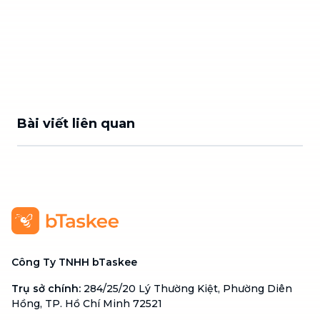
Bài viết liên quan
Công Ty TNHH bTaskee
Trụ sở chính
:
284/25/20 Lý Thường Kiệt, Phường Diên
Hồng, TP. Hồ Chí Minh 72521