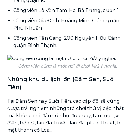
Tám, quận 10.
Công viên Lê Văn Tám: Hai Bà Trưng, quận 1.
Công viên Gia Định: Hoàng Minh Giám, quận
Phú Nhuận.
Công viên Tân Cảng: 200 Nguyễn Hữu Cảnh,
quận Bình Thạnh.
Công viên cũng là một nơi đi chơi 14/2 ý nghĩa.
Những khu du lịch lớn (Đầm Sen, Suối
Tiên)
Tại Đầm Sen hay Suối Tiên, các cặp đôi sẽ cùng
được trải nghiệm những trò chơi thú vị bậc nhất
mà không nơi đâu có như đu quay, tàu lượn, xe
điện, hồ bơi, lâu đài tuyết, lâu đài phép thuật, bí
mật thành cổ Loa...