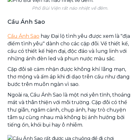
Phố Bùi Viện rất náo nhiệt về đêm.
Cầu Ánh Sao
Cầu Ánh Sao
hay Đại lộ tình yêu được xem là "địa
điểm tình yêu" dành cho các cặp đôi. Về thiết kế,
cầu có thiết kế hiện đại, độc đáo và lung linh với
những ánh đèn led và phun nước màu sắc.
Cặp đôi sẽ cảm nhận được không khí lãng mạn,
thơ mộng và ấm áp khi đi dạo trên cầu như đang
bước trên muôn ngàn vì sao.
Ngoài ra, Cầu Ánh Sao là một nơi yên tĩnh, thoáng
mát và thân thiện với môi trường. Cặp đôi có thể
thư giãn, ngắm cảnh, chụp ảnh, hay trò chuyện
tâm sự cùng nhau mà không bị ảnh hưởng bởi
tiếng ồn, khói bụi hay ô nhiễm.