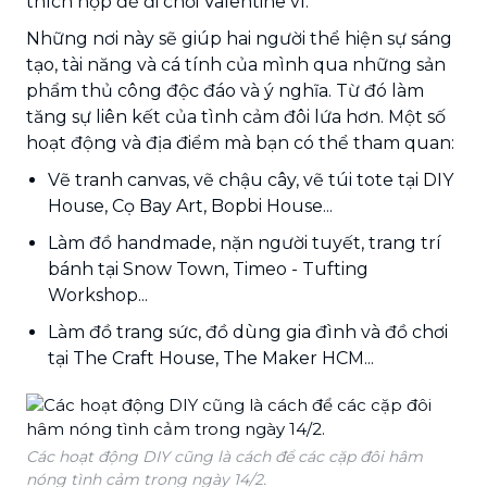
thích hợp để đi chơi Valentine vì:
Những nơi này sẽ giúp hai người thể hiện sự sáng
tạo, tài năng và cá tính của mình qua những sản
phẩm thủ công độc đáo và ý nghĩa. Từ đó làm
tăng sự liên kết của tình cảm đôi lứa hơn. Một số
hoạt động và địa điểm mà bạn có thể tham quan:
Vẽ tranh canvas, vẽ chậu cây, vẽ túi tote tại DIY
House, Cọ Bay Art, Bopbi House...
Làm đồ handmade, nặn người tuyết, trang trí
bánh tại Snow Town, Timeo - Tufting
Workshop...
Làm đồ trang sức, đồ dùng gia đình và đồ chơi
tại The Craft House, The Maker HCM...
Các hoạt động DIY cũng là cách để các cặp đôi hâm
nóng tình cảm trong ngày 14/2.