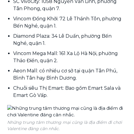
SC VivoCity: 1058 Nguyễn Văn Linh, phường
Tân Phong, quận 7.
Vincom Đồng Khởi: 72 Lê Thánh Tôn, phường
Bến Nghé, quận 1.
Diamond Plaza: 34 Lê Duẩn, phường Bến
Nghé, quận 1.
Vincom Mega Mall: 161 Xa Lộ Hà Nội, phường
Thảo Điền, quận 2.
Aeon Mall: có nhiều cơ sở tại quận Tân Phú,
Bình Tân hay Bình Dương.
Chuỗi siêu Thị Emart: Bao gồm Emart Sala và
Emart Gò Vấp.
Những trung tâm thương mại cũng là địa điểm đi chơi
Valentine đáng cân nhắc.