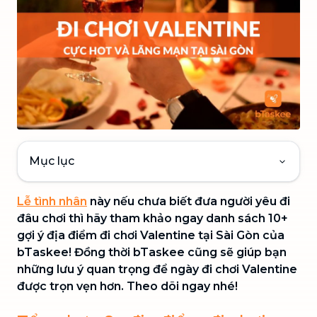
Mục lục
Lễ tình nhân
này nếu chưa biết đưa người yêu đi
đâu chơi thì hãy tham khảo ngay danh sách 10+
gợi ý địa điểm đi chơi Valentine tại Sài Gòn của
bTaskee! Đồng thời bTaskee cũng sẽ giúp bạn
những lưu ý quan trọng để ngày đi chơi Valentine
được trọn vẹn hơn. Theo dõi ngay nhé!