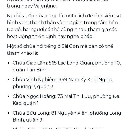
trong ngày Valentine.
Ngoài ra, đi chùa cũng là một cách để tìm kiếm sự
bình yên, thanh thản và thư giãn trong tâm hồn.
Do đó, hai người có thể cùng nhau tham gia các
hoạt động thiền định hay nghe pháp.
Một số chùa nổi tiếng ở Sài Gòn mà bạn có thể
tham khảo là:
Chùa Giác Lâm: 565 Lạc Long Quân, phường 10,
quận Tân Bình.
Chùa Vĩnh Nghiêm: 339 Nam Kỳ Khởi Nghĩa,
phường 7, quận 3.
Chùa Ngọc Hoàng: 73 Mai Thị Lựu, phường Đa
Kao, quận 1.
Chùa Bửu Long: 81 Nguyễn Xiển, phường Long
Bình, quận 9.