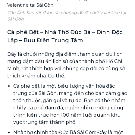
Cầu Ánh Sao rất được ưa chuộng để đi chơi Valentine tại
Sài Gòn.
Cà phê Bệt – Nhà Thờ Đức Bà – Dinh Độc
Lập – Bưu Điện Trung Tâm
Đây là chuỗi những địa điểm tham quan du lịch
mang đậm dấu ấn lịch sử của thành phố Hồ Chí
Minh, rất thích hợp với những cặp đôi có cùng sở
thích khám phá. Cụ thể:
Cà phê bệt là một biểu tượng văn hóa đặc
trưng của Sài Gòn, mang đến cho bạn cảm giác
thân thuộc, gần gũi và tự do. Bạn có thể nhâm
nhi ly cà phê đậm đà, ngắm nhìn những công
trình kiến trúc hơn 100 năm tuổi quanh khu
vực trung tâm thành phố.
Nhà thờ chính tòa Đức Bà Sài Gòn: Đây là một