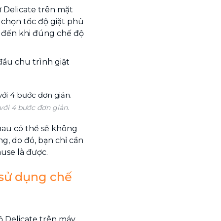
 Delicate trên mặt
a chọn tốc độ giặt phù
c đến khi đúng chế độ
ầu chu trình giặt
với 4 bước đơn giản.
hau có thể sẽ không
g, do đó, bạn chỉ cần
ause là được.
 sử dụng chế
ộ Delicate trên máy