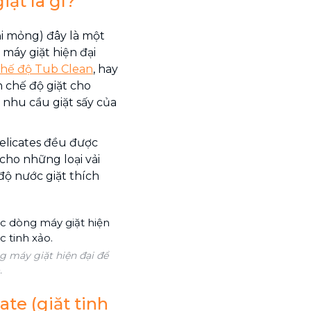
ặt là gì?
vải mỏng) đây là một
máy giặt hiện đại
hế độ Tub Clean
, hay
n chế độ giặt cho
 nhu cầu giặt sấy của
Delicates đều được
cho những loại vải
độ nước giặt thích
g máy giặt hiện đại để
.
te (giặt tinh