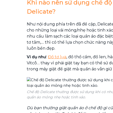
Khi nào nên sử dụng chế độ 
Delicate?
Như nội dung phía trên đã đề cập, Delicat
cho những loại vải mỏng/nhẹ hoặc tinh xảo
nhu cầu làm sạch các loại quần áo đặc biệt 
tơ tằm,.... thì có thể lựa chọn chức năng 
luôn bền đẹp.
Ví dụ như
:
Đồ tơ lụa
, đồ thổ cẩm, đồ len, hà
Vitcô… thay vì phải giặt tay bạn có thể sử 
trong máy giặt để giặt mà quần áo vẫn giữ
Chế độ Delicate thường được sử dụng khi có nhu
quần áo mỏng nhẹ hoặc tinh xảo.
Dù bạn thường giặt quần áo ở chế độ gì 