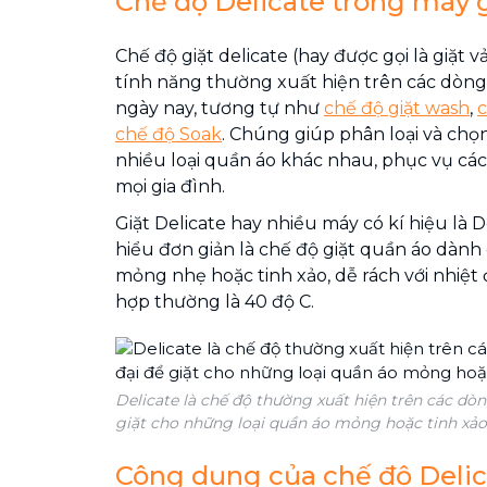
Chế độ Delicate trong máy gi
Chế độ giặt delicate (hay được gọi là giặt 
tính năng thường xuất hiện trên các dòng 
ngày nay, tương tự như
chế độ giặt wash
,
c
chế độ Soak
. Chúng giúp phân loại và chọ
nhiều loại quần áo khác nhau, phục vụ các
mọi gia đình.
Giặt Delicate hay nhiều máy có kí hiệu là 
hiểu đơn giản là chế độ giặt quần áo dành 
mỏng nhẹ hoặc tinh xảo, dễ rách với nhiệt 
hợp thường là 40 độ C.
Delicate là chế độ thường xuất hiện trên các dòn
giặt cho những loại quần áo mỏng hoặc tinh xảo
Công dụng của chế độ Delica