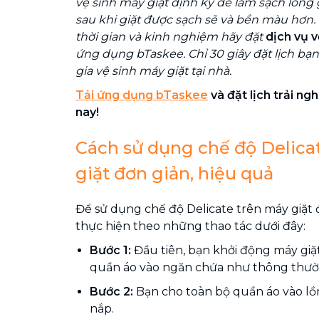
vệ sinh máy giặt định kỳ để làm sạch lồng 
sau khi giặt được sạch sẽ và bền màu hơn
thời gian và kinh nghiệm hãy đặt
dịch vụ v
ứng dụng bTaskee. Chỉ 30 giây đặt lịch bạ
gia vệ sinh máy giặt tại nhà.
Tải ứng dụng bTaskee
và đặt lịch trải n
nay!
Cách sử dụng chế độ Delica
giặt đơn giản, hiệu quả
Để sử dụng chế độ Delicate trên máy giặt 
thực hiện theo những thao tác dưới đây:
Bước 1:
Đầu tiên, bạn khởi động máy giặt
quần áo vào ngăn chứa như thông thườ
Bước 2:
Bạn cho toàn bộ quần áo vào lồ
nắp.