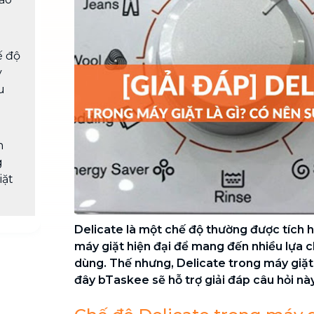
Chuyển nhà trọn gói, không lo dọn
dẹp nơi đi nơi đến
Vệ sinh công nghiệp
NEW
ế độ
Vệ sinh chuyên nghiệp cho văn
y
phòng, nhà xưởng, công trình lớn
u
n
g
iặt
Delicate là một chế độ thường được tích 
máy giặt hiện đại để mang đến nhiều lựa c
dùng. Thế nhưng, Delicate trong máy giặt 
đây bTaskee sẽ hỗ trợ giải đáp câu hỏi nà