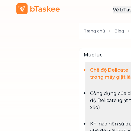
Về bTa
Giới
Trang chủ
Blog
Thôn
Khu
Tuy
Mục lục
Liên
Chế độ Delicate
trong máy giặt là
Công dụng của c
độ Delicate (giặt 
xảo)
Khi nào nên sử d
chế độ giặt tinh 