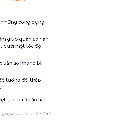
số những công dụng
hậm giúp quần áo hạn
t dưới một tốc độ
p quần áo không bị
độ tương đối thấp
.
iúp quần áo hạn chế được