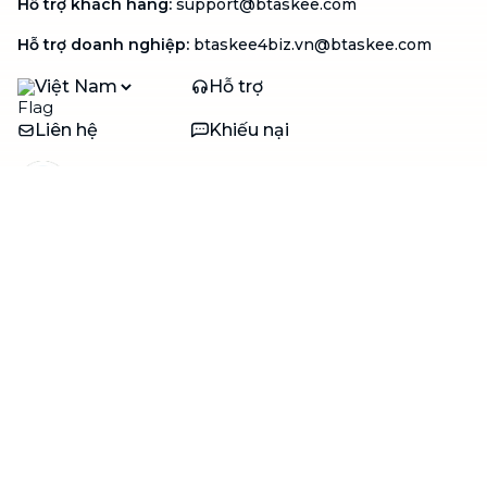
Hỗ trợ khách hàng
:
support@btaskee.com
Hỗ trợ doanh nghiệp
:
btaskee4biz.vn@btaskee.com
Việt Nam
Hỗ trợ
Liên hệ
Khiếu nại
Công ty
Về bTaskee
Liên hệ
Tuyển dụng
Câu chuyện người giúp
việc
bTaskee dành cho
Blog
doanh nghiệp
Trở thành đối tác