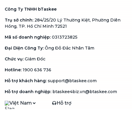
Công Ty TNHH bTaskee
Trụ sở chính
:
284/25/20 Lý Thường Kiệt, Phường Diên
Hồng, TP. Hồ Chí Minh 72521
Mã số doanh nghiệp
:
0313723825
Đại Diện Công Ty
:
Ông Đỗ Đắc Nhân Tâm
Chức vụ
:
Giám Đốc
Hotline
:
1900 636 736
Hỗ trợ khách hàng
:
support@btaskee.com
Hỗ trợ doanh nghiệp
:
btaskee4biz.vn@btaskee.com
Việt Nam
Hỗ trợ
Liên hệ
Khiếu nại