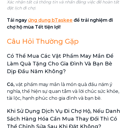
Xác nhận tất cả thông tin và nhấn đăng việc để hoàn tất
đặt lịch đi chợ.
Tải ngay
ứng dụng bTaskee
để trải nghiệm đi
chợ hộ mùa Tết tiện lợi!
Câu Hỏi Thường Gặp
Có Thể Mua Các Vật Phẩm May Mắn Để
Làm Quà Tặng Cho Gia Đình Và Bạn Bè
Dịp Đầu Năm Không?
Có,
vật phẩm may mắn là món quà đầu năm ý
nghĩa, thể hiện sự quan tâm và lời chúc sức khỏe,
tài lộc, hạnh phúc cho gia đình và bạn bè.
Khi Sử Dụng Dịch Vụ Đi Chợ Hộ, Nếu Danh
Sách Hàng Hóa Cần Mua Thay Đổi Thì Có
Thể Chỉnh Sửa Sau Khi Đặt Không?