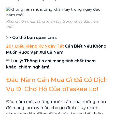
Không nên mua, tặng khăn tay trong ngày đầu năm
mới.
>> Có thể bạn quan tâm:
20+ Điều Kiêng Kỵ Ngày Tết
Cần Biết Nếu Không
Muốn Rước Vận Xui Cả Năm
** Lưu ý: Thông tin chỉ mang tính chất tham
khảo, chiêm nghiệm!
Đầu Năm Cần Mua Gì Đã Có Dịch
Vụ Đi Chợ Hộ Của bTaskee Lo!
Đầu năm mới, ai cũng muốn sắm sửa những món
đồ mang lại may mắn cho gia đình. Tuy nhiên,
cảnh chen lấn, đông đúc ở siêu thị có thể khiến