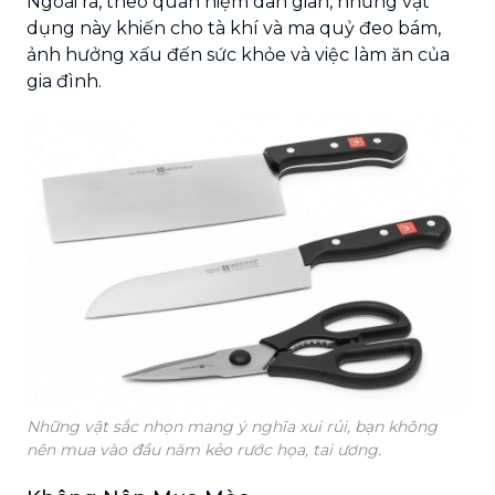
Ngoài ra, theo quan niệm dân gian, những vật
dụng này khiến cho tà khí và ma quỷ đeo bám,
ảnh hưởng xấu đến sức khỏe và việc làm ăn của
gia đình.
Những vật sắc nhọn mang ý nghĩa xui rủi, bạn không
nên mua vào đầu năm kẻo rước họa, tai ương.