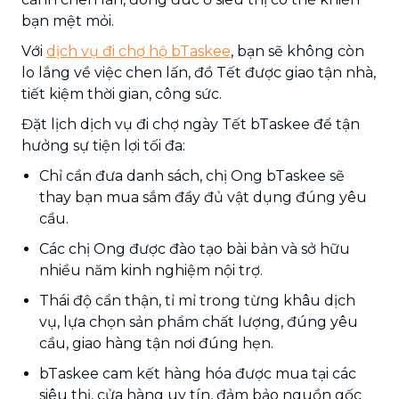
bạn mệt mỏi.
Với
dịch vụ đi chợ hộ bTaskee
, bạn sẽ không còn
lo lắng về việc chen lấn, đồ Tết được giao tận nhà,
tiết kiệm thời gian, công sức.
Đặt lịch dịch vụ đi chợ ngày Tết bTaskee để tận
hưởng sự tiện lợi tối đa:
Chỉ cần đưa danh sách, chị Ong bTaskee sẽ
thay bạn mua sắm đầy đủ vật dụng đúng yêu
cầu.
Các chị Ong được đào tạo bài bản và sở hữu
nhiều năm kinh nghiệm nội trợ.
Thái độ cẩn thận, tỉ mỉ trong từng khâu dịch
vụ, lựa chọn sản phẩm chất lượng, đúng yêu
cầu, giao hàng tận nơi đúng hẹn.
bTaskee cam kết hàng hóa được mua tại các
siêu thị, cửa hàng uy tín, đảm bảo nguồn gốc