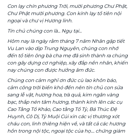
Con lạy chín phương Trời, mười phương Chư Phật,
Chư Phật mười phương. Con kính lạy tổ tiên nội
ngoại và chư vị Hương linh.
Tín chủ chúng con là... Ngụ tại...
Hôm nay là ngày rằm tháng 7 năm Nhân gặp tiết
Vu Lan vào dịp Trung Nguyên, chúng con nhớ
đến tổ tiên ông bà cha mẹ đã sinh thành ra chúng
con gây dựng cơ nghiệp, xây đắp nền nhân, khiến
nay chúng con được hưởng âm đức.
Chúng con cảm nghĩ ơn đức cù lao khôn báo,
cảm công trời biển khó đền nên tín chủ con sửa
sang lễ vật, hương hoa, trà quả, kim ngân vàng
bạc, thắp nén tâm hương, thành kính lên các cụ
Cao Tằng Tổ Khảo, Cao tằng Tổ Tỷ, Bá Thúc Đệ
Huynh, Cô Dị, Tỷ Muội Cúi xin các vị thương xót
cháu con, linh thiêng hiện về, và tất cả các hương
hồn trong nội tộc, ngoại tộc của họ.... chứng giám