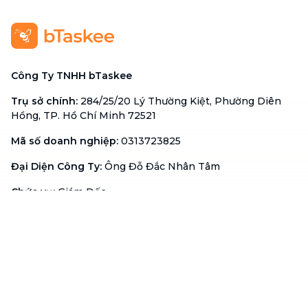
Công Ty TNHH bTaskee
Trụ sở chính
:
284/25/20 Lý Thường Kiệt, Phường Diên
Hồng, TP. Hồ Chí Minh 72521
Mã số doanh nghiệp
:
0313723825
Đại Diện Công Ty
:
Ông Đỗ Đắc Nhân Tâm
Chức vụ
:
Giám Đốc
Hotline
:
1900 636 736
Hỗ trợ khách hàng
:
support@btaskee.com
Hỗ trợ doanh nghiệp
:
btaskee4biz.vn@btaskee.com
Việt Nam
Hỗ trợ