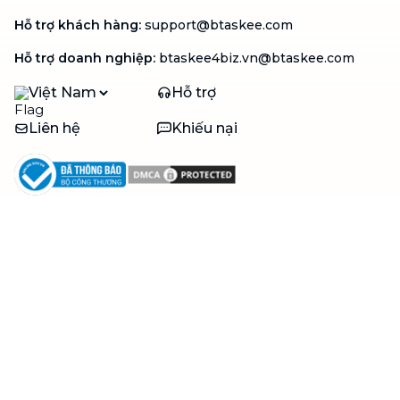
Hỗ trợ khách hàng
:
support@btaskee.com
Hỗ trợ doanh nghiệp
:
btaskee4biz.vn@btaskee.com
Việt Nam
Hỗ trợ
Liên hệ
Khiếu nại
Công ty
Về bTaskee
Liên hệ
Tuyển dụng
Câu chuyện người giúp
việc
bTaskee dành cho
Blog
doanh nghiệp