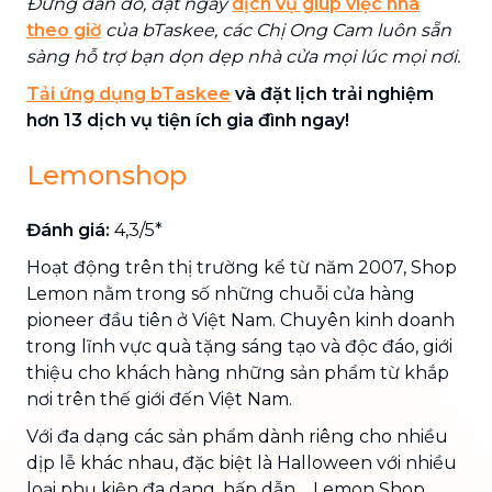
Đừng đắn đo, đặt ngay
dịch vụ giúp việc nhà
theo giờ
của bTaskee, các Chị Ong Cam luôn sẵn
sàng hỗ trợ bạn dọn dẹp nhà cửa mọi lúc mọi nơi.
Tải ứng dụng bTaskee
và đặt lịch trải nghiệm
hơn 13 dịch vụ tiện ích gia đình ngay!
Lemonshop
Đánh giá:
4,3/5*
Hoạt động trên thị trường kể từ năm 2007, Shop
Lemon nằm trong số những chuỗi cửa hàng
pioneer đầu tiên ở Việt Nam. Chuyên kinh doanh
trong lĩnh vực quà tặng sáng tạo và độc đáo, giới
thiệu cho khách hàng những sản phẩm từ khắp
nơi trên thế giới đến Việt Nam.
Với đa dạng các sản phẩm dành riêng cho nhiều
dịp lễ khác nhau, đặc biệt là Halloween với nhiều
loại phụ kiện đa dạng, hấp dẫn,... Lemon Shop