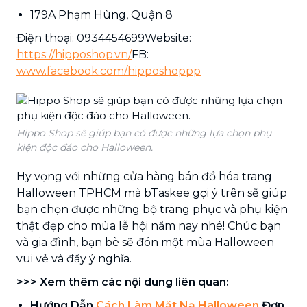
179A Phạm Hùng, Quận 8
Điện thoại: 0934454699Website:
https://hipposhop.vn/
FB:
www.facebook.com/hipposhoppp
Hippo Shop sẽ giúp bạn có được những lựa chọn phụ
kiện độc đáo cho Halloween.
Hy vọng với những cửa hàng bán đồ hóa trang
Halloween TPHCM mà bTaskee gợi ý trên sẽ giúp
bạn chọn được những bộ trang phục và phụ kiện
thật đẹp cho mùa lễ hội năm nay nhé! Chúc bạn
và gia đình, bạn bè sẽ đón một mùa Halloween
vui vẻ và đầy ý nghĩa.
>>> Xem thêm các nội dung liên quan:
Hướng Dẫn
Cách Làm Mặt Nạ Halloween
Đơn