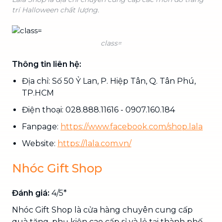
trí Halloween chất lượng.
class=
Thông tin liên hệ:
Địa chỉ: Số 50 Ỷ Lan, P. Hiệp Tân, Q. Tân Phú,
TP.HCM
Điện thoại: 028.888.11616 - 0907.160.184
Fanpage:
https://www.facebook.com/shop.lala
Website:
https://lala.com.vn/
Nhóc Gift Shop
Đánh giá:
4/5*
Nhóc Gift Shop là cửa hàng chuyên cung cấp
quà tặng, phụ kiện cao cấp sỉ và lẻ tại thành phố